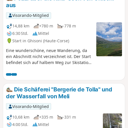
aus
Visorando-Mitglied
14,88 km
+780 m
-778 m
6:30 Std.
Mittel
Start in Ghisoni (Haute-Corse)
Eine wunderschöne, neue Wanderung, da
ein Abschnitt nicht verzeichnet ist. Der Start
befindet sich auf halbem Weg zur Skistation
Ghisoni. Sie nehmen eine Abkürzung, die
auf den berühmten GR®20 führt. Dieser
Weg bietet eine große Vielfalt an
Landschaften und Vegetationen, Tannen-
Die Schäferei "Bergerie de Tolla" und
und Buchenwälder, Macchia, felsige Gebiete,
der Wasserfall von Meli
Seen, Flüsse, Tiere, Schafställe und die
berühmten Pozzi, die an dieser Stelle
Visorando-Mitglied
wunderschön sind. Das sind Wasserlöcher
im grünen Gras, die natürliche Becken
10,68 km
+335 m
-331 m
bilden und durch kleine Flussadern im Gras
4:00 Std.
Mittel