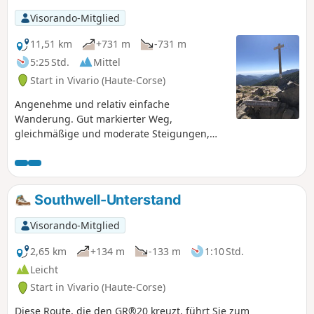
Visorando-Mitglied
11,51 km
+731 m
-731 m
5:25 Std.
Mittel
Start in Vivario (Haute-Corse)
Angenehme und relativ einfache
Wanderung. Gut markierter Weg,
gleichmäßige und moderate Steigungen,
ohne Gegehen. Die Wanderung verläuft fast
ausschließlich im Schatten eines Kiefern-
und Buchenwaldes. Perfekt für einen ersten
Ausflug in die Berge oder einen etwas
Southwell-Unterstand
abenteuerlichen Familienausflug.
Visorando-Mitglied
2,65 km
+134 m
-133 m
1:10 Std.
Leicht
Start in Vivario (Haute-Corse)
Diese Route, die den GR®20 kreuzt, führt Sie zum