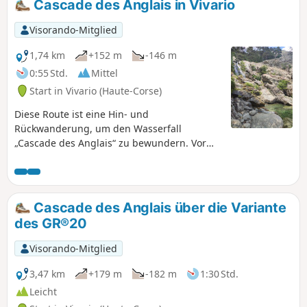
Cascade des Anglais in Vivario
Visorando-Mitglied
1,74 km
+152 m
-146 m
0:55 Std.
Mittel
Start in Vivario (Haute-Corse)
Diese Route ist eine Hin- und
Rückwanderung, um den Wasserfall
„Cascade des Anglais“ zu bewundern. Vor
Ort finden Sie den berühmten Wasserfall
und zahlreiche natürliche Becken, in denen
Sie im kühlen Wasser baden können.
Cascade des Anglais über die Variante
des GR®20
Visorando-Mitglied
3,47 km
+179 m
-182 m
1:30 Std.
Leicht