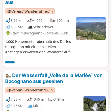
aus
Verein/ Wanderführer/in
8,96 km
+1 026 m
-1 024 m
5:30 Std.
Sehr schwer
Start in Bocognano (Corse-du-Sud)
1.000 Höhenmeter oberhalb des Dorfes
Bocognano mit einigen steilen
Anstiegen erwarten den Wanderer auf
dieser Tour. Der Weg ist stellenweise
anspruchsvoll, da häufig umgestürzte
Bäume die Route gelegentlich
verändern. Im letzten Drittel sind die
Der Wasserfall „Voile de la Mariée” von
Markierungen spärlicher. Die
Bocognano aus gesehen
Verwendung von GPS und
Wanderstöcken wird dringend
Verein/ Wanderführer/in
empfohlen.
7,88 km
+346 m
-349 m
3:15 Std.
Mittel