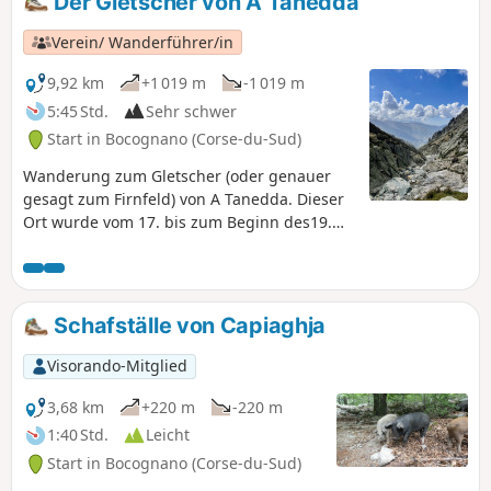
Der Gletscher von A Tanedda
Verein/ Wanderführer/in
9,92 km
+1 019 m
-1 019 m
5:45 Std.
Sehr schwer
Start in Bocognano (Corse-du-Sud)
Wanderung zum Gletscher (oder genauer
gesagt zum Firnfeld) von A Tanedda. Dieser
Ort wurde vom 17. bis zum Beginn des19.
Jahrhunderts für den Eishandel genutzt.
Nach der Gewinnung wurde das Eis nach
Ajaccio transportiert. Ein schöner Aufstieg,
bei dem sich schattige und sonnige
Schafställe von Capiaghja
Abschnitte abwechseln und der einen
Eindruck von der Härte des Lebens in
Visorando-Mitglied
früheren Zeiten vermittelt.
3,68 km
+220 m
-220 m
1:40 Std.
Leicht
Start in Bocognano (Corse-du-Sud)