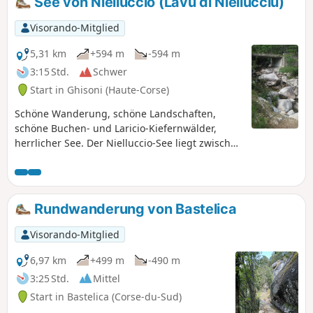
See von Nielluccio (Lavu di Niellucciu)
Visorando-Mitglied
5,31 km
+594 m
-594 m
3:15 Std.
Schwer
Start in Ghisoni (Haute-Corse)
Schöne Wanderung, schöne Landschaften,
schöne Buchen- und Laricio-Kiefernwälder,
herrlicher See. Der Nielluccio-See liegt zwischen
dem Monte Renoso und dem Ventosa-Kamm
(1954 m) auf dem Gebiet der Gemeinde Ghisoni
im Departement Haute-Corse. Der Lac de
Nielluccio ist ein Gletschersee in Haute-Corse
Rundwanderung von Bastelica
und gehört zu den fünf Seen rund um den
Monte Renoso (2.352 m) und das Einzugsgebiet
Visorando-Mitglied
des Fiumorbo. GPS-Koordinaten des Sees: 42°
03′ 42″ Nord, 9° 08′ 28″ Ost Quelle: Wikipedia
6,97 km
+499 m
-490 m
3:25 Std.
Mittel
Start in Bastelica (Corse-du-Sud)