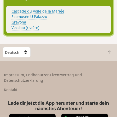
Cascade du Voile de la Mariée
Ecomusée U Palazzu
Gravona
Vecchio (rivière)
W
Z
ä
u
h
r
l
ü
e
Impressum, Endbenutzer-Lizenzvertrag und
c
e
Datenschutzerklärung
k
i
n
n
Kontakt
a
L
c
a
Lade dir jetzt die App herunter und starte dein
h
n
nächstes Abenteuer!
o
d
b
A
G