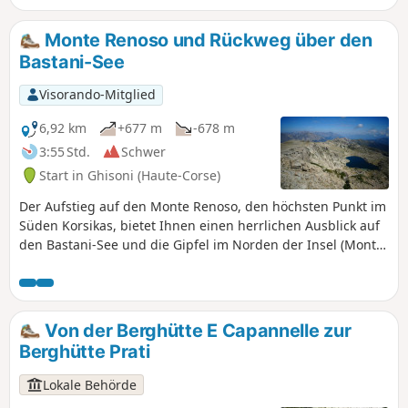
erfolgt über einen einfachen Waldweg.
Monte Renoso und Rückweg über den
Bastani-See
Visorando-Mitglied
6,92 km
+677 m
-678 m
3:55 Std.
Schwer
Start in Ghisoni (Haute-Corse)
Der Aufstieg auf den Monte Renoso, den höchsten Punkt im
Süden Korsikas, bietet Ihnen einen herrlichen Ausblick auf
den Bastani-See und die Gipfel im Norden der Insel (Monte
d'Oro, Rotondo, Cardo, Paglia Orba und Monte Cinto). Auf
dem Rückweg führt Sie ein kleiner Umweg über einen
anspruchsvollen Abstieg zum Ufer des Lac de Bastani, wo
Sie eine kleine Erfrischungspause einlegen können.
Von der Berghütte E Capannelle zur
Berghütte Prati
Lokale Behörde