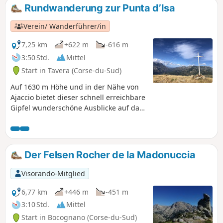
genießen kann.
Rundwanderung zur Punta d’Isa
Verein/ Wanderführer/in
7,25 km
+622 m
-616 m
3:50 Std.
Mittel
Start in Tavera (Corse-du-Sud)
Auf 1630 m Höhe und in der Nähe von
Ajaccio bietet dieser schnell erreichbare
Gipfel wunderschöne Ausblicke auf das
Gravona-Tal. Anstelle der schnellen und
direkten Route zum Gipfel vom Col de
Scalella aus sollten Sie lieber die
längere und sanftere Rundwanderung
Der Felsen Rocher de la Madonuccia
mit ihren wunderschönen Landschaften
wählen.
Visorando-Mitglied
6,77 km
+446 m
-451 m
3:10 Std.
Mittel
Start in Bocognano (Corse-du-Sud)