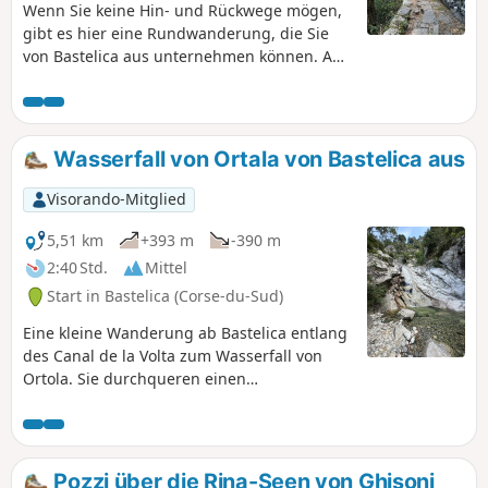
Wenn Sie keine Hin- und Rückwege mögen,
gibt es hier eine Rundwanderung, die Sie
von Bastelica aus unternehmen können. Auf
dieser können Sie den Wasserfall von Ortola
sehen. Auch auf dieser Wanderung
durchqueren Sie die
Schweinezuchtbetriebe.
Wasserfall von Ortala von Bastelica aus
Visorando-Mitglied
5,51 km
+393 m
-390 m
2:40 Std.
Mittel
Start in Bastelica (Corse-du-Sud)
Eine kleine Wanderung ab Bastelica entlang
des Canal de la Volta zum Wasserfall von
Ortola. Sie durchqueren einen
wunderschönen Wald mit alten
Kastanienbäumen.
Pozzi über die Rina-Seen von Ghisoni