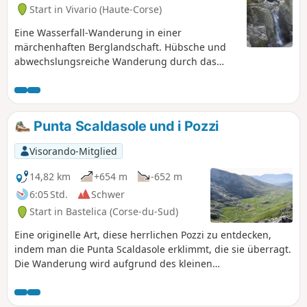
miteinander verbunden sind. Der Hinweg
Start in Vivario (Haute-Corse)
führt über die Seen von Rina, der Rückweg
über den GR®20. Es gibt einige starke und
Eine Wasserfall-Wanderung in einer
steile Passagen, aber die Wanderung ist
märchenhaften Berglandschaft. Hübsche und
alles in allem nicht sehr schwierig und lohnt
abwechslungsreiche Wanderung durch das
sich.
Manganello-Tal.
Punta Scaldasole und i Pozzi
Visorando-Mitglied
14,82 km
+654 m
-652 m
6:05 Std.
Schwer
Start in Bastelica (Corse-du-Sud)
Eine originelle Art, diese herrlichen Pozzi zu entdecken,
indem man die Punta Scaldasole erklimmt, die sie überragt.
Die Wanderung wird aufgrund des kleinen
Kletterabschnitts am Ende als schwierig eingestuft, der
Rest ist jedoch leicht.