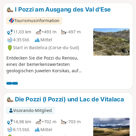
I Pozzi am Ausgang des Val d'Ese
Tourismusinformation
11,03 km
+493 m
-497 m
4:35 Std.
Mittel
Start in Bastelica (Corse-du-Sud)
Entdecken Sie die Pozzi du Renosu,
eines der bemerkenswertesten
geologischen Juwelen Korsikas, auf
einer Rundwanderung, diefür Ihren
Komfort neu konzipiert wurde. Diese
Wanderung führt Sie auf ein
weitläufiges Hochplateau, wo intensiv
Die Pozzi (I Pozzi) und Lac de Vitalaca
grüne Wiesen mit unzähligen
glitzernden Wasserlöchern übersät
Visorando-Mitglied
sind, einem direkten Erbe der letzten
Eiszeit. Wir bieten Ihnen einen
14,98 km
+702 m
-703 m
alternativen Startpunkt, der den steilen
6:15 Std.
Mittel
Aufstieg auf der Skipiste vermeidet und