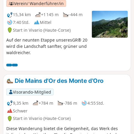
Verein/ Wanderführer/in
15,34 km
+1 145 m
-444 m
7:40 Std.
Mittel
Start in Vivario (Haute-Corse)
Auf der neunten Etappe unseresGR® 20
wird die Landschaft sanfter, grüner und
waldreicher.
Die Mains d'Or des Monte d'Oro
Visorando-Mitglied
9,35 km
+784 m
-786 m
4:55 Std.
Schwer
Start in Vivario (Haute-Corse)
Diese Wanderung bietet die Gelegenheit, das Werk des