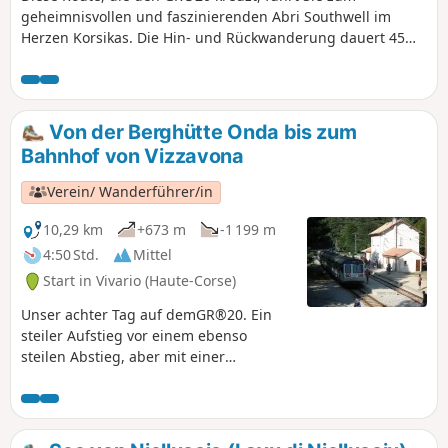
geheimnisvollen und faszinierenden Abri Southwell im
Herzen Korsikas. Die Hin- und Rückwanderung dauert 45
Minuten. Es handelt sich um eine eher leichte bis
mittelschwere Wanderung im Schatten, ideal für einen
Familienausflug.
Von der Berghütte Onda bis zum
Bahnhof von Vizzavona
Verein/ Wanderführer/in
10,29 km
+673 m
-1 199 m
4:50 Std.
Mittel
Start in Vivario (Haute-Corse)
Unser achter Tag auf demGR®20. Ein
steiler Aufstieg vor einem ebenso
steilen Abstieg, aber mit einer
wunderschönen Aussicht... Bei Ihrer
Ankunft in Vizzavona können Sie den
Wasserfall Cascade des Anglais
bewundern.