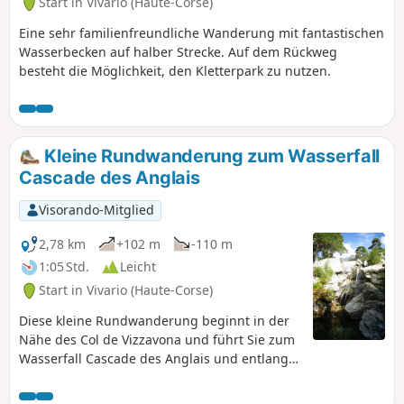
Start in Vivario (Haute-Corse)
Eine sehr familienfreundliche Wanderung mit fantastischen
Wasserbecken auf halber Strecke. Auf dem Rückweg
besteht die Möglichkeit, den Kletterpark zu nutzen.
Kleine Rundwanderung zum Wasserfall
Cascade des Anglais
Visorando-Mitglied
2,78 km
+102 m
-110 m
1:05 Std.
Leicht
Start in Vivario (Haute-Corse)
Diese kleine Rundwanderung beginnt in der
Nähe des Col de Vizzavona und führt Sie zum
Wasserfall Cascade des Anglais und entlang
des Flusses Agnone mit seinen schönen
Becken, die zum Baden einladen. Der Aufstieg