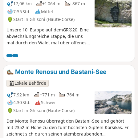
17,06 km
+1 064 m
-867 m
7:55 Std.
Mittel
Start in Ghisoni (Haute-Corse)
Unsere 10. Etappe auf demGR®20. Eine
abwechslungsreiche Etappe, die uns
mal durch den Wald, mal über offenes
Gelände führt.
Monte Renosu und Bastani-See
Lokale Behörde
7,92 km
+771 m
-764 m
4:30 Std.
Schwer
Start in Ghisoni (Haute-Corse)
Der Monte Renosu überragt den Bastani-See und gehört
mit 2352 m Höhe zu den fünf höchsten Gipfeln Korsikas. Er
zeichnet sich durch seinen atemberaubenden