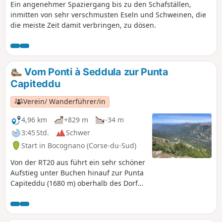
Ein angenehmer Spaziergang bis zu den Schafställen,
inmitten von sehr verschmusten Eseln und Schweinen, die
die meiste Zeit damit verbringen, zu dösen.
Vom Ponti à Seddula zur Punta
Capiteddu
Verein/ Wanderführer/in
4,96 km
+829 m
-34 m
3:45 Std.
Schwer
Start in Bocognano (Corse-du-Sud)
Von der RT20 aus führt ein sehr schöner
Aufstieg unter Buchen hinauf zur Punta
Capiteddu (1680 m) oberhalb des Dorfes
Bocognano, von wo aus man einen
herrlichen Blick auf die umliegenden
Gipfel und den Col de Vizzavona