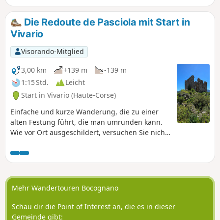
gibt Bäume, die Schatten spenden. Man
muss sich etwa fünfzig Meter nach links
Die Redoute de Pasciola mit Start in
(bergauf) vomGR®20entfernen, um die
Vivario
Felsplatte und die Wasserfälle zu sehen.
Die „hängenden Gärten” inmitten der
Visorando-Mitglied
Wasserfälle sind von atemberaubender
Schönheit.
3,00 km
+139 m
-139 m
1:15 Std.
Leicht
Start in Vivario (Haute-Corse)
Einfache und kurze Wanderung, die zu einer
alten Festung führt, die man umrunden kann.
Wie vor Ort ausgeschildert, versuchen Sie nicht,
das Innere zu betreten (Einsturzgefahr).
Mehr Wandertouren Bocognano
Schau dir die Point of Interest an, die es in dieser
Gemeinde gibt: