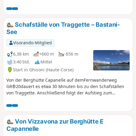
Panoramablick aus.
Schafställe von Traggette – Bastani-
See
Visorando-Mitglied
6,38 km
+660 m
-656 m
3:40 Std.
Mittel
Start in Ghisoni (Haute-Corse)
Von der Berghütte Capanelle auf demFernwanderweg
GR®20dauert es etwa 30 Minuten bis zu den Schafställen
von Traggette. Anschließend folgt der Aufstieg zum
Bastani-See auf 2089 m Höhe gegenüber dem Monte
Renoso (2352 m). Der Bastani-See in Haute-Corse ist einer
der höchstgelegenen Seen Korsikas. Dieser wunderschöne
See glazialen Ursprungs, der 7 Monate im Jahr zugefroren
Von Vizzavona zur Berghütte E
ist, verdankt seine schöne smaragdgrüne Farbe dem
Capannelle
Vorkommen von Fadenalgen.