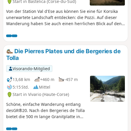
Start in Bastelica (Corse-du-Sud)
stattdessen einen sanfteren und
angenehmeren Weg bietet.
Von der Station Val d'Ese aus können Sie eine für Korsika
unerwartete Landschaft entdecken: die Pozzi. Auf dieser
Wanderung haben Sie auch einen herrlichen Blick auf den
Monte Renoso und den See Lac de Vitalaca. Unterwegs
werden Sie wahrscheinlich auf Schaf- und Rinderherden
treffen.
Die Pierres Plates und die Bergeries de
Tolla
Visorando-Mitglied
13,68 km
+460 m
-457 m
5:15 Std.
Mittel
Start in Vivario (Haute-Corse)
Schöne, einfache Wanderung entlang
desGR®20. Nach den Bergeries de Tolla
bietet die 500 m lange Granitplatte in
etwa 1100 m Höhe einen wunderbaren
Ort für ein Picknick und eine Siesta. Es