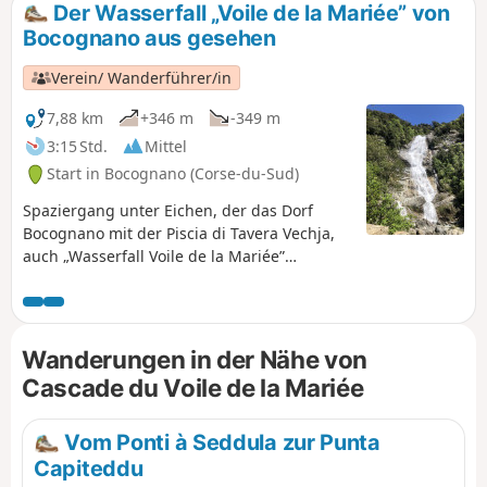
Der Wasserfall „Voile de la Mariée” von
Bocognano aus gesehen
Verein/ Wanderführer/in
7,88 km
+346 m
-349 m
3:15 Std.
Mittel
Start in Bocognano (Corse-du-Sud)
Spaziergang unter Eichen, der das Dorf
Bocognano mit der Piscia di Tavera Vechja,
auch „Wasserfall Voile de la Mariée”
genannt, verbindet.
Wanderungen in der Nähe von
Cascade du Voile de la Mariée
Vom Ponti à Seddula zur Punta
Capiteddu