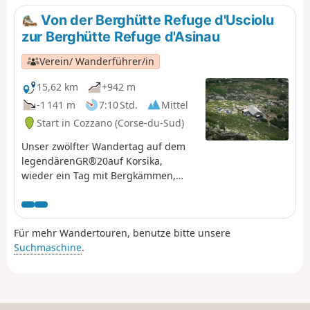
den Wald, Querungen durch Farnfelder vor einem
Von der Berghütte Refuge d'Usciolu
anstrengenden Aufstieg, teilweise auf einem Weg, bis
zur Berghütte Refuge d'Asinau
zur Schafhütte von Croci auf dem Plateau von Coscione.
Verein/ Wanderführer/in
15,62 km
+942 m
-1 141 m
7:10 Std.
Mittel
Start in Cozzano (Corse-du-Sud)
Unser zwölfter Wandertag auf dem
legendärenGR®20auf Korsika,
wieder ein Tag mit Bergkämmen,
aber auch eine schöne Passage auf
einem Plateau und damit eine große
Veränderung der Landschaft.
Für mehr Wandertouren, benutze bitte unsere
Suchmaschine
.