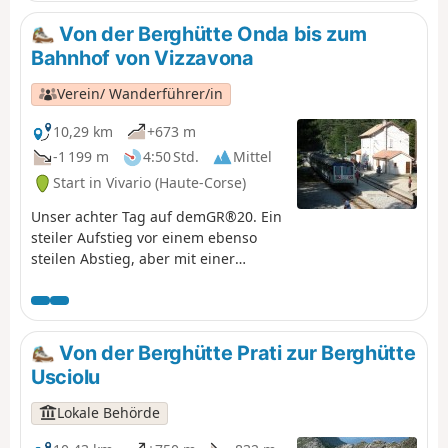
Von der Berghütte Onda bis zum
Bahnhof von Vizzavona
Verein/ Wanderführer/in
10,29 km
+673 m
-1 199 m
4:50 Std.
Mittel
Start in Vivario (Haute-Corse)
Unser achter Tag auf demGR®20. Ein
steiler Aufstieg vor einem ebenso
steilen Abstieg, aber mit einer
wunderschönen Aussicht... Bei Ihrer
Ankunft in Vizzavona können Sie den
Wasserfall Cascade des Anglais
bewundern.
Von der Berghütte Prati zur Berghütte
Usciolu
Lokale Behörde