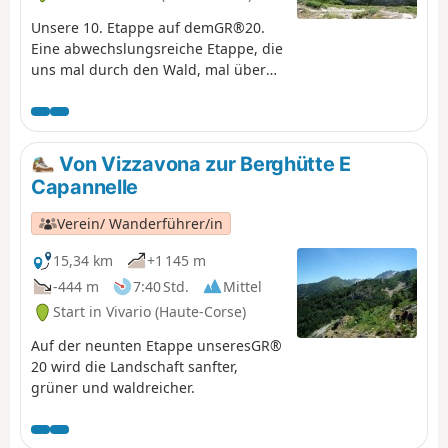
Unsere 10. Etappe auf demGR®20.
Eine abwechslungsreiche Etappe, die
uns mal durch den Wald, mal über
offenes Gelände führt.
Von Vizzavona zur Berghütte E
Capannelle
Verein/ Wanderführer/in
15,34 km
+1 145 m
-444 m
7:40 Std.
Mittel
Start in Vivario (Haute-Corse)
Auf der neunten Etappe unseresGR®
20 wird die Landschaft sanfter,
grüner und waldreicher.