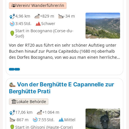
Verein/ Wanderführer/in
4,96 km
+829 m
-34 m
3:45 Std.
Schwer
Start in Bocognano (Corse-du-
Sud)
Von der RT20 aus führt ein sehr schöner Aufstieg unter
Buchen hinauf zur Punta Capiteddu (1680 m) oberhalb
des Dorfes Bocognano, von wo aus man einen herrlichen
Blick auf die umliegenden Gipfel und den Col de
Vizzavona genießen kann.
Von der Berghütte E Capannelle zur
Berghütte Prati
Lokale Behörde
17,06 km
+1 064 m
-867 m
7:55 Std.
Mittel
Start in Ghisoni (Haute-Corse)