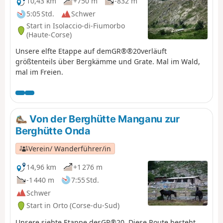
10,43 km
+750 m
-832 m
5:05 Std.
Schwer
Start in Isolaccio-di-Fiumorbo
(Haute-Corse)
Unsere elfte Etappe auf demGR®®20verläuft
größtenteils über Bergkämme und Grate. Mal im Wald,
mal im Freien.
Von der Berghütte Manganu zur
Berghütte Onda
Verein/ Wanderführer/in
14,96 km
+1 276 m
-1 440 m
7:55 Std.
Schwer
Start in Orto (Corse-du-Sud)
Unsere siebte Etappe desGR®20. Diese Route besteht