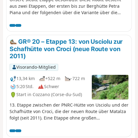
aus zwei Etappen, der ersten bis zur Berghütte Petra
Piana und der folgenden über die Variante über die
Bergkämme.
GR® 20 – Etappe 13: von Usciolu zur
Schafhütte von Croci (neue Route von
2011)
Visorando-Mitglied
13,34 km
+522 m
-722 m
5:20 Std.
Schwer
Start in Cozzano (Corse-du-Sud)
13. Etappe zwischen der PNRC-Hütte von Usciolu und der
Schafhütte von Croci, die der neuen Route über Matalza
folgt (seit 2011). Eine Etappe ohne großen
Höhenunterschied, die man aber nicht unterschätzen
sollte. Der Beginn auf dem Grat ist etwas technisch bis
zur Punta di a Scaddatta. Dann folgt ein Abstieg durch