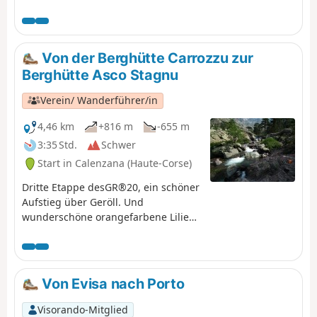
wunderschönen Wasserfall von Radule vorbei, dessen
Becken zum Baden einladen.
Von der Berghütte Carrozzu zur
Berghütte Asco Stagnu
Verein/ Wanderführer/in
4,46 km
+816 m
-655 m
3:35 Std.
Schwer
Start in Calenzana (Haute-Corse)
Dritte Etappe desGR®20, ein schöner
Aufstieg über Geröll. Und
wunderschöne orangefarbene Lilien,
die den Berg bunt färben.
Von Evisa nach Porto
Visorando-Mitglied