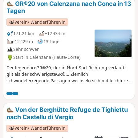
GR®20 von Calenzana nach Conca in 13
Tagen
Verein/ Wanderführer/in
171,21 km
+12 434 m
-12 429 m
13 Tage
Sehr schwer
Start in Calenzana (Haute-Corse)
Der legendäreGR®20, der in Nord-Süd-Richtung verläuft...
gilt als der schwierigsteGR®... Ziemlich
schwindelerregende Passagen wechseln sich mit leichteren
Passagen ab, vor allem im Süden. Sehr schöne
Landschaften
Von der Berghütte Refuge de Tighiettu
nach Castellu di Vergio
Verein/ Wanderführer/in