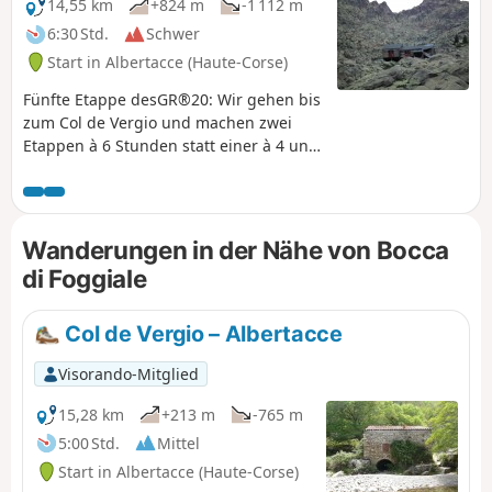
14,55 km
+824 m
-1 112 m
6:30 Std.
Schwer
Start in Albertacce (Haute-Corse)
Fünfte Etappe desGR®20: Wir gehen bis
zum Col de Vergio und machen zwei
Etappen à 6 Stunden statt einer à 4 und
einer à 8 Stunden. Wir übernachten im
Col de Vergio.
Wanderungen in der Nähe von Bocca
di Foggiale
Col de Vergio – Albertacce
Visorando-Mitglied
15,28 km
+213 m
-765 m
5:00 Std.
Mittel
Start in Albertacce (Haute-Corse)