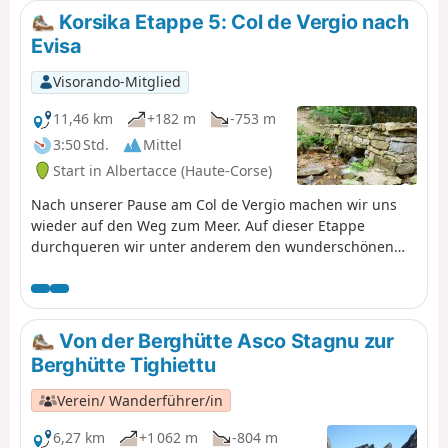
Korsika Etappe 5: Col de Vergio nach
Evisa
Visorando-Mitglied
11,46 km
+182 m
-753 m
3:50 Std.
Mittel
Start in Albertacce (Haute-Corse)
Nach unserer Pause am Col de Vergio machen wir uns
wieder auf den Weg zum Meer. Auf dieser Etappe
durchqueren wir unter anderem den wunderschönen
Wald von Aîtone mit seinen Badebecken und teilweise
gepflasterten Wegen.
Von der Berghütte Asco Stagnu zur
Berghütte Tighiettu
Verein/ Wanderführer/in
6,27 km
+1 062 m
-804 m