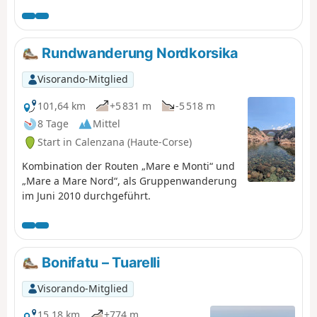
Rundwanderung Nordkorsika
Visorando-Mitglied
101,64 km
+5 831 m
-5 518 m
8 Tage
Mittel
Start in Calenzana (Haute-Corse)
Kombination der Routen „Mare e Monti“ und
„Mare a Mare Nord“, als Gruppenwanderung
im Juni 2010 durchgeführt.
Bonifatu – Tuarelli
Visorando-Mitglied
15,18 km
+774 m