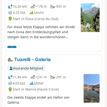
10,26 km
+178 m
-935 m
3:25 Std.
Leicht
Start in Évisa (Corse-du-Sud)
Für diese letzte Etappe nehmen wir direkt
nach Evisa den Entdeckungspfad und
steigen dann in die wunderschönen
Schluchten der Spelunca hinab. Nach der
Genueser Brücke von Pianella erreichen wir
das wunderschöne Dorf Ota und steigen
hinunter zum Hafen von Porto.
Tuarelli – Galeria
Visorando-Mitglied
11,96 km
+231 m
-291 m
4:05 Std.
Mittel
Start in Manso (Haute-Corse)
Die zweite Etappe endet am Hafen von
Galéria.