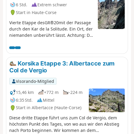
6 Std.
Extrem schwer
Start in Haute-Corse
Vierte Etappe desGR®20mit der Passage
durch den Kar de la Solitude. Ein Ort, der
niemanden unberührt lässt. Achtung: Die
Einrichtungen zum Abstieg und Aufstieg
vom Kar de la Solitude wurden entfernt,
daher ist diese Route sehr anspruchsvoll.
Korsika Etappe 3: Albertacce zum
Col de Vergio
Visorando-Mitglied
15,46 km
+772 m
-224 m
6:35 Std.
Mittel
Start in Albertacce (Haute-Corse)
Diese dritte Etappe führt uns zum Col de Vergio, dem
höchsten Punkt des Tages, von wo aus wir den Abstieg
nach Porto beginnen. Wir kommen an dem