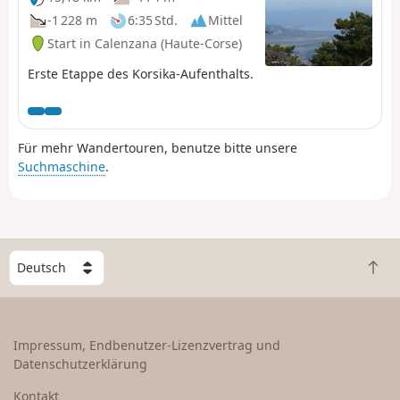
-1 228 m
6:35 Std.
Mittel
Start in Calenzana (Haute-Corse)
Erste Etappe des Korsika-Aufenthalts.
Für mehr Wandertouren, benutze bitte unsere
Suchmaschine
.
W
Z
ä
u
h
r
l
ü
e
Impressum, Endbenutzer-Lizenzvertrag und
c
e
Datenschutzerklärung
k
i
n
n
Kontakt