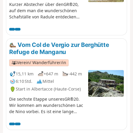
Kurzer Abstecher über denGR®20,
auf dem man die wunderschönen
Schafställe von Radule entdecken
kann.
Vom Col de Vergio zur Berghütte
Refuge de Manganu
Verein/ Wanderführer/in
15,11 km
+647 m
-442 m
6:10 Std.
Mittel
Start in Albertacce (Haute-Corse)
Die sechste Etappe unseresGR®20.
Wir kommen am wunderschönen Lac
de Nino vorbei. Es ist eine lange
Wanderung, aber der
Höhenunterschied ist geringer als an
den Tagen zuvor.