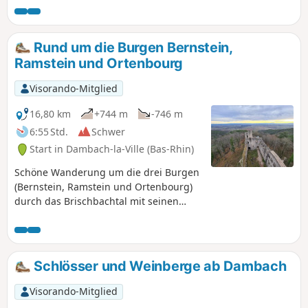
kann in beide Richtungen begangen werden. Entlang der
gesamten Strecke hat man einen schönen Blick auf die
Weinberge, Dambach-la-Ville, die elsässische Ebene und
Rund um die Burgen Bernstein,
den Schwarzwald. Unterwegs gibt es Bänke und Tische, an
Ramstein und Ortenbourg
denen man eine Pause einlegen kann. Eine Variante
zwischen dem Schloss und der Kapelle führt über die
Visorando-Mitglied
Kreuzung Kasmarkt.
16,80 km
+744 m
-746 m
6:55 Std.
Schwer
Start in Dambach-la-Ville (Bas-Rhin)
Schöne Wanderung um die drei Burgen
(Bernstein, Ramstein und Ortenbourg)
durch das Brischbachtal mit seinen
herrlichen Aussichtspunkten.
Schlösser und Weinberge ab Dambach
Visorando-Mitglied