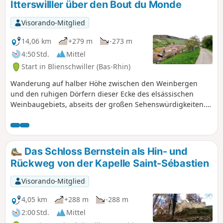
Itterswilller über den Bout du Monde
Visorando-Mitglied
14,06 km
+279 m
-273 m
4:50 Std.
Mittel
Start in Blienschwiller (Bas-Rhin)
Wanderung auf halber Höhe zwischen den Weinbergen
und den ruhigen Dörfern dieser Ecke des elsässischen
Weinbaugebiets, abseits der großen Sehenswürdigkeiten.
Unterwegs mehrere Weinbergkapellen und zahlreiche
Picknicktische.
Das Schloss Bernstein als Hin- und
Rückweg von der Kapelle Saint-Sébastien
Visorando-Mitglied
4,05 km
+288 m
-288 m
2:00 Std.
Mittel