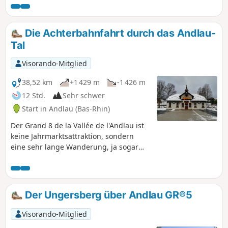
erhalten sind, bildet den Höhepunkt dieser achtförmigen
Route. Außerdem erwarten Sie schöne Ausblicke.
Die Achterbahnfahrt durch das Andlau-
Tal
Visorando-Mitglied
38,52 km
+1 429 m
-1 426 m
12 Std.
Sehr schwer
Start in Andlau (Bas-Rhin)
Der Grand 8 de la Vallée de l'Andlau ist
keine Jahrmarktsattraktion, sondern
eine sehr lange Wanderung, ja sogar
eine Herausforderung, aber sicherlich
kein Wettkampf. Eine Wanderung für
ergehene Wanderer oder für Wanderer,
die keine Angst vor Anstrengung haben,
Der Ungersberg über Andlau GR®5
oder beides. In einem Tag für die
Mutigsten oder in zwei Tagen für die
Visorando-Mitglied
Vernünftigeren. Eine Wanderung ohne