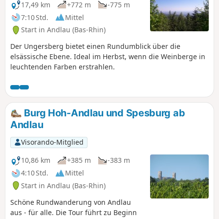
technische Schwierigkeiten, aber sehr
17,49 km
+772 m
-775 m
lang und mit hoher
7:10 Std.
Mittel
Ausdaueranforderung.
Start in Andlau (Bas-Rhin)
Der Ungersberg bietet einen Rundumblick über die
elsässische Ebene. Ideal im Herbst, wenn die Weinberge in
leuchtenden Farben erstrahlen.
Burg Hoh-Andlau und Spesburg ab
Andlau
Visorando-Mitglied
10,86 km
+385 m
-383 m
4:10 Std.
Mittel
Start in Andlau (Bas-Rhin)
Schöne Rundwanderung von Andlau
aus - für alle. Die Tour führt zu Beginn