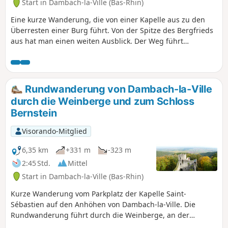
Start in Dambach-la-Ville (Bas-Rhin)
Eine kurze Wanderung, die von einer Kapelle aus zu den
Überresten einer Burg führt. Von der Spitze des Bergfrieds
aus hat man einen weiten Ausblick. Der Weg führt
hauptsächlich durch den Wald und teilweise entlang von
Weinbergen.
Rundwanderung von Dambach-la-Ville
durch die Weinberge und zum Schloss
Bernstein
Visorando-Mitglied
6,35 km
+331 m
-323 m
2:45 Std.
Mittel
Start in Dambach-la-Ville (Bas-Rhin)
Kurze Wanderung vom Parkplatz der Kapelle Saint-
Sébastien auf den Anhöhen von Dambach-la-Ville. Die
Rundwanderung führt durch die Weinberge, an der
Kreuzung Kriegshurst und dem Schloss Berstein vorbei und