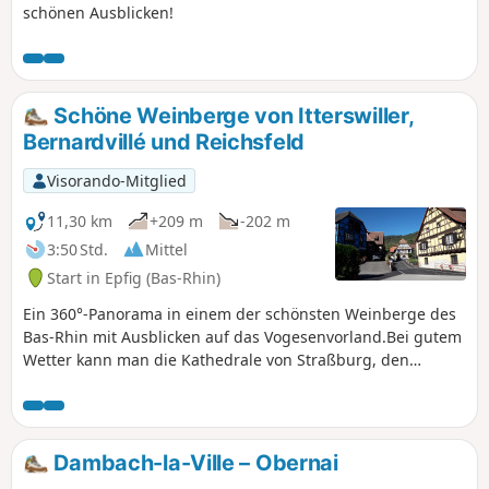
schönen Ausblicken!
Schöne Weinberge von Itterswiller,
Bernardvillé und Reichsfeld
Visorando-Mitglied
11,30 km
+209 m
-202 m
3:50 Std.
Mittel
Start in Epfig (Bas-Rhin)
Ein 360°-Panorama in einem der schönsten Weinberge des
Bas-Rhin mit Ausblicken auf das Vogesenvorland.Bei gutem
Wetter kann man die Kathedrale von Straßburg, den
Schwarzwald und sogar die Berner Alpen sehen.Leichte
Wanderung im Schernetz-Tal durch die Weinberge,
darunter zwei berühmte Lagen: der „Sohlenberg“ (rosa
Sandstein aus den Vogesen) und der „Shiefferberg“
Dambach-la-Ville – Obernai
(Schieferboden).Durchquerung von drei authentischen