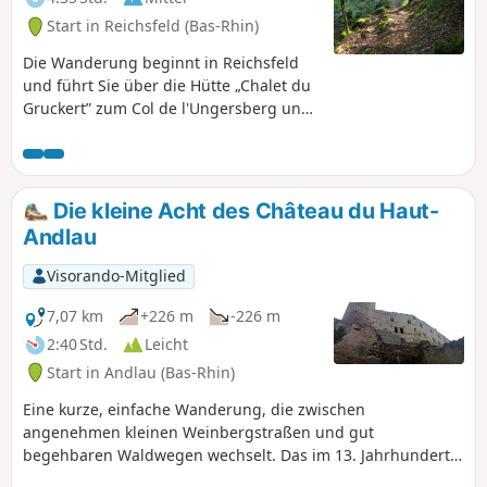
Start in Reichsfeld (Bas-Rhin)
Die Wanderung beginnt in Reichsfeld
und führt Sie über die Hütte „Chalet du
Gruckert” zum Col de l'Ungersberg und
dann zum Gipfel des Ungersberg.
Achtung, der erste Anstieg ist ziemlich
steil und lang (fast 14 % während der
ersten 2 Kilometer).
Die kleine Acht des Château du Haut-
Andlau
Visorando-Mitglied
7,07 km
+226 m
-226 m
2:40 Std.
Leicht
Start in Andlau (Bas-Rhin)
Eine kurze, einfache Wanderung, die zwischen
angenehmen kleinen Weinbergstraßen und gut
begehbaren Waldwegen wechselt. Das im 13. Jahrhundert
erbaute Schloss Haut-Andlau, dessen Überreste noch gut