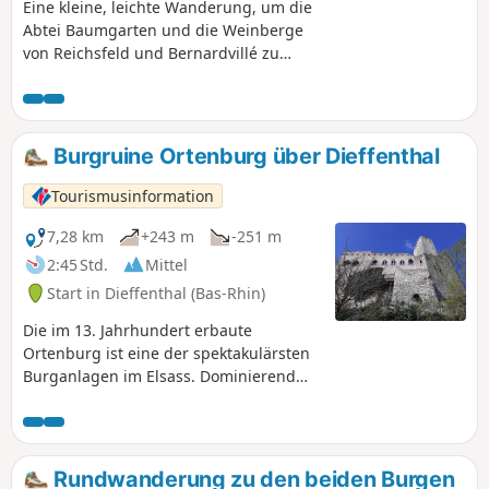
Eine kleine, leichte Wanderung, um die
Abtei Baumgarten und die Weinberge
von Reichsfeld und Bernardvillé zu
entdecken, mit einem schönen Blick auf
die Ebene des Elsass und den
Schwarzwald.
Burgruine Ortenburg über Dieffenthal
Tourismusinformation
7,28 km
+243 m
-251 m
2:45 Std.
Mittel
Start in Dieffenthal (Bas-Rhin)
Die im 13. Jahrhundert erbaute
Ortenburg ist eine der spektakulärsten
Burganlagen im Elsass. Dominierend
über den Weinbergen oberhalb von
Scherwiller und mit atemberaubenden
Ausblicken auf die elsässische Ebene,
das Villé-Tal und das Val d'Argent zählt
Rundwanderung zu den beiden Burgen