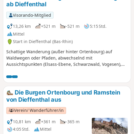
sie zu den Sehenswürdigkeiten, die Sie
ab Dieffenthal
sich nicht entgehen lassen sollten.
Entdecken Sie zu jeder Jahreszeit die
Visorando-Mitglied
Geheimnisse der Burg bei einer leichten
Wanderung vom charmanten Dorf
13,26 km
+521 m
-521 m
5:15 Std.
Dieffenthal aus.
Mittel
Start in Dieffenthal (Bas-Rhin)
Schattige Wanderung (außer hinter Ortenbourg) auf
Waldwegen oder Pfaden, abwechselnd mit
Aussichtspunkten (Elsass-Ebene, Schwarzwald, Vogesen),
restaurierten Burgen und zahlreichen Felsen.
Die Burgen Ortenbourg und Ramstein
von Dieffenthal aus
Verein/ Wanderführer/in
10,81 km
+361 m
-365 m
4:05 Std.
Mittel