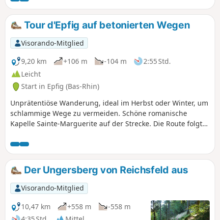
zum Kasmarkt. Rückweg durch das
mittelalterliche Dorf Dambach-La-Ville.
Tour d'Epfig auf betonierten Wegen
Visorando-Mitglied
9,20 km
+106 m
-104 m
2:55 Std.
Leicht
Start in Epfig (Bas-Rhin)
Unprätentiöse Wanderung, ideal im Herbst oder Winter, um
schlammige Wege zu vermeiden. Schöne romanische
Kapelle Sainte-Marguerite auf der Strecke. Die Route folgt
oft dem Rundweg Anneau Bleu des Club Vosgien, der um
Epfig herumführt.
Der Ungersberg von Reichsfeld aus
Visorando-Mitglied
10,47 km
+558 m
-558 m
4:35 Std.
Mittel