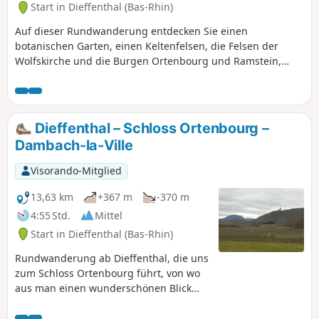
Start in Dieffenthal (Bas-Rhin)
Auf dieser Rundwanderung entdecken Sie einen
botanischen Garten, einen Keltenfelsen, die Felsen der
Wolfskirche und die Burgen Ortenbourg und Ramstein,
während Sie einen geschützten Wald (APB) umrunden
Dieffenthal – Schloss Ortenbourg –
Dambach-la-Ville
Visorando-Mitglied
13,63 km
+367 m
-370 m
4:55 Std.
Mittel
Start in Dieffenthal (Bas-Rhin)
Rundwanderung ab Dieffenthal, die uns
zum Schloss Ortenbourg führt, von wo
aus man einen wunderschönen Blick
auf die elsässische Ebene genießen
kann. Dann auf der Talseite von Villé bis