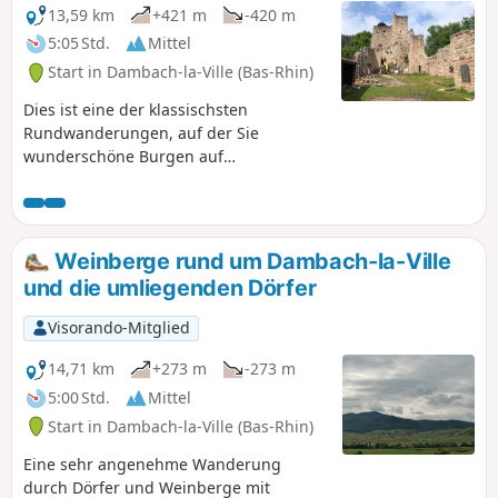
13,59 km
+421 m
-420 m
5:05 Std.
Mittel
Start in Dambach-la-Ville (Bas-Rhin)
Dies ist eine der klassischsten
Rundwanderungen, auf der Sie
wunderschöne Burgen auf
Granitsockeln entdecken können, die
einen herrlichen Blick auf die Ebene
und bei gutem Wetter sogar auf die
Alpen bieten. Auf halber Strecke können
Weinberge rund um Dambach-la-Ville
Sie sich in der kleinen Gaststätte
und die umliegenden Dörfer
Huhnelmühle in einer sehr
angenehmen Atmosphäre stärken. Der
Visorando-Mitglied
Rückweg führt durch die Weinberge.
14,71 km
+273 m
-273 m
5:00 Std.
Mittel
Start in Dambach-la-Ville (Bas-Rhin)
Eine sehr angenehme Wanderung
durch Dörfer und Weinberge mit