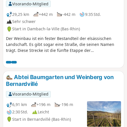
Dörfern und der Kapelle der 14 Heiligen, die an die Abtei
Visorando-Mitglied
Baumgarten angrenzt.
29,25 km
+442 m
-442 m
9:35 Std.
Sehr schwer
Start in Dambach-la-Ville (Bas-Rhin)
Der Weinbau ist ein fester Bestandteil der elsässischen
Landschaft. Es gibt sogar eine Straße, die seinen Namen
trägt. Diese Strecke ist die fünfte Etappe der
Weinbergwanderung und verbindet Dambach-la-Ville mit
Obernai. Aussichtspunkte gibt es sehr viele, außerhalb der
Dörfer sind sie geradezu allgegenwärtig. Die Dörfer selbst
sind sehr typisch mit hübschen Fachwerkhäusern und
Abtei Baumgarten und Weinberg von
besitzen einen unbestreitbaren Charme. Auch das
Bernardvillé
Kulturerbe ist ebenso gut vertreten.
Visorando-Mitglied
6,91 km
+196 m
-196 m
2:30 Std.
Leicht
Start in Bernardvillé (Bas-Rhin)