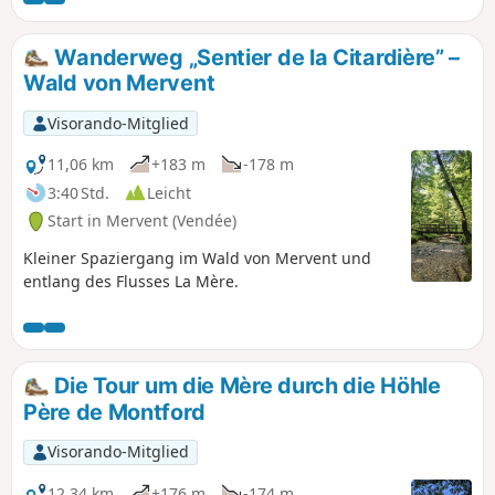
Anschließend steigen Sie über
Steinstufen zur Grotte du Père de
Wanderweg „Sentier de la Citardière” –
Montfort hinauf und beenden den
Wald von Mervent
Aufstieg über eine Holztreppe.
Anschließend wandern Sie entlang der
Visorando-Mitglied
Mère bis zur Pont de Diet und gelangen
zum FernwanderwegGR® de Pays de
11,06 km
+183 m
-178 m
Mélusine, der Sie zurück zu Ihrem
3:40 Std.
Leicht
Ausgangspunkt führt.
Start in Mervent (Vendée)
Kleiner Spaziergang im Wald von Mervent und
entlang des Flusses La Mère.
Die Tour um die Mère durch die Höhle
Père de Montford
Visorando-Mitglied
12,34 km
+176 m
-174 m