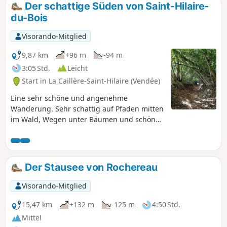
Der schattige Süden von Saint-Hilaire-
du-Bois
Visorando-Mitglied
9,87 km
+96 m
-94 m
3:05 Std.
Leicht
Start in La Caillère-Saint-Hilaire (Vendée)
Eine sehr schöne und angenehme
Wanderung. Sehr schattig auf Pfaden mitten
im Wald, Wegen unter Bäumen und schönen
steinigen Pfaden. Keine Schwierigkeiten.
Der Stausee von Rochereau
Visorando-Mitglied
15,47 km
+132 m
-125 m
4:50 Std.
Mittel