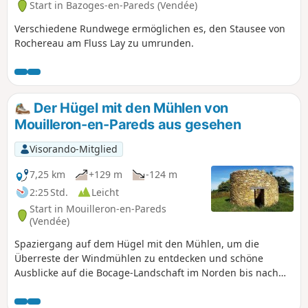
Start in Bazoges-en-Pareds (Vendée)
Verschiedene Rundwege ermöglichen es, den Stausee von
Rochereau am Fluss Lay zu umrunden.
Der Hügel mit den Mühlen von
Mouilleron-en-Pareds aus gesehen
Visorando-Mitglied
7,25 km
+129 m
-124 m
2:25 Std.
Leicht
Start in Mouilleron-en-Pareds
(Vendée)
Spaziergang auf dem Hügel mit den Mühlen, um die
Überreste der Windmühlen zu entdecken und schöne
Ausblicke auf die Bocage-Landschaft im Norden bis nach
Pouzauges und Saint-Michel-Mont-Mercure und auf die
Ebene im Süden bis zum Wald von Mervent zu genießen.