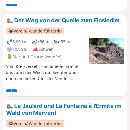
Der Weg von der Quelle zum Einsiedler
Verein/ Wanderführer/in
5,90 km
+56 m
-55 m
1:50 Std.
Schwer
Start in L'Orbrie (Vendée)
Vom Kreisverkehr Fontaine-à-l'Ermite
aus führt der Weg zum Seeufer und
dann am linken Ufer der Vendée
entlang bis zur Brücke von Perrure,
bevor er zur Allée de la Fontaine à
l'Ermite hinaufführt, die Sie zum
Ausgangspunkt zurückbringt. Achtung,
Le Jaulard und La Fontaine à l'Ermite im
unebener Weg mit Kletterpassagen
Wald von Mervent
entlang der Vendée.
Verein/ Wanderführer/in