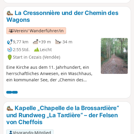
La Cressonnière und der Chemin des
Wagons
Verein/ Wanderführer/in
9,77 km
+39 m
-34 m
2:55 Std.
Leicht
Start in Cezais (Vendée)
Eine Kirche aus dem 11. Jahrhundert, ein
herrschaftliches Anwesen, ein Waschhaus,
ein kommunaler See, der „Chemin des
Wagons“ und das Schloss La Cressonnière …
All das entdecken Sie auf den Wegen, die
dem Verlauf ehemaliger Eisenbahnstrecken
folgen oder als von Hecken gesäumte Pfade
Kapelle „Chapelle de la Brossardière“
mitten durch die Felder oder tief im Wald
und Rundweg „La Tardière“ – der Felsen
„Bois des Rochettes“ verlaufen. Eine
von Cheffois
einfache Rundwanderung, die nach
Belieben verkürzt, verlängert oder
Visorando-Mitglied