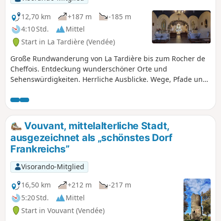
abgeändert werden kann. Ideal für einen
Familienausflug.
12,70 km
+187 m
-185 m
4:10 Std.
Mittel
Start in La Tardière (Vendée)
Große Rundwanderung von La Tardière bis zum Rocher de
Cheffois. Entdeckung wunderschöner Orte und
Sehenswürdigkeiten. Herrliche Ausblicke. Wege, Pfade und
sehr schmale Straßen ohne besondere Schwierigkeiten.
Vouvant, mittelalterliche Stadt,
ausgezeichnet als „schönstes Dorf
Frankreichs”
Visorando-Mitglied
16,50 km
+212 m
-217 m
5:20 Std.
Mittel
Start in Vouvant (Vendée)