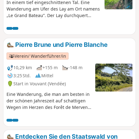
In einem tief eingeschnittenen Tal. Eine
Wanderung am Ufer des Lay am Ort namens
„Le Grand Bateau”. Der Lay durchquert
einen Teil des Marais Poitevin und mündet
zwischen La Faute-sur-Mer und L'Aiguillon-
sur-Mer in den Atlantik.
Pierre Brune und Pierre Blanche
Verein/ Wanderführer/in
10,29 km
+155 m
-148 m
3:25 Std.
Mittel
Start in Vouvant (Vendée)
Eine Wanderung, die man am besten in
der schönen Jahreszeit auf schattigen
Wegen im Herzen des Forêt de Mervent
unternimmt.Nach einem steilen
Aufstieg auf den Rocher de Pierre Brune
gelangen Sie über Waldwege und ein
kurzes Stück Straße zum
Entdecken Sie den Staatswald von