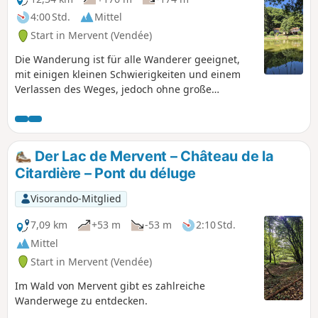
4:00 Std.
Mittel
Start in Mervent (Vendée)
Die Wanderung ist für alle Wanderer geeignet,
mit einigen kleinen Schwierigkeiten und einem
Verlassen des Weges, jedoch ohne große
Gefahr.Sie beginnt im Dorf Mervent, das den
Fluss La Mêre überragt. Von den Überresten der
Burgfestungsanlagen aus hat man einen
herrlichen Blick auf die Windungen des Flusses
Der Lac de Mervent – Château de la
und den umliegenden Wald.
Citardière – Pont du déluge
Visorando-Mitglied
7,09 km
+53 m
-53 m
2:10 Std.
Mittel
Start in Mervent (Vendée)
Im Wald von Mervent gibt es zahlreiche
Wanderwege zu entdecken.