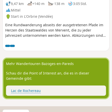
9,47 km
+140 m
-138 m
3:05 Std.
Mittel
Start in L'Orbrie (Vendée)
Eine Rundwanderung abseits der ausgetretenen Pfade im
Herzen des Staatswaldes von Mervent, die zu jeder
Jahreszeit unternommen werden kann. Abkürzungen sind
möglich. Die GPX-Datei kann sehr nützlich sein.
Mehr Wandertouren Bazoges-en-Pareds
Schau dir die Point of Interest an, die es in dieser
Gemeinde gibt:
Lac de Rochereau
W