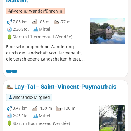
Maixent
Verein/ Wanderführer/in
7,85 km
+85 m
-77 m
2:30 Std.
Mittel
Start in L'Hermenault (Vendée)
Eine sehr angenehme Wanderung
durch die Landschaft von Hermenault,
die verschiedene Landschaften bietet,
von der Ebene über das Unterholz bis
hin zur Bocage-Landschaft.
Lay-Tal – Saint-Vincent-Puymaufrais
Visorando-Mitglied
8,47 km
+130 m
-130 m
2:45 Std.
Mittel
Start in Bournezeau (Vendée)