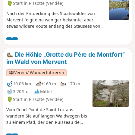
Start in Pissotte (Vendée)
Nach der Entdeckung des Staatswaldes von
Mervent folgt eine weniger bekannte, aber
etwas wildere Route entlang des Stausees von
Mervent. Begeben wir uns auf Entdeckungsreise
an den Ufern der Vendée, vorbei an der
Fontaine à l'Ermite, der Balingue und der Stätte
Sauvaget. Ein ganzes Programm.
Die Höhle „Grotte du Père de Montfort”
im Wald von Mervent
Verein/ Wanderführer/in
10,06 km
+169 m
-170 m
3:20 Std.
Mittel
Start in Pissotte (Vendée)
Vom Rond-Point de Saint-Luc aus
wandern Sie auf langen Waldwegen bis
zu einem Pfad, der den Ruisseau de
Vergnes überquert und zum Staudamm
Barrage de Pierre Brune führt.