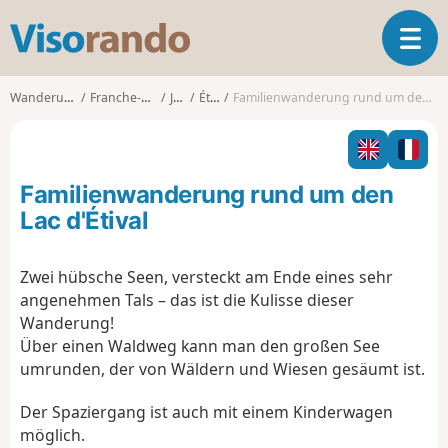
V
T
i
o
s
g
o
Wanderungen
Franche-Comté
Jura
Étival
Familienwanderung rund um den Lac d'Étival
g
r
l
a
e
n
n
d
Familienwanderung rund um den
a
o
v
Lac d'Étival
i
g
Zwei hübsche Seen, versteckt am Ende eines sehr
a
angenehmen Tals – das ist die Kulisse dieser
t
i
Wanderung!
o
Über einen Waldweg kann man den großen See
n
umrunden, der von Wäldern und Wiesen gesäumt ist.
Der Spaziergang ist auch mit einem Kinderwagen
möglich.