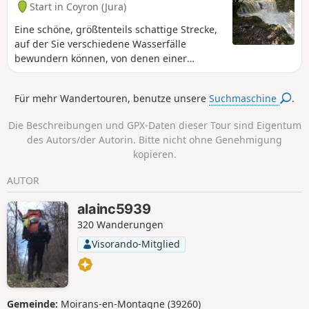
Start in Coyron (Jura)
Eine schöne, größtenteils schattige Strecke,
auf der Sie verschiedene Wasserfälle
bewundern können, von denen einer
schöner ist als der andere, sowie eine offene
Höhle an einer Felswand, aus der eine
Für mehr Wandertouren, benutze unsere
Suchmaschine
.
Quelle entspringt. Die Vegetation ist sehr
vielfältig und man kann die unermüdliche
Die Beschreibungen und GPX-Daten dieser Tour sind Eigentum
Arbeit des Wassers am Fels beobachten.
des Autors/der Autorin. Bitte nicht ohne Genehmigung
kopieren.
AUTOR
alainc5939
320 Wanderungen
Visorando-Mitglied
Gemeinde:
Moirans-en-Montagne (39260)