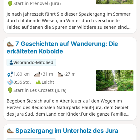
Start in Prénovel (Jura)
allem: Verlieren Sie sich nicht.
Je nach Jahreszeit führt Sie dieser Spaziergang im Sommer
durch blühende Wiesen, im Winter durch verschneite
Felder, auf denen die Spuren der Wildtiere zu sehen sind,
und durch lichte Fichtenwälder und die Taiga-Landschaft
des Moorgebiets.
7 Geschichten auf Wanderung: Die
erkälteten Kobolde
Visorando-Mitglied
1,80 km
+31 m
-27 m
0:35 Std.
Leicht
Start in Les Crozets (Jura)
Begeben Sie sich auf ein Abenteuer auf den Wegen im
Herzen des Regionalen Naturparks Haut-Jura, dem Gebiet
des Jura Sud, dem Land der Kinder.Für die ganze Familie
geeignet (auch mit kleinen Kindern ohne Kinderwagen).Es
gibt Wanderungen, die Spiele, Rätsel und gleichzeitig
Spaziergang im Unterholz des Jura
Geschichten sind, die wie Abenteuer erlebt werden