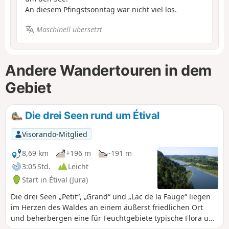
An diesem Pfingstsonntag war nicht viel los.
Maschinell übersetzt
Andere Wandertouren in dem
Gebiet
Die drei Seen rund um Étival
Visorando-Mitglied
8,69 km
+196 m
-191 m
3:05 Std.
Leicht
Start in Étival (Jura)
Die drei Seen „Petit“, „Grand“ und „Lac de la Fauge“ liegen
im Herzen des Waldes an einem äußerst friedlichen Ort
und beherbergen eine für Feuchtgebiete typische Flora und
Fauna. Von einem nahe gelegenen Wanderweg aus hat