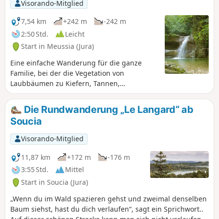
können.Der Spaziergang lässt die Kinder in eine originelle
Visorando-Mitglied
Geschichte eintauchen, mit Hinweisen, die es zu finden gilt,
und Überraschungen.
7,54 km
+242 m
-242 m
2:50 Std.
Leicht
Start in Meussia (Jura)
Eine einfache Wanderung für die ganze
Familie, bei der die Vegetation von
Laubbäumen zu Kiefern, Tannen,
Waldkiefern und Buchsbäumen wechselt.
Man kann auch einem Wasserlauf folgen,
Die Rundwanderung „Le Langard“ ab
eine Höhle betreten und drei Wasserfälle
Soucia
bewundern.
Visorando-Mitglied
11,87 km
+172 m
-176 m
3:55 Std.
Mittel
Start in Soucia (Jura)
„Wenn du im Wald spazieren gehst und zweimal denselben
Baum siehst, hast du dich verlaufen“, sagt ein Sprichwort..