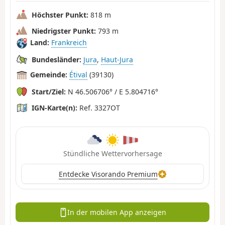
Höchster Punkt:
818 m
Niedrigster Punkt:
793 m
Land:
Frankreich
Bundesländer:
Jura
,
Haut-Jura
Gemeinde:
Étival
(39130)
Start/Ziel:
N 46.506706° / E 5.804716°
IGN-Karte(n):
Ref. 3327OT
Stündliche Wettervorhersage
Entdecke Visorando Premium
In der mobilen App anzeigen