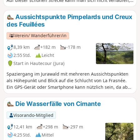
Auf dieser schönen Strecke kann man sich nicht verlaufen,
sondern nur die Landschaft und diese andere Welt
genießen, die sich unter dem grünen Schatten ihrer
Aussichtspunkte Pimpelards und Creux
bemerkenswerten Bäume, ihren herrlichen Lichtungen,
des Feuillées
ihren erfrischenden Wasserfällen, ihren atemberaubenden
Aussichtspunkten und ihren geheimnisvollen Höhlen
Verein/ Wanderführer/in
eröffnet. Die Strecke eignet sich auch für Trail-
Laufbegeisterte. Markierung: Gelb + Trail 9.
8,39 km
+182 m
-178 m
2:55 Std.
Leicht
Start in Hautecour (Jura)
Spaziergang im Jurawald mit mehreren Aussichtspunkten
als Höhepunkt und Blick auf die Schlucht von La Frasnée.
Ein GPS-Gerät oder Smartphone kann nützlich sein, da ab
dem „8 ” keine Markierungen mehr vorhanden sind.
Die Wasserfälle von Cimante
Visorando-Mitglied
12,41 km
+298 m
-297 m
4:25 Std.
Mittel