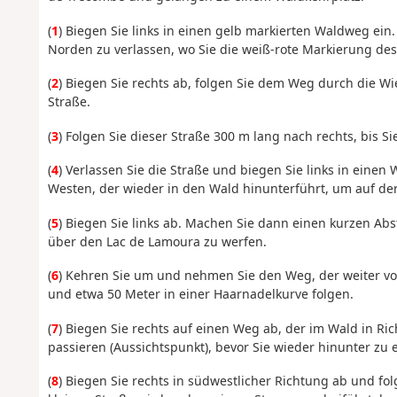
(
1
) Biegen Sie links in einen gelb markierten Waldweg ein
Norden zu verlassen, wo Sie die weiß-rote Markierung des
(
2
) Biegen Sie rechts ab, folgen Sie dem Weg durch die W
Straße.
(
3
) Folgen Sie dieser Straße 300 m lang nach rechts, bis S
(
4
) Verlassen Sie die Straße und biegen Sie links in ein
Westen, der wieder in den Wald hinunterführt, um auf de
(
5
) Biegen Sie links ab. Machen Sie dann einen kurzen Abs
über den Lac de Lamoura zu werfen.
(
6
) Kehren Sie um und nehmen Sie den Weg, der weiter vorn
und etwa 50 Meter in einer Haarnadelkurve folgen.
(
7
) Biegen Sie rechts auf einen Weg ab, der im Wald in Ri
passieren (Aussichtspunkt), bevor Sie wieder hinunter z
(
8
) Biegen Sie rechts in südwestlicher Richtung ab und f