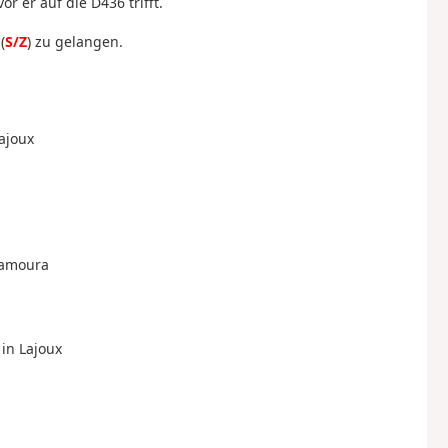
r er auf die D436 trifft.
(
S/Z
) zu gelangen.
Lajoux
 Lamoura
 in Lajoux