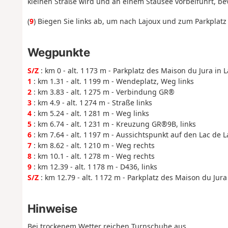
kleinen Straße wird und an einem Stausee vorbeiführt, bevo
(
9
) Biegen Sie links ab, um nach Lajoux und zum Parkplatz 
Wegpunkte
S/Z
: km 0 - alt. 1 173 m - Parkplatz des Maison du Jura in 
1
: km 1.31 - alt. 1 199 m - Wendeplatz, Weg links
2
: km 3.83 - alt. 1 275 m - Verbindung GR®
3
: km 4.9 - alt. 1 274 m - Straße links
4
: km 5.24 - alt. 1 281 m - Weg links
5
: km 6.74 - alt. 1 231 m - Kreuzung GR®9B, links
6
: km 7.64 - alt. 1 197 m - Aussichtspunkt auf den Lac de
7
: km 8.62 - alt. 1 210 m - Weg rechts
8
: km 10.1 - alt. 1 278 m - Weg rechts
9
: km 12.39 - alt. 1 178 m - D436, links
S/Z
: km 12.79 - alt. 1 172 m - Parkplatz des Maison du Jura
Hinweise
Bei trockenem Wetter reichen Turnschuhe aus.