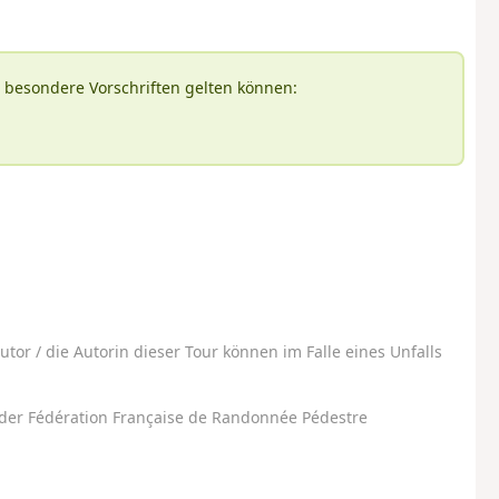
s besondere Vorschriften gelten können:
utor / die Autorin dieser Tour können im Falle eines Unfalls
der Fédération Française de Randonnée Pédestre