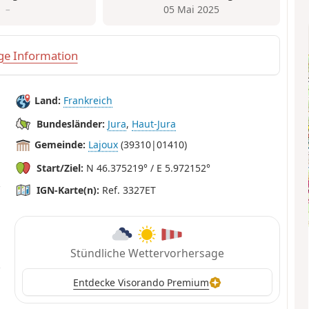
–
05 Mai 2025
ge Information
Land:
Frankreich
Bundesländer:
Jura
,
Haut-Jura
Gemeinde:
Lajoux
(39310|01410)
Start/Ziel:
N 46.375219° / E 5.972152°
IGN-Karte(n):
Ref. 3327ET
Stündliche Wettervorhersage
Entdecke Visorando Premium