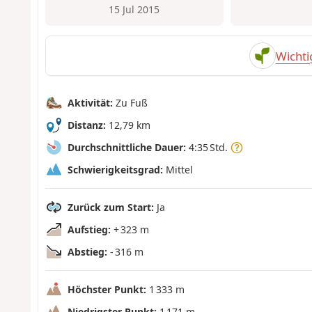
15 Jul 2015
Wichti
Aktivität:
Zu Fuß
Distanz:
12,79 km
Durchschnittliche Dauer:
4:35 Std.
Schwierigkeitsgrad:
Mittel
Zurück zum Start:
Ja
Aufstieg:
+ 323 m
Abstieg:
- 316 m
Höchster Punkt:
1 333 m
Niedrigster Punkt:
1 171 m