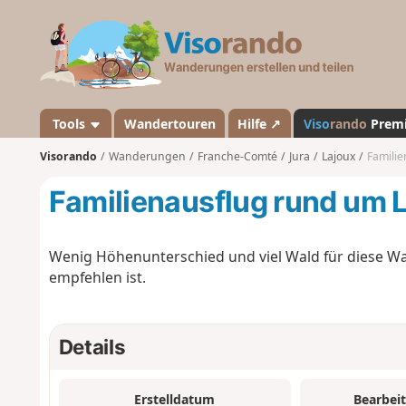
V
i
s
o
r
a
Tools
Wandertouren
Hilfe ↗
Viso
rando
Prem
n
Visorando
Wanderungen
Franche-Comté
Jura
Lajoux
Familie
d
o
Familienausflug rund um L
Wenig Höhenunterschied und viel Wald für diese W
empfehlen ist.
Details
Erstelldatum
Bearbei