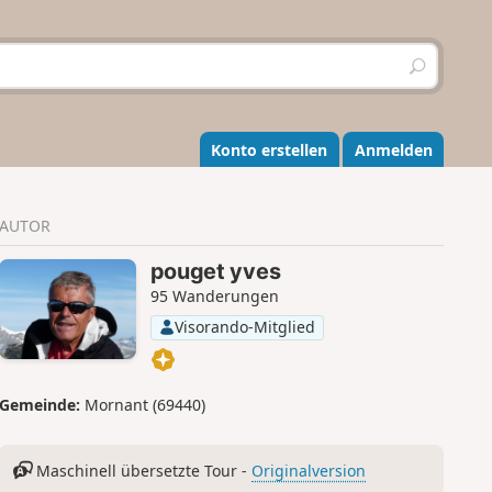
S
u
c
h
e
Konto erstellen
Anmelden
n
AUTOR
pouget yves
95 Wanderungen
Visorando-Mitglied
Gemeinde:
Mornant (69440)
Maschinell übersetzte Tour -
Originalversion