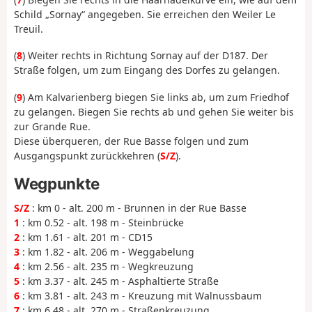
Schild „Sornay“ angegeben. Sie erreichen den Weiler Le
Treuil.
(
8
) Weiter rechts in Richtung Sornay auf der D187. Der
Straße folgen, um zum Eingang des Dorfes zu gelangen.
(
9
) Am Kalvarienberg biegen Sie links ab, um zum Friedhof
zu gelangen. Biegen Sie rechts ab und gehen Sie weiter bis
zur Grande Rue.
Diese überqueren, der Rue Basse folgen und zum
Ausgangspunkt zurückkehren (
S/Z
).
Wegpunkte
S/Z
: km 0 - alt. 200 m - Brunnen in der Rue Basse
1
: km 0.52 - alt. 198 m - Steinbrücke
2
: km 1.61 - alt. 201 m - CD15
3
: km 1.82 - alt. 206 m - Weggabelung
4
: km 2.56 - alt. 235 m - Wegkreuzung
5
: km 3.37 - alt. 245 m - Asphaltierte Straße
6
: km 3.81 - alt. 243 m - Kreuzung mit Walnussbaum
7
: km 6.48 - alt. 270 m - Straßenkreuzung