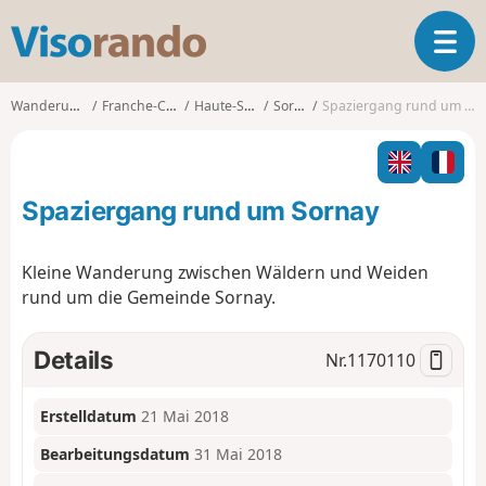
V
T
i
o
s
g
o
Wanderungen
Franche-Comté
Haute-Saône
Sornay
Spaziergang rund um Sornay
g
r
l
a
e
n
n
d
Spaziergang rund um Sornay
a
o
v
i
Kleine Wanderung zwischen Wäldern und Weiden
g
rund um die Gemeinde Sornay.
a
t
i
Details
Nr.
1170110
o
n
Erstelldatum
21 Mai 2018
Bearbeitungsdatum
31 Mai 2018