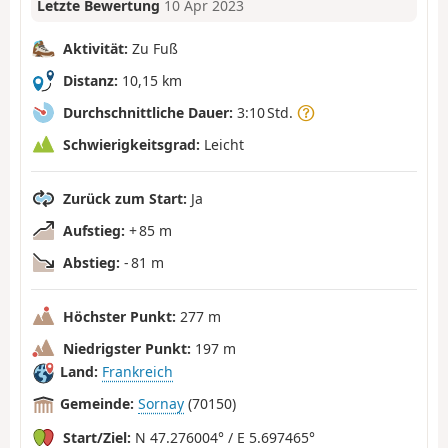
Letzte Bewertung
10 Apr 2023
Aktivität:
Zu Fuß
Distanz:
10,15 km
Durchschnittliche Dauer:
3:10 Std.
Schwierigkeitsgrad:
Leicht
Zurück zum Start:
Ja
Aufstieg:
+ 85 m
Abstieg:
- 81 m
Höchster Punkt:
277 m
Niedrigster Punkt:
197 m
Land:
Frankreich
Gemeinde:
Sornay
(70150)
Start/Ziel:
N 47.276004° / E 5.697465°