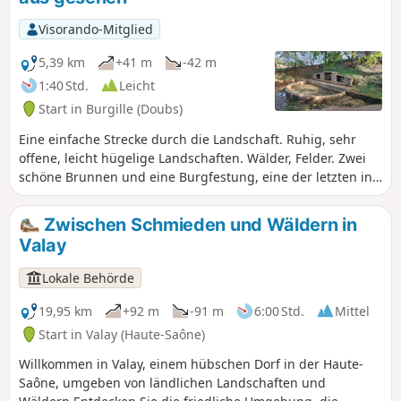
Visorando-Mitglied
5,39 km
+41 m
-42 m
1:40 Std.
Leicht
Start in Burgille (Doubs)
Eine einfache Strecke durch die Landschaft. Ruhig, sehr
offene, leicht hügelige Landschaften. Wälder, Felder. Zwei
schöne Brunnen und eine Burgfestung, eine der letzten in
der Franche-Comté, deren Bergfried noch steht.
Zwischen Schmieden und Wäldern in
Valay
Lokale Behörde
19,95 km
+92 m
-91 m
6:00 Std.
Mittel
Start in Valay (Haute-Saône)
Willkommen in Valay, einem hübschen Dorf in der Haute-
Saône, umgeben von ländlichen Landschaften und