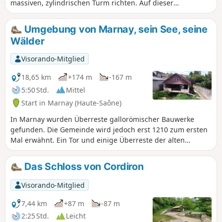
massiven, zylindrischen Turm richten. Auf dieser
Wanderung gehen wir von Ougney nach Saligney, dann
weiter nach Gendrey und Taxenne, um schließlich nach
Umgebung von Marnay, sein See, seine
Ougney zurückzukehren. Das hügelige und grüne Relief
Wälder
lässt Sie einen Teil des nördlichen Jura (39) entdecken.
Visorando-Mitglied
18,65 km
+174 m
-167 m
5:50 Std.
Mittel
Start in Marnay (Haute-Saône)
In Marnay wurden Überreste gallorömischer Bauwerke
gefunden. Die Gemeinde wird jedoch erst 1210 zum ersten
Mal erwähnt. Ein Tor und einige Überreste der alten
Stadtmauer sind noch zu sehen. Auch einige Elemente der
Feudalburg sind erhalten geblieben, insbesondere die
Das Schloss von Cordiron
Zugbrücke und zwei Türme. Die Altstadt besitzt außerdem
zahlreiche Häuser aus dem 15. und 16. Jahrhundert. Das
Visorando-Mitglied
heutige Rathaus stammt aus der Renaissance.Das Schloss,
das das Ognon-Tal überragt, wurde im 16. Jahrhundert
7,44 km
+87 m
-87 m
wieder aufgebaut, aber seitdem stark umgestaltet.Die
2:25 Std.
Leicht