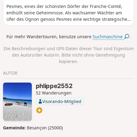
Pesmes, eines der schönsten Dörfer der Franche-Comté,
enthüllt seine Geheimnisse. Als wachsamer Wächter am
Ufer des Ognon genoss Pesmes eine wichtige strategische
Lage, wie die imposante Masse der Burg und der
Stadtmauer bezeugen.
Für mehr Wandertouren, benutze unsere
Suchmaschine
.
Die Beschreibungen und GPX-Daten dieser Tour sind Eigentum
des Autors/der Autorin. Bitte nicht ohne Genehmigung
kopieren.
AUTOR
phlippe2552
52 Wanderungen
Visorando-Mitglied
Gemeinde:
Besançon (25000)