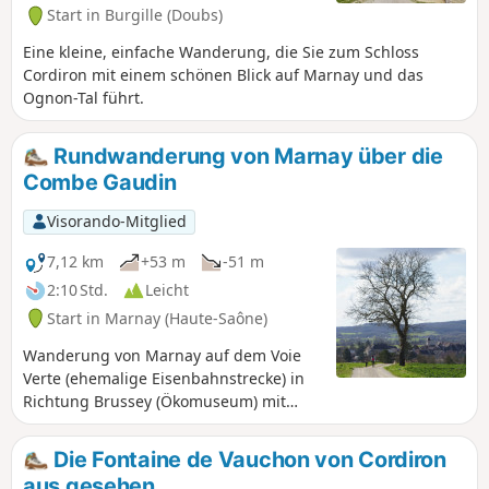
gotische Kirche stammt aus dem 14. und 17. Jahrhundert.
Start in Burgille (Doubs)
Der 20 Hektar große See beherbergt zahlreiche Tier- und
Pflanzenarten.
Eine kleine, einfache Wanderung, die Sie zum Schloss
Cordiron mit einem schönen Blick auf Marnay und das
Ognon-Tal führt.
Rundwanderung von Marnay über die
Combe Gaudin
Visorando-Mitglied
7,12 km
+53 m
-51 m
2:10 Std.
Leicht
Start in Marnay (Haute-Saône)
Wanderung von Marnay auf dem Voie
Verte (ehemalige Eisenbahnstrecke) in
Richtung Brussey (Ökomuseum) mit
Rückkehr nach Marnay über die Combe
Gaudin.
Die Fontaine de Vauchon von Cordiron
aus gesehen