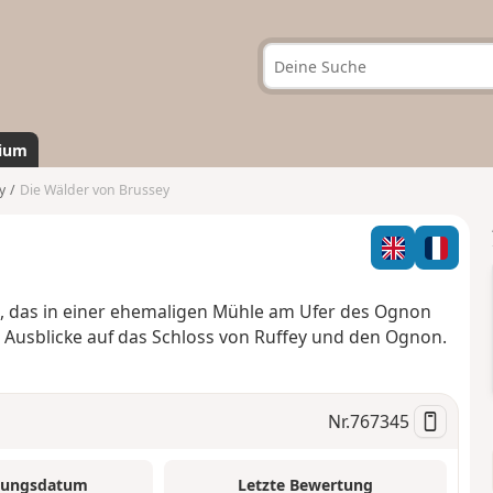
ium
y
Die Wälder von Brussey
, das in einer ehemaligen Mühle am Ufer des Ognon
e Ausblicke auf das Schloss von Ruffey und den Ognon.
Nr.
767345
tungsdatum
Letzte Bewertung