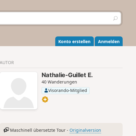
S
u
c
h
e
Konto erstellen
Anmelden
n
AUTOR
Nathalie-Guillet E.
40 Wanderungen
Visorando-Mitglied
Maschinell übersetzte Tour -
Originalversion