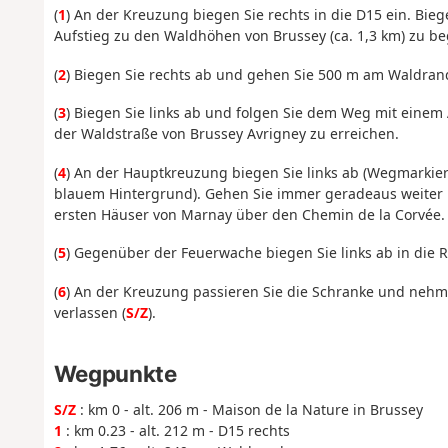
(
1
) An der Kreuzung biegen Sie rechts in die D15 ein. Bie
Aufstieg zu den Waldhöhen von Brussey (ca. 1,3 km) zu b
(
2
) Biegen Sie rechts ab und gehen Sie 500 m am Waldrand 
(
3
) Biegen Sie links ab und folgen Sie dem Weg mit einem
der Waldstraße von Brussey Avrigney zu erreichen.
(
4
) An der Hauptkreuzung biegen Sie links ab (Wegmarkie
blauem Hintergrund). Gehen Sie immer geradeaus weiter un
ersten Häuser von Marnay über den Chemin de la Corvée.
(
5
) Gegenüber der Feuerwache biegen Sie links ab in die
(
6
) An der Kreuzung passieren Sie die Schranke und nehmen
verlassen (
S/Z
).
Wegpunkte
S/Z
: km 0 - alt. 206 m - Maison de la Nature in Brussey
1
: km 0.23 - alt. 212 m - D15 rechts