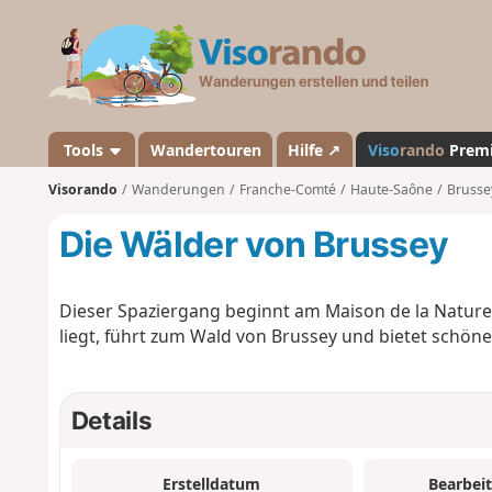
V
i
s
o
r
a
Tools
Wandertouren
Hilfe ↗
Viso
rando
Prem
n
Visorando
Wanderungen
Franche-Comté
Haute-Saône
Brusse
d
o
Die Wälder von Brussey
Dieser Spaziergang beginnt am Maison de la Nature
liegt, führt zum Wald von Brussey und bietet schön
Details
Erstelldatum
Bearbei