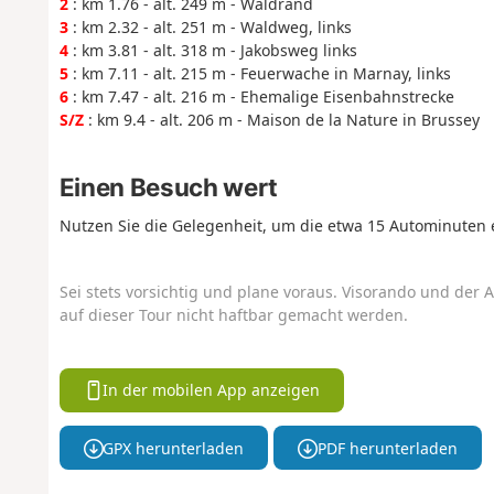
2
: km 1.76 - alt. 249 m - Waldrand
3
: km 2.32 - alt. 251 m - Waldweg, links
4
: km 3.81 - alt. 318 m - Jakobsweg links
5
: km 7.11 - alt. 215 m - Feuerwache in Marnay, links
6
: km 7.47 - alt. 216 m - Ehemalige Eisenbahnstrecke
S/Z
: km 9.4 - alt. 206 m - Maison de la Nature in Brussey
Einen Besuch wert
Nutzen Sie die Gelegenheit, um die etwa 15 Autominuten e
Sei stets vorsichtig und plane voraus. Visorando und der A
auf dieser Tour nicht haftbar gemacht werden.
In der mobilen App anzeigen
GPX herunterladen
PDF herunterladen