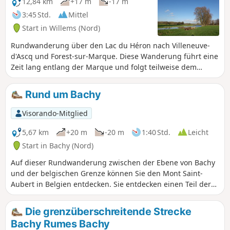
12,84 km
+17 m
-17 m
3:45 Std.
Mittel
Start in Willems (Nord)
Rundwanderung über den Lac du Héron nach Villeneuve-
d'Ascq und Forest-sur-Marque. Diese Wanderung führt eine
Zeit lang entlang der Marque und folgt teilweise dem
FernwanderwegGR® 121B.
Rund um Bachy
Visorando-Mitglied
5,67 km
+20 m
-20 m
1:40 Std.
Leicht
Start in Bachy (Nord)
Auf dieser Rundwanderung zwischen der Ebene von Bachy
und der belgischen Grenze können Sie den Mont Saint-
Aubert in Belgien entdecken. Sie entdecken einen Teil der
Route von „Monique“, einer Widerstandskämpferin, die
Flieger zwischen Frankreich und der Stadt Rumegies in
Die grenzüberschreitende Strecke
Belgien schmuggelte.
Bachy Rumes Bachy