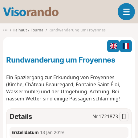
V
T
i
o
s
g
o
•••
Hainaut
Tournai
Rundwanderung um Froyennes
g
r
l
a
e
n
n
d
Rundwanderung um Froyennes
a
o
v
i
Ein Spaziergang zur Erkundung von Froyennes
g
(Kirche, Château Beauregard, Fontaine Saint-Éloi,
a
Wassermühle) und der Umgebung. Achtung: Bei
t
nassem Wetter sind einige Passagen schlammig!
i
o
n
Details
Nr.
1721873
Erstelldatum
13 Jan 2019