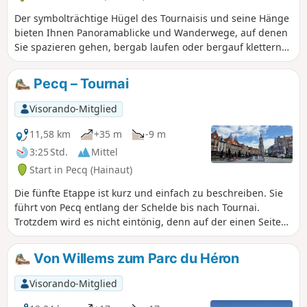
Der symbolträchtige Hügel des Tournaisis und seine Hänge
bieten Ihnen Panoramablicke und Wanderwege, auf denen
Sie spazieren gehen, bergab laufen oder bergauf klettern
können. Ihre Schritte führen Sie durch eine Landschaft mit
verstreuten Weilern und Bauernhöfen in Richtung Schelde
Pecq – Tournai
und ihrer Altarm (ehemaliger Flussbogen) von Léaucourt.
Sie werden eine zurückhaltende und bescheidene
Visorando-Mitglied
Landschaft entdecken, die dennoch voller Charme ist.
11,58 km
+35 m
-9 m
3:25 Std.
Mittel
Start in Pecq (Hainaut)
Die fünfte Etappe ist kurz und einfach zu beschreiben. Sie
führt von Pecq entlang der Schelde bis nach Tournai.
Trotzdem wird es nicht eintönig, denn auf der einen Seite
verläuft der Fluss, und auf der anderen Seite wechseln sich
abwechslungsreiche Landschaften ab. Und das Zentrum
Von Willems zum Parc du Héron
von Tournai ist einen Besuch wert.
Visorando-Mitglied