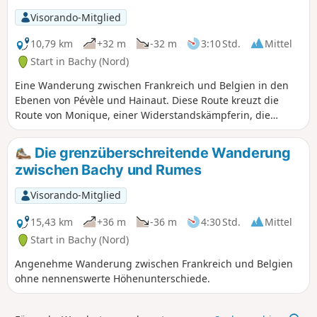
Visorando-Mitglied
10,79 km
+32 m
-32 m
3:10 Std.
Mittel
Start in Bachy (Nord)
Eine Wanderung zwischen Frankreich und Belgien in den
Ebenen von Pévèle und Hainaut. Diese Route kreuzt die
Route von Monique, einer Widerstandskämpferin, die
während des Krieges gefallene alliierte Piloten evakuierte.
Sie vermittelt auch einen Eindruck von der Arbeit der
Die grenzüberschreitende Wanderung
Zollbeamten, die diese Grenze überwachten, und von den
zwischen Bachy und Rumes
Tricks, mit denen Schmuggler ihre Überwachung zu
umgehen versuchten.
Visorando-Mitglied
15,43 km
+36 m
-36 m
4:30 Std.
Mittel
Start in Bachy (Nord)
Angenehme Wanderung zwischen Frankreich und Belgien
ohne nennenswerte Höhenunterschiede.