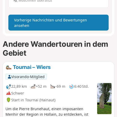
Maschinell übersetzt
Vorherige Nachrichten und Bewertungen
ansehen
Andere Wandertouren in dem
Gebiet
Tournai – Wiers
Visorando-Mitglied
22,89 km
+52 m
-69 m
6:40 Std.
Schwer
Start in Tournai (Hainaut)
Um die Pierre Brunehaut, einen imposanten
Menhir der Region in Hollain, zu entdecken, ist