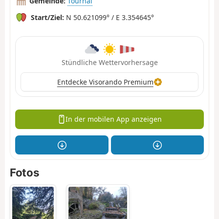
Gemeinde:
Tournai
Start/Ziel:
N 50.621099° / E 3.354645°
Stündliche Wettervorhersage
Entdecke Visorando Premium
In der mobilen App anzeigen
Fotos