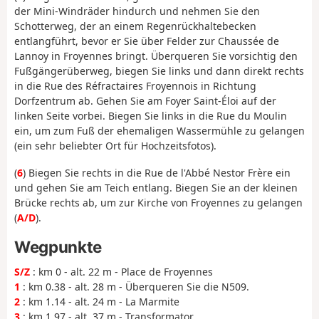
der Mini-Windräder hindurch und nehmen Sie den
Schotterweg, der an einem Regenrückhaltebecken
entlangführt, bevor er Sie über Felder zur Chaussée de
Lannoy in Froyennes bringt. Überqueren Sie vorsichtig den
Fußgängerüberweg, biegen Sie links und dann direkt rechts
in die Rue des Réfractaires Froyennois in Richtung
Dorfzentrum ab. Gehen Sie am Foyer Saint-Éloi auf der
linken Seite vorbei. Biegen Sie links in die Rue du Moulin
ein, um zum Fuß der ehemaligen Wassermühle zu gelangen
(ein sehr beliebter Ort für Hochzeitsfotos).
(
6
) Biegen Sie rechts in die Rue de l'Abbé Nestor Frère ein
und gehen Sie am Teich entlang. Biegen Sie an der kleinen
Brücke rechts ab, um zur Kirche von Froyennes zu gelangen
(
A/D
).
Wegpunkte
S/Z
: km 0 - alt. 22 m - Place de Froyennes
1
: km 0.38 - alt. 28 m - Überqueren Sie die N509.
2
: km 1.14 - alt. 24 m - La Marmite
3
: km 1.97 - alt. 37 m - Transformator