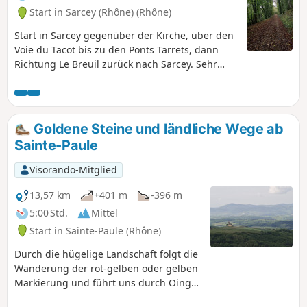
Aussichtspunkt.
Start in Sarcey (Rhône) (Rhône)
Start in Sarcey gegenüber der Kirche, über den
Voie du Tacot bis zu den Ponts Tarrets, dann
Richtung Le Breuil zurück nach Sarcey. Sehr
schöner und einfacher Spaziergang.
Goldene Steine und ländliche Wege ab
Sainte-Paule
Visorando-Mitglied
13,57 km
+401 m
-396 m
5:00 Std.
Mittel
Start in Sainte-Paule (Rhône)
Durch die hügelige Landschaft folgt die
Wanderung der rot-gelben oder gelben
Markierung und führt uns durch Oingt,
ein hübsches mittelalterliches Dorf aus