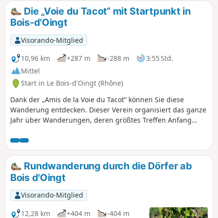
Die „Voie du Tacot“ mit Startpunkt in
Bois-d'Oingt
Visorando-Mitglied
10,96 km
+287 m
-288 m
3:55 Std.
Mittel
Start in Le Bois-d'Oingt (Rhône)
Dank der „Amis de la Voie du Tacot“ können Sie diese
Wanderung entdecken. Dieser Verein organisiert das ganze
Jahr über Wanderungen, deren größtes Treffen Anfang
November stattfindet. Zwei Strecken der Chemins de Fer du
Beaujolais, die zwischen 1901 und 1902 in Betrieb
genommen wurden, verbanden Villefranche mit Monsols
und Villefranche mit Tarare. Das Auto verdrängte den Zug
Rundwanderung durch die Dörfer ab
im Jahr 1934. Begehen Sie einige Abschnitte dieser Strecke,
Bois d'Oingt
die in einen Wanderweg umgewandelt wurde und in ihrer
Gesamtheit von Liergues nach Sarcey führt.
Visorando-Mitglied
12,28 km
+404 m
-404 m