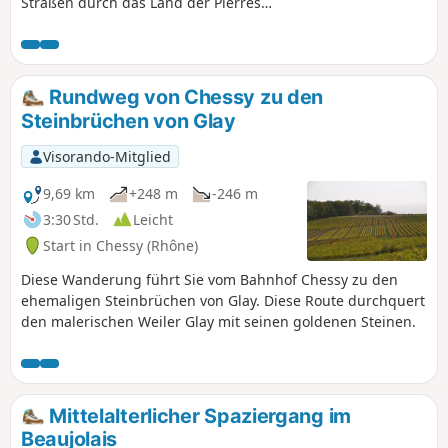
Straßen durch das Land der Pierres
Dorées im Beaujolais in der Nähe von
Lyon. Zwischen Weinbergen und Wiesen
können Sie auf dieser Route
charakteristische Dörfer, Schlösser,
Rundweg von Chessy zu den
Waschhäuser, Missionskreuze und
Steinbrüchen von Glay
vieles mehr entdecken. Eine ideale
Wanderung im Frühling, Herbst (mit
Visorando-Mitglied
den farbenfrohen Weinbergen) und
Winter.
9,69 km
+248 m
-246 m
3:30 Std.
Leicht
Start in Chessy (Rhône)
Diese Wanderung führt Sie vom Bahnhof Chessy zu den
ehemaligen Steinbrüchen von Glay. Diese Route durchquert
den malerischen Weiler Glay mit seinen goldenen Steinen.
Mittelalterlicher Spaziergang im
Beaujolais