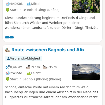
4:40 Std.
Mittel
Start in Le Bois-d'Oingt (Rhône)
Diese Rundwanderung beginnt im Dorf Bois-d'Oingt und
führt Sie durch Wälder und Weinberge in einer
wunderschönen Landschaft zu den Dörfern Oingt, Theizé
und Moiré. Wälder und Weinberge in einer wunderschönen
Landschaft.
Route zwischen Bagnols und Alix
Visorando-Mitglied
8,44 km
+97 m
-95 m
2:40 Std.
Leicht
Start in Bagnols (Rhône) (Rhône)
Schöne, einfache Route mit einem Abschnitt im Wald,
Bachüberquerungen und einem Abschnitt in der Nähe des
Flugplatzes Villefranche-Tarare, der am Wochenende recht
stark frequentiert sein kann und daher zu