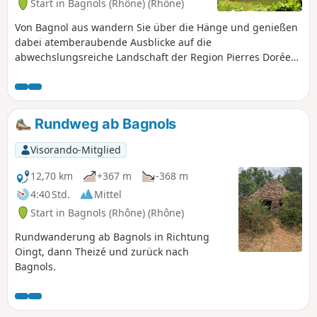
Start in Bagnols (Rhône) (Rhône)
Von Bagnol aus wandern Sie über die Hänge und genießen
dabei atemberaubende Ausblicke auf die
abwechslungsreiche Landschaft der Region Pierres Dorées.
Diese Wanderung richtet sich an Menschen, die Natur und
Träume inmitten erholsamer Panoramen suchen. Der
Schwierigkeitsgrad wird angesichts der zahlreichen An-
und Abstiege als mittel bis leicht anspruchsvoll eingestuft.
Rundweg ab Bagnols
Die Wegpunkte liegen relativ weit auseinander: Lesen Sie
den gesamten Absatz sorgfältig durch, bevor Sie
Visorando-Mitglied
weitergehen. Achtung: Die Namen der Wegpunkte sind in
der Beschreibung nicht aufgeführt.
12,70 km
+367 m
-368 m
4:40 Std.
Mittel
Start in Bagnols (Rhône) (Rhône)
Rundwanderung ab Bagnols in Richtung
Oingt, dann Theizé und zurück nach
Bagnols.