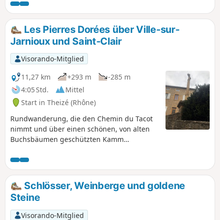
Lärmbelästigungen führen kann. Schöner Blick auf die
Berge des Beaujolais und die Dörfer der Pierres Dorées.
Les Pierres Dorées über Ville-sur-
Jarnioux und Saint-Clair
Visorando-Mitglied
11,27 km
+293 m
-285 m
4:05 Std.
Mittel
Start in Theizé (Rhône)
Rundwanderung, die den Chemin du Tacot
nimmt und über einen schönen, von alten
Buchsbäumen geschützten Kamm
zurückführt.
Schlösser, Weinberge und goldene
Steine
Visorando-Mitglied