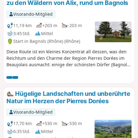
zu den Wäldern von Alix, rund um Bagnols
Visorando-Mitglied
11,19 km
+203 m
-203 m
3:45 Std.
Mittel
Start in Bagnols (Rhône) (Rhône)
Diese Route ist ein kleines Konzentrat all dessen, was den
Reichtum und den Charme der Region Pierres Dorées im
Beaujolais ausmacht: einige der schönsten Dörfer (Bagnols,
Moiré), Kirchen und Kapellen, Kreuze und Schlösser,
Waschhäuser und herrliche Ausblicke auf die umliegenden
Berge, Weinberge und Wälder.
Hügelige Landschaften und unberührte
Natur im Herzen der Pierres Dorées
Visorando-Mitglied
17,70 km
+530 m
-530 m
6:35 Std.
Mittel