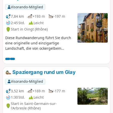
Visorando-Mitglied
7,84 km
+193 m
-197 m
2:45 Std.
Leicht
Start in Oingt (Rhône)
Diese Rundwanderung führt Sie durch
eine originelle und einzigartige
Landschaft, die von ockergelbem
Kalkstein geprägt ist, bevor Sie durch
das mittelalterliche Dorf Oingt
schlendern, das zu den „schönsten
Dörfern Frankreichs” zählt und mit
Spaziergang rund um Glay
seinen Häusern mit goldenen
Steinfassaden Künstler und
Visorando-Mitglied
Kunsthandwerker beherbergt. Das Dorf
bietet einen außergewöhnlichen
3,52 km
+169 m
-177 m
Panoramablick auf das Azergues-Tal.
1:30 Std.
Leicht
Start in Saint-Germain-sur-
l'Arbresle (Rhône)