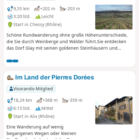
9,55 km
+202 m
-203 m
3:20 Std.
Leicht
Start in Chessy (Rhône)
Schöne Rundwanderung ohne große Höhenunterschiede,
die Sie durch Weinberge und Wälder führt.Sie entdecken
das Dorf Glay mit seinen goldenen Steinhäusern und
kommen am Schloss von Courbeville vorbei.Entdecken Sie
auch das Dorf Chessy mit seinem Schloss und seiner Kirche
aus dem 12./15. Jahrhundert.
Im Land der Pierres Dorées
Visorando-Mitglied
18,24 km
+368 m
-359 m
6:15 Std.
Mittel
Start in Alix (Rhône)
Eine Wanderung auf wenig
begangenen Wegen oder kleinen