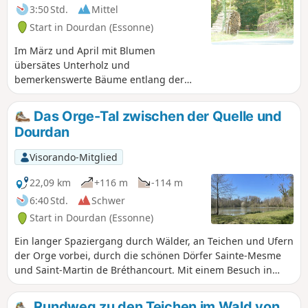
3:50 Std.
Mittel
Start in Dourdan (Essonne)
Im März und April mit Blumen
übersätes Unterholz und
bemerkenswerte Bäume entlang der
gesamten Strecke.
Das Orge-Tal zwischen der Quelle und
Dourdan
Visorando-Mitglied
22,09 km
+116 m
-114 m
6:40 Std.
Schwer
Start in Dourdan (Essonne)
Ein langer Spaziergang durch Wälder, an Teichen und Ufern
der Orge vorbei, durch die schönen Dörfer Sainte-Mesme
und Saint-Martin de Bréthancourt. Mit einem Besuch in
Dourdan, das man durch Parks und Spazierwege entlang
der Orge oder der alten Befestigungsanlagen durchquert,
Rundweg zu den Teichen im Wald von