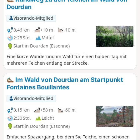
wobei man die Vororte und ihre Gebäude umgeht.
Dourdan
Visorando-Mitglied
8,46 km
+10 m
-10 m
2:25 Std.
Mittel
Start in Dourdan (Essonne)
Eine kurze Wanderung im Wald für einen halben Tag mit
mehreren Teichen entlang der Strecke.
Im Wald von Dourdan am Startpunkt
Fontaines Bouillantes
Visorando-Mitglied
8,15 km
+58 m
-60 m
2:30 Std.
Leicht
Start in Dourdan (Essonne)
Einfacher Spaziergang, bei dem Sie Teiche, einen schönen