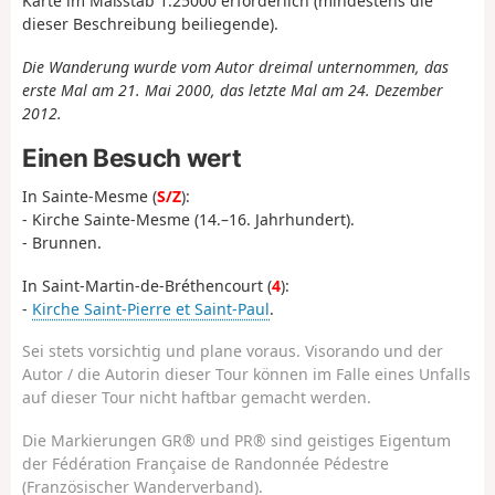
Karte im Maßstab 1:25000 erforderlich (mindestens die
dieser Beschreibung beiliegende).
Die Wanderung wurde vom Autor dreimal unternommen, das
erste Mal am 21. Mai 2000, das letzte Mal am 24. Dezember
2012.
Einen Besuch wert
In Sainte-Mesme (
S/Z
):
- Kirche Sainte-Mesme (14.–16. Jahrhundert).
- Brunnen.
In Saint-Martin-de-Bréthencourt (
4
):
-
Kirche Saint-Pierre et Saint-Paul
.
Sei stets vorsichtig und plane voraus. Visorando und der
Autor / die Autorin dieser Tour können im Falle eines Unfalls
auf dieser Tour nicht haftbar gemacht werden.
Die Markierungen GR® und PR® sind geistiges Eigentum
der Fédération Française de Randonnée Pédestre
(Französischer Wanderverband).