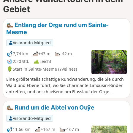
Gebiet
Entlang der Orge rund um Sainte-
Mesme
Visorando-Mitglied
7,74 km
+43 m
-42 m
2:20 Std.
Leicht
Start in Sainte-Mesme (Yvelines)
Eine größtenteils schattige Rundwanderung, die Sie durch
Wald und Ebene führt, wo Sie charmante Limousin-Rinder
antreffen, und anschließend am Flusslauf der Orge
entlangführt, wobei Sie eine kleine Furt (oder eine
Fußgängerbrücke) überqueren.
Rund um die Abtei von Ouÿe
Visorando-Mitglied
11,66 km
+167 m
-167 m