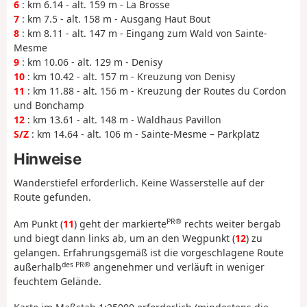
6
: km 6.14 - alt. 159 m - La Brosse
7
: km 7.5 - alt. 158 m - Ausgang Haut Bout
8
: km 8.11 - alt. 147 m - Eingang zum Wald von Sainte-
Mesme
9
: km 10.06 - alt. 129 m - Denisy
10
: km 10.42 - alt. 157 m - Kreuzung von Denisy
11
: km 11.88 - alt. 156 m - Kreuzung der Routes du Cordon
und Bonchamp
12
: km 13.61 - alt. 148 m - Waldhaus Pavillon
S/Z
: km 14.64 - alt. 106 m - Sainte-Mesme – Parkplatz
Hinweise
Wanderstiefel erforderlich. Keine Wasserstelle auf der
Route gefunden.
PR®
Am Punkt (
11
) geht der markierte
rechts weiter bergab
und biegt dann links ab, um an den Wegpunkt (
12
) zu
gelangen. Erfahrungsgemäß ist die vorgeschlagene Route
des PR®
außerhalb
angenehmer und verläuft in weniger
feuchtem Gelände.