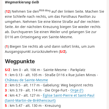
Wegmarkierung Gelb
PR®-Weg
(
12
) Nehmen Sie den
auf der linken Seite. Machen Sie
eine Schleife nach rechts, um das Forsthaus Pavillon zu
umgehen. Nehmen Sie eine kleine Straße auf der rechten
Seite. An der nächsten Kreuzung biegen Sie wieder rechts
ab. Durchqueren Sie einen Weiler und gelangen Sie zur
D116 am Ortseingang von Sainte-Mesme.
(
1
) Biegen Sie rechts ab und dann sofort links, um zum
Ausgangspunkt zurückzukehren (
S/Z
).
Wegpunkte
S/Z
: km 0 - alt. 106 m - Sainte-Mesme – Parkplatz
1
: km 0.13 - alt. 105 m - Straße D116 x Rue Julien Minos -
Château de Sainte-Mesme
2
: km 0.5 - alt. 117 m - Gabelung: Weg beginnt rechts
3
: km 3.19 - alt. 114 m - Die Orge-Furt -
Orge (l')
4
: km 4.7 - alt. 127 m -
Église Saint-Pierre et Saint-Paul
(Saint-Martin-de-Bréthencourt)
5
: km 5.47 - alt. 130 m - Kreuzung