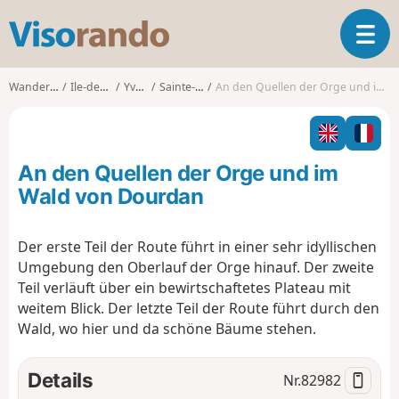
V
T
i
o
s
g
o
Wanderungen
Ile-de-France
Yvelines
Sainte-Mesme
An den Quellen der Orge und im Wald von Dourdan
g
r
l
a
e
n
n
d
An den Quellen der Orge und im
a
o
v
Wald von Dourdan
i
g
Der erste Teil der Route führt in einer sehr idyllischen
a
Umgebung den Oberlauf der Orge hinauf. Der zweite
t
i
Teil verläuft über ein bewirtschaftetes Plateau mit
o
weitem Blick. Der letzte Teil der Route führt durch den
n
Wald, wo hier und da schöne Bäume stehen.
Details
Nr.
82982