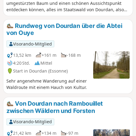
umgestürzten Baum und einen schönen Aussichtspunkt
entdecken können, alles im Staatswald von Dourdan, also
auf einer gut beschatteten Strecke. Bei feuchtem Wetter
kann der Boden an einigen Stellen schlammig sein.
Rundweg von Dourdan über die Abtei
von Ouye
Visorando-Mitglied
13,52 km
+161 m
-168 m
4:20 Std.
Mittel
Start in Dourdan (Essonne)
Sehr angenehme Wanderung auf einer
Waldroute mit einem Hauch von Kultur.
Von Dourdan nach Rambouillet
zwischen Wäldern und Forsten
Visorando-Mitglied
21,42 km
+134 m
-97 m