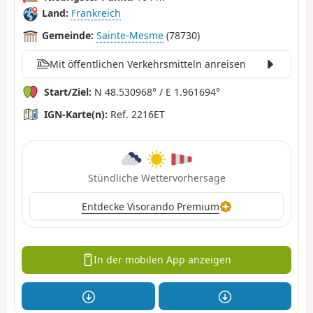
Land:
Frankreich
Gemeinde:
Sainte-Mesme
(78730)
Mit öffentlichen Verkehrsmitteln anreisen
Start/Ziel:
N 48.530968° / E 1.961694°
IGN-Karte(n):
Ref. 2216ET
Stündliche Wettervorhersage
Entdecke Visorando Premium
In der mobilen App anzeigen