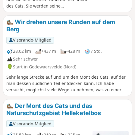
des Cats. Sie werden seine
Aussichtspunkte, Kapellen, sein
Kulturerbe und seine leichten
Wir drehen unsere Runden auf dem
Höhenunterschiede entdecken.
Berg
Visorando-Mitglied
28,02 km
+437 m
-428 m
7 Std.
Sehr schwer
Start in Godewaersvelde (Nord)
Sehr lange Strecke auf und um den Mont des Cats, auf der
man dessen südlichen Teil entdecken kann. Ich habe
versucht, möglichst viele Wege zu nehmen, was zu einer
sehr kurvenreichen Route führt (daher der Titel der
Wanderung). Vorsicht auf den kleinen Straßen, wo die Sicht
Der Mont des Cats und das
nicht immer sehr gut ist.
Naturschutzgebiet Helleketelbos
Visorando-Mitglied
25,58 km
+219 m
-225 m