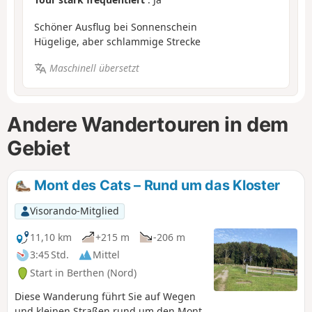
Schöner Ausflug bei Sonnenschein
Hügelige, aber schlammige Strecke
Maschinell übersetzt
Andere Wandertouren in dem
Gebiet
Mont des Cats – Rund um das Kloster
Visorando-Mitglied
11,10 km
+215 m
-206 m
3:45 Std.
Mittel
Start in Berthen (Nord)
Diese Wanderung führt Sie auf Wegen
und kleinen Straßen rund um den Mont