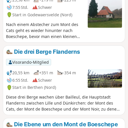
7:55 Std.
Schwer
Start in Godewaersvelde (Nord)
Nach einem Abstecher zum Mont des
Cats geht es wieder hinunter nach
Boeschepe, bevor man einen kleinen
Abstecher nach Belgien in die Nähe von
Poperinge macht. Als Bonus gibt es eine
Die drei Berge Flanderns
„kleine“ Rundwanderung im
Naturschutzgebiet Helleketelbos – nur
Visorando-Mitglied
um sich die Wanderschuhe schmutzig
zu machen.
20,55 km
+351 m
-354 m
6:55 Std.
Schwer
Start in Berthen (Nord)
Diese drei Berge wachen über Bailleul, die Hauptstadt
Flanderns zwischen Lille und Dünkirchen: der Mont des
Cats, der Mont de Boeschepe und der Mont Noir, zu denen
noch der Mont Kokereel hinzukommt. Von den Gipfeln
dieser kleinen Hügel (180 m) hat man einen schönen Blick
Die Ebene um den Mont de Boeschepe
auf die umliegende Landschaft. Diese Route bietet mehrere