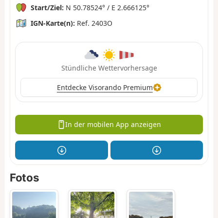
Start/Ziel:
N 50.78524° / E 2.666125°
IGN-Karte(n):
Ref. 2403O
Stündliche Wettervorhersage
Entdecke Visorando Premium
In der mobilen App anzeigen
Fotos