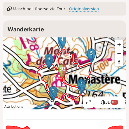
Maschinell übersetzte Tour -
Originalversion
Wanderkarte
4
5
3
1
2
3D
NEU
K
Attributions
a
r
t
e