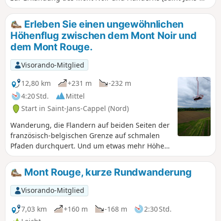
Cappel, Blick auf den Mont des Cats und Bailleul) durch
Unterholz, Waldwege und kleine Straßen.
Erleben Sie einen ungewöhnlichen
Höhenflug zwischen dem Mont Noir und
dem Mont Rouge.
Visorando-Mitglied
12,80 km
+231 m
-232 m
4:20 Std.
Mittel
Start in Saint-Jans-Cappel (Nord)
Wanderung, die Flandern auf beiden Seiten der
französisch-belgischen Grenze auf schmalen
Pfaden durchquert. Und um etwas mehr Höhe
zu gewinnen, können Sie ein ungewöhnliches
Fortbewegungsmittel ausprobieren, das seit
Mont Rouge, kurze Rundwanderung
1958 den Mont Noir und den Mont Rouge
verbindet!Eine Wanderung, die für alle, ob groß
Visorando-Mitglied
oder klein, geeignet ist, mit ein wenig
Höhenunterschied, um die Waden
7,03 km
+160 m
-168 m
2:30 Std.
aufzuwärmen!