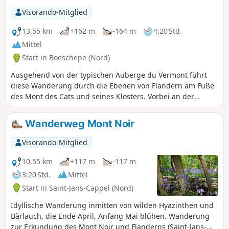
Sehenswürdigkeiten wie das Haus von Marguerite
Visorando-Mitglied
Yourcenar am Mont Noir, die Mühle von Boschepe im
gleichnamigen Dorf, den Mont des Cats und seine 1826
13,55 km
+162 m
-164 m
4:20 Std.
gegründete Zisterzienserabtei.
Mittel
Start in Boeschepe (Nord)
Ausgehend von der typischen Auberge du Vermont führt
diese Wanderung durch die Ebenen von Flandern am Fuße
des Mont des Cats und seines Klosters. Vorbei an der
Moulin de l'Ingratitude und der Estaminet le Vierpot. Weiter
geht es über die Berge von Boeschepe und Kokereel. Blick
Wanderweg Mont Noir
auf Belgien, Bailleul.
Visorando-Mitglied
10,55 km
+117 m
-117 m
3:20 Std.
Mittel
Start in Saint-Jans-Cappel (Nord)
Idyllische Wanderung inmitten von wilden Hyazinthen und
Bärlauch, die Ende April, Anfang Mai blühen. Wanderung
zur Erkundung des Mont Noir und Flanderns (Saint-Jans-