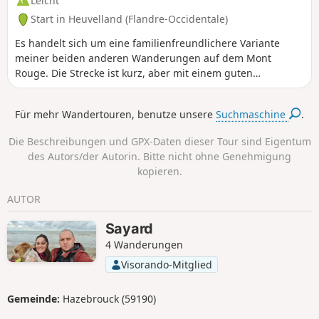
Leicht
Start in Heuvelland (Flandre-Occidentale)
Es handelt sich um eine familienfreundlichere Variante
meiner beiden anderen Wanderungen auf dem Mont
Rouge. Die Strecke ist kurz, aber mit einem guten
Höhenunterschied. Die Hälfte der Strecke verläuft über
Land, die andere Hälfte durch den Wald, mit einem
Für mehr Wandertouren, benutze unsere
Suchmaschine
.
Minimum an Asphalt. Genug, um einen halben Tag lang
frische Luft zu schnappen!
Die Beschreibungen und GPX-Daten dieser Tour sind Eigentum
des Autors/der Autorin. Bitte nicht ohne Genehmigung
kopieren.
AUTOR
Sayard
4 Wanderungen
Visorando-Mitglied
Gemeinde:
Hazebrouck (59190)