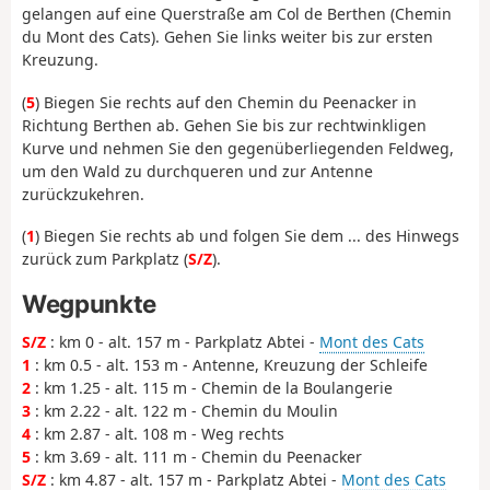
gelangen auf eine Querstraße am Col de Berthen (Chemin
du Mont des Cats). Gehen Sie links weiter bis zur ersten
Kreuzung.
(
5
) Biegen Sie rechts auf den Chemin du Peenacker in
Richtung Berthen ab. Gehen Sie bis zur rechtwinkligen
Kurve und nehmen Sie den gegenüberliegenden Feldweg,
um den Wald zu durchqueren und zur Antenne
zurückzukehren.
(
1
) Biegen Sie rechts ab und folgen Sie dem ... des Hinwegs
zurück zum Parkplatz (
S/Z
).
Wegpunkte
S/Z
: km 0 - alt. 157 m - Parkplatz Abtei -
Mont des Cats
1
: km 0.5 - alt. 153 m - Antenne, Kreuzung der Schleife
2
: km 1.25 - alt. 115 m - Chemin de la Boulangerie
3
: km 2.22 - alt. 122 m - Chemin du Moulin
4
: km 2.87 - alt. 108 m - Weg rechts
5
: km 3.69 - alt. 111 m - Chemin du Peenacker
S/Z
: km 4.87 - alt. 157 m - Parkplatz Abtei -
Mont des Cats