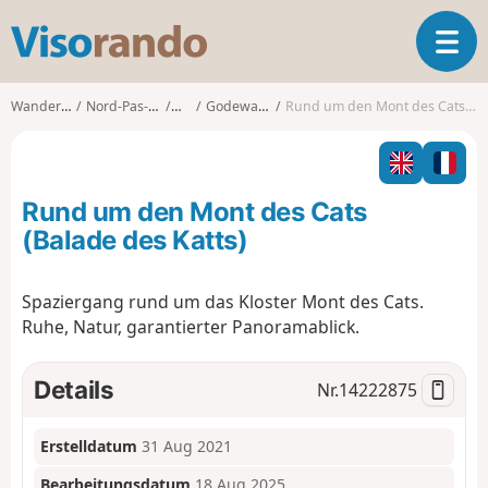
V
T
i
o
s
g
o
Wanderungen
Nord-Pas-de-Calais
Nord
Godewaersvelde
Rund um den Mont des Cats (Balade des Katts)
g
r
l
a
e
n
n
d
Rund um den Mont des Cats
a
o
v
(Balade des Katts)
i
g
Spaziergang rund um das Kloster Mont des Cats.
a
Ruhe, Natur, garantierter Panoramablick.
t
i
o
Details
Nr.
14222875
n
Erstelldatum
31 Aug 2021
Bearbeitungsdatum
18 Aug 2025