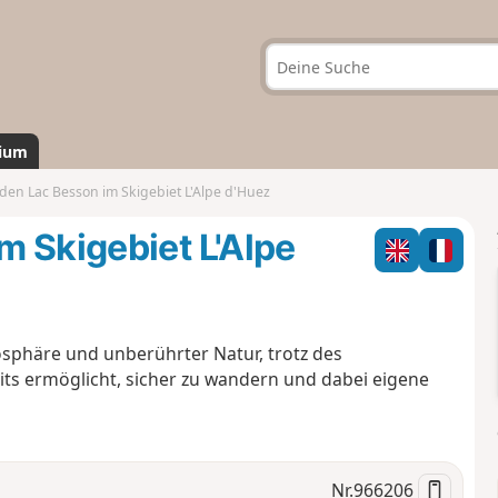
ium
en Lac Besson im Skigebiet L'Alpe d'Huez
 Skigebiet L'Alpe
häre und unberührter Natur, trotz des
its ermöglicht, sicher zu wandern und dabei eigene
Nr.
966206