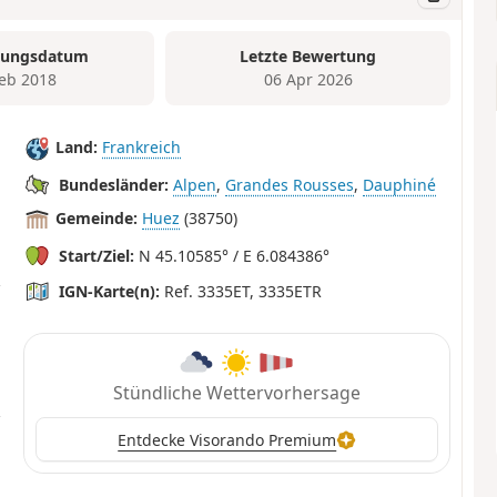
tungsdatum
Letzte Bewertung
Feb 2018
06 Apr 2026
Land:
Frankreich
Bundesländer:
Alpen
,
Grandes Rousses
,
Dauphiné
Gemeinde:
Huez
(38750)
Start/Ziel:
N 45.10585° / E 6.084386°
IGN-Karte(n):
Ref. 3335ET, 3335ETR
Stündliche Wettervorhersage
Entdecke Visorando Premium