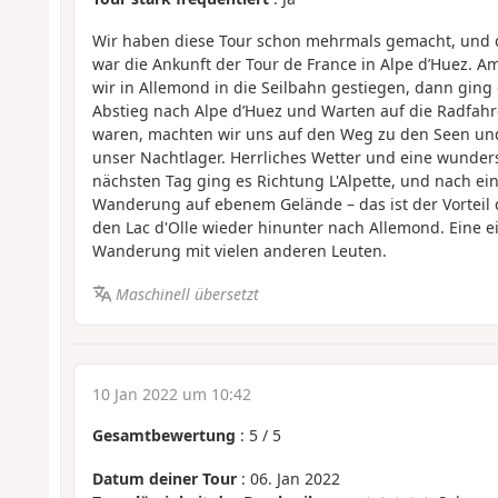
Wir haben diese Tour schon mehrmals gemacht, und d
war die Ankunft der Tour de France in Alpe d’Huez. Am
wir in Allemond in die Seilbahn gestiegen, dann ging 
Abstieg nach Alpe d’Huez und Warten auf die Radfah
waren, machten wir uns auf den Weg zu den Seen und
unser Nachtlager. Herrliches Wetter und eine wunder
nächsten Tag ging es Richtung L'Alpette, und nach 
Wanderung auf ebenem Gelände – das ist der Vorteil d
den Lac d'Olle wieder hinunter nach Allemond. Eine e
Wanderung mit vielen anderen Leuten.
Maschinell übersetzt
10 Jan 2022 um 10:42
Gesamtbewertung
:
5
/
5
Datum deiner Tour
: 06. Jan 2022