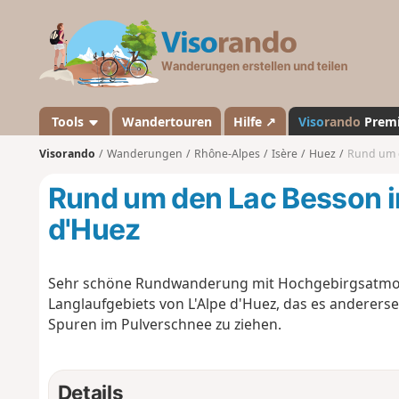
V
i
s
o
r
a
Tools
Wandertouren
Hilfe ↗
Viso
rando
Prem
n
Visorando
Wanderungen
Rhône-Alpes
Isère
Huez
Rund um d
d
o
Rund um den Lac Besson im
d'Huez
Sehr schöne Rundwanderung mit Hochgebirgsatmosp
Langlaufgebiets von L'Alpe d'Huez, das es andererse
Spuren im Pulverschnee zu ziehen.
Details