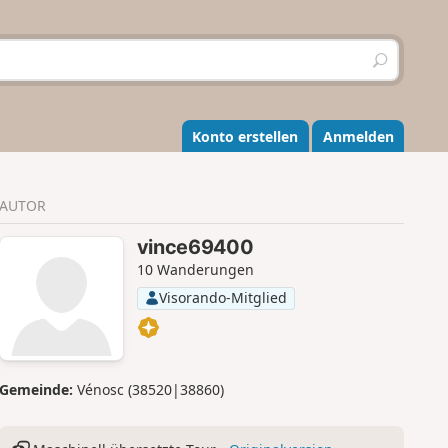
S
u
c
h
e
Konto erstellen
Anmelden
n
AUTOR
vince69400
10 Wanderungen
Visorando-Mitglied
Gemeinde:
Vénosc (38520|38860)