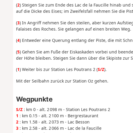
(
2
) Steigen Sie zum Ende des Lac de la Faucille hinab und 
auf die Dicke des Eises; im Zweifelsfall nehmen Sie die Pi
(
3
) In Angriff nehmen Sie den steilen, aber kurzen Aufsti
Falaises des Roches. Sie gelangen auf einen breiten Weg.
(
4
) Entweder eine Querung entlang der Piste, die mit Sc
(
5
) Gehen Sie am Fuße der Eiskaskaden vorbei und beende
der Höhe bleiben. Steigen Sie dann über die Skipiste zur S
(
1
) Weiter bis zur Station Les Poutrans 2 (
S/Z
).
Mit der Seilbahn zurück zur Station Oz gehen.
Wegpunkte
S/Z
: km 0 - alt. 2 098 m - Station Les Poutrans 2
1
: km 0.15 - alt. 2 100 m - Bergrestaurant
2
: km 1.58 - alt. 2 073 m - Lac Besson
3
: km 2.58 - alt. 2 066 m - Lac de la Faucille