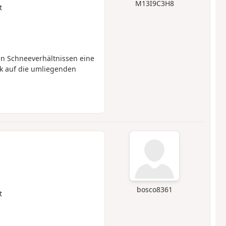
M13I9C3H8
t
n Schneeverhältnissen eine
ck auf die umliegenden
bosco8361
t