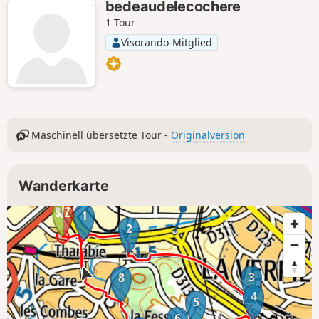
bedeaudelecochere
1 Tour
Visorando-Mitglied
Maschinell übersetzte Tour -
Originalversion
Wanderkarte
1
2
3
8
4
5
6