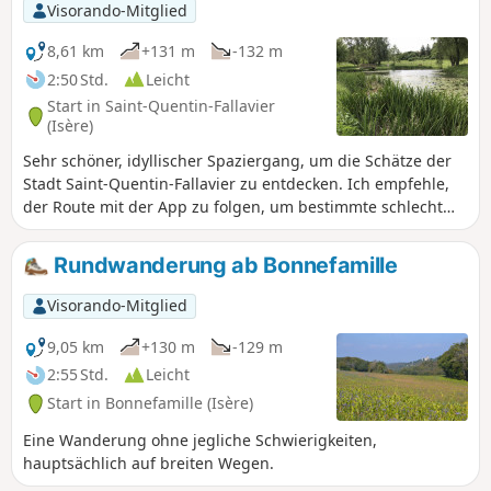
Visorando-Mitglied
8,61 km
+131 m
-132 m
2:50 Std.
Leicht
Start in Saint-Quentin-Fallavier
(Isère)
Sehr schöner, idyllischer Spaziergang, um die Schätze der
Stadt Saint-Quentin-Fallavier zu entdecken. Ich empfehle,
der Route mit der App zu folgen, um bestimmte schlecht
ausgeschilderte Wege nicht zu verpassen.
Rundwanderung ab Bonnefamille
Visorando-Mitglied
9,05 km
+130 m
-129 m
2:55 Std.
Leicht
Start in Bonnefamille (Isère)
Eine Wanderung ohne jegliche Schwierigkeiten,
hauptsächlich auf breiten Wegen.