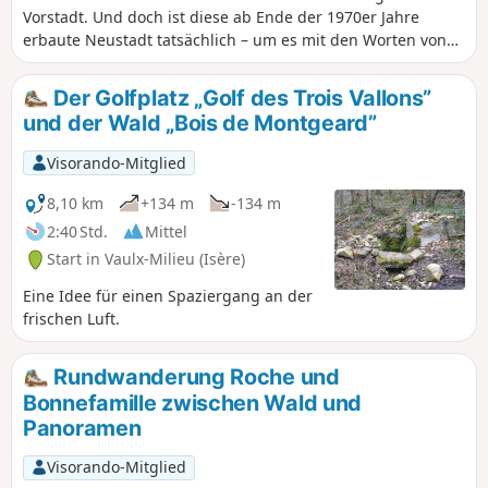
Vorstadt. Und doch ist diese ab Ende der 1970er Jahre
erbaute Neustadt tatsächlich – um es mit den Worten von
Alphonse Allais zu sagen – eine Stadt auf dem Land! Teiche,
Wälder, Wanderwege, Haine, Rad- und Wanderwege:
Der Golfplatz „Golf des Trois Vallons”
Entdecken Sie, wie die Stadtentwicklung im Einklang mit
und der Wald „Bois de Montgeard”
der Natur erfolgte.
Visorando-Mitglied
8,10 km
+134 m
-134 m
2:40 Std.
Mittel
Start in Vaulx-Milieu (Isère)
Eine Idee für einen Spaziergang an der
frischen Luft.
Rundwanderung Roche und
Bonnefamille zwischen Wald und
Panoramen
Visorando-Mitglied