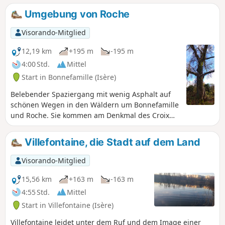
Umgebung von Roche
Visorando-Mitglied
12,19 km
+195 m
-195 m
4:00 Std.
Mittel
Start in Bonnefamille (Isère)
Belebender Spaziergang mit wenig Asphalt auf
schönen Wegen in den Wäldern um Bonnefamille
und Roche. Sie kommen am Denkmal des Croix
Châtain vorbei und schlängeln sich nach der
Durchquerung von Roche durch den Wald, wo Sie
Villefontaine, die Stadt auf dem Land
die Steine mit Schalensteinen von Roche
entdecken können.
Visorando-Mitglied
15,56 km
+163 m
-163 m
4:55 Std.
Mittel
Start in Villefontaine (Isère)
Villefontaine leidet unter dem Ruf und dem Image einer