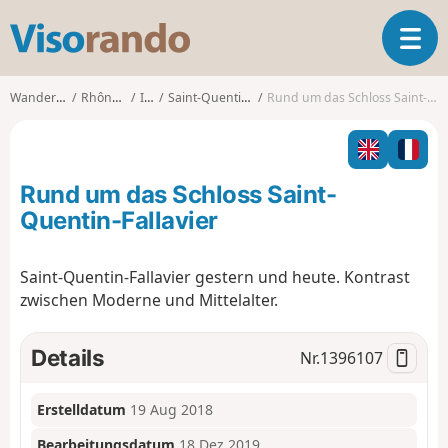
V
T
i
o
s
g
o
Wanderungen
Rhône-Alpes
Isère
Saint-Quentin-Fallavier
Rund um das Schloss Saint-Quentin-Fallavier
g
r
l
a
e
n
n
d
Rund um das Schloss Saint-
a
o
v
Quentin-Fallavier
i
g
Saint-Quentin-Fallavier gestern und heute. Kontrast
a
zwischen Moderne und Mittelalter.
t
i
o
Details
Nr.
1396107
n
Erstelldatum
19 Aug 2018
Bearbeitungsdatum
18 Dez 2019