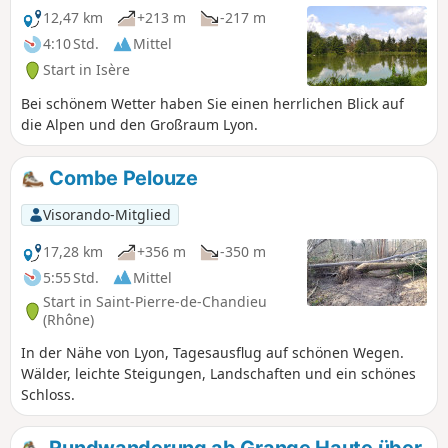
12,47 km
+213 m
-217 m
4:10 Std.
Mittel
Start in Isère
Bei schönem Wetter haben Sie einen herrlichen Blick auf
die Alpen und den Großraum Lyon.
Combe Pelouze
Visorando-Mitglied
17,28 km
+356 m
-350 m
5:55 Std.
Mittel
Start in Saint-Pierre-de-Chandieu
(Rhône)
In der Nähe von Lyon, Tagesausflug auf schönen Wegen.
Wälder, leichte Steigungen, Landschaften und ein schönes
Schloss.
Rundwanderung ab Grange Haute über