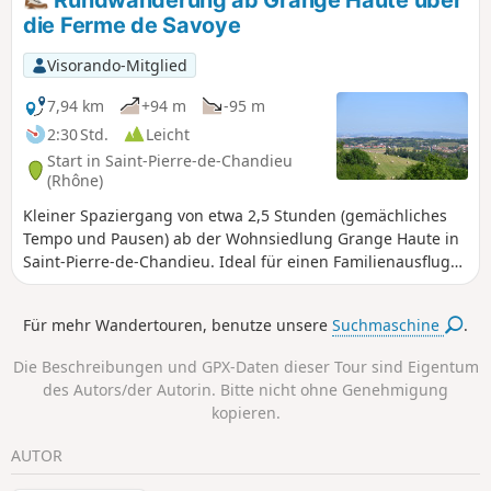
die Ferme de Savoye
Visorando-Mitglied
7,94 km
+94 m
-95 m
2:30 Std.
Leicht
Start in Saint-Pierre-de-Chandieu
(Rhône)
Kleiner Spaziergang von etwa 2,5 Stunden (gemächliches
Tempo und Pausen) ab der Wohnsiedlung Grange Haute in
Saint-Pierre-de-Chandieu. Ideal für einen Familienausflug
mit schönen Aussichtspunkten und vielen Tieren, die man
beobachten kann (Esel, Pferde, Schafe, Hirsche).
Für mehr Wandertouren, benutze unsere
Suchmaschine
.
Die Beschreibungen und GPX-Daten dieser Tour sind Eigentum
des Autors/der Autorin. Bitte nicht ohne Genehmigung
kopieren.
AUTOR