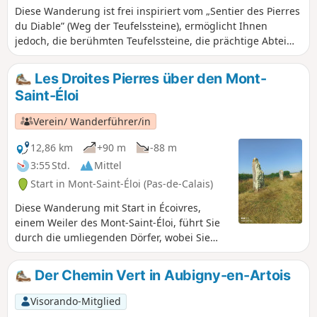
Diese Wanderung ist frei inspiriert vom „Sentier des Pierres
du Diable” (Weg der Teufelssteine), ermöglicht Ihnen
jedoch, die berühmten Teufelssteine, die prächtige Abtei
von Mont-Éloi, den Soldatenfriedhof von Écoivres, die
Kirchen von Écoivres, Acq und Mont Saint-Éloi sowie die
Les Droites Pierres über den Mont-
Mühle von Acq zu entdecken.
Saint-Éloi
Verein/ Wanderführer/in
12,86 km
+90 m
-88 m
3:55 Std.
Mittel
Start in Mont-Saint-Éloi (Pas-de-Calais)
Diese Wanderung mit Start in Écoivres,
einem Weiler des Mont-Saint-Éloi, führt Sie
durch die umliegenden Dörfer, wobei Sie
nicht vergessen sollten, die Droites Pierres
(geraden Steine) oder Pierres du Diable
Der Chemin Vert in Aubigny-en-Artois
(Teufelssteine) zu besichtigen und einen
kleinen Aufstieg zur ehemaligen Abtei zu
Visorando-Mitglied
unternehmen.