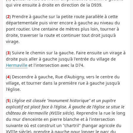
qui vire ensuite à droite en direction de la D939.
(
2
) Prendre à gauche sur la petite route parallèle à cette
départementale puis virer encore à gauche au niveau du
pont routier. Une centaine de mètres plus loin, tourner à
droite, traverser la route et continuer tout droit jusqu'à
virage.
(
3
) Suivre le chemin sur la gauche. Faire ensuite un virage à
droite puis aller à gauche jusqu'à l'entrée du village de
Hermaville
et l'intersection avec la D74.
(
4
) Descendre à gauche, Rue d'Aubigny, vers le centre du
village, et tourner dans la première rue à gauche jusqu'à
l'église.
(
5
)
L'église est classée "monument historique" et un pupitre
explicatif est placé face à l'église. À gauche de l'église se situe le
château de Hermaville (XVIIIe siècle)
. Reprendre la rue le long
du mur d'enceinte en pierre blanche et à l'intersection
suivante où est construit un "chartril" (hangar agricole du
XVIIIe siècle), prendre à gauche pour longer le parc du