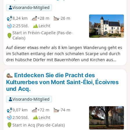
Visorando-Mitglied
8,24 km
+28 m
-26 m
2:25 Std.
Leicht
Start in Frévin-Capelle (Pas-de-
Calais)
Auf dieser etwas mehr als 8 km langen Wanderung geht es
im Schatten entlang der noch schmalen Scarpe und durch
drei hübsche Dörfer mit Bauernhöfen und Kirchen aus
weißem Stein. Gegenüber dem Rathaus von Frévin-Capelle
befindet sich auch ein Estaminet, das täglich außer
Entdecken Sie die Pracht des
dienstags mittags geöffnet ist: La Belle Époque.
Kulturerbes von Mont Saint-Éloi, Écoivres
und Acq.
Visorando-Mitglied
9,07 km
+72 m
-74 m
2:50 Std.
Leicht
Start in Acq (Pas-de-Calais)