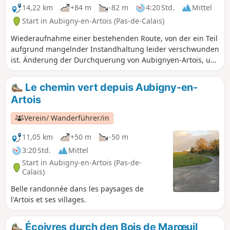
14,22 km
+84 m
-82 m
4:20 Std.
Mittel
Start in Aubigny-en-Artois (Pas-de-Calais)
Wiederaufnahme einer bestehenden Route, von der ein Teil
aufgrund mangelnder Instandhaltung leider verschwunden
ist. Änderung der Durchquerung von Aubignyen-Artois, um
die weniger begehenen alten Straßen zu nutzen, und
Hinzufügen eines Hin- und Rückwegs nach Villers-Châtel,
Le chemin vert depuis Aubigny-en-
um dort die Kirche und das Schloss zu bewundern.Die Tour
Artois
wird entgegen der Markierung zurückgelegt, sodass man
mit dem städtischeren Teil beginnen kann.Siehe praktische
Verein/ Wanderführer/in
Informationen
11,05 km
+50 m
-50 m
3:20 Std.
Mittel
Start in Aubigny-en-Artois (Pas-de-
Calais)
Belle randonnée dans les paysages de
l'Artois et ses villages.
Écoivres durch den Bois de Marœuil