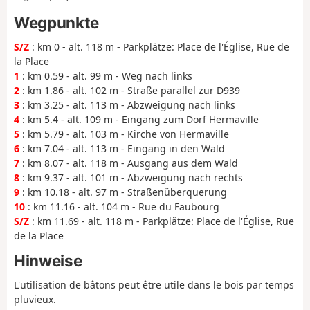
Wegpunkte
S/Z
: km 0 - alt. 118 m - Parkplätze: Place de l'Église, Rue de
la Place
1
: km 0.59 - alt. 99 m - Weg nach links
2
: km 1.86 - alt. 102 m - Straße parallel zur D939
3
: km 3.25 - alt. 113 m - Abzweigung nach links
4
: km 5.4 - alt. 109 m - Eingang zum Dorf Hermaville
5
: km 5.79 - alt. 103 m - Kirche von Hermaville
6
: km 7.04 - alt. 113 m - Eingang in den Wald
7
: km 8.07 - alt. 118 m - Ausgang aus dem Wald
8
: km 9.37 - alt. 101 m - Abzweigung nach rechts
9
: km 10.18 - alt. 97 m - Straßenüberquerung
10
: km 11.16 - alt. 104 m - Rue du Faubourg
S/Z
: km 11.69 - alt. 118 m - Parkplätze: Place de l'Église, Rue
de la Place
Hinweise
L'utilisation de bâtons peut être utile dans le bois par temps
pluvieux.