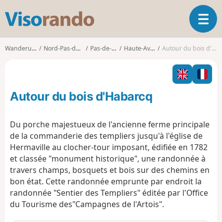
V
T
i
o
s
g
o
Wanderungen
Nord-Pas-de-Calais
Pas-de-Calais
Haute-Avesnes
Autour du bois d'Habarcq
g
r
l
a
e
n
n
d
Autour du bois d'Habarcq
a
o
v
i
Du porche majestueux de l'ancienne ferme principale
g
de la commanderie des templiers jusqu'à l'église de
a
Hermaville au clocher-tour imposant, édifiée en 1782
t
et classée "monument historique", une randonnée à
i
o
travers champs, bosquets et bois sur des chemins en
n
bon état. Cette randonnée emprunte par endroit la
randonnée "Sentier des Templiers" éditée par l'Office
du Tourisme des"Campagnes de l'Artois".