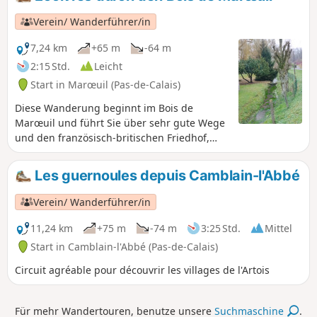
Verein/ Wanderführer/in
7,24 km
+65 m
-64 m
2:15 Std.
Leicht
Start in Marœuil (Pas-de-Calais)
Diese Wanderung beginnt im Bois de
Marœuil und führt Sie über sehr gute Wege
und den französisch-britischen Friedhof,
den Sie durchqueren, zum Weiler Bray et
Écoivres. Der Rückweg führt durch den Bois
Les guernoules depuis Camblain-l'Abbé
de Marœuil.
Verein/ Wanderführer/in
11,24 km
+75 m
-74 m
3:25 Std.
Mittel
Start in Camblain-l'Abbé (Pas-de-Calais)
Circuit agréable pour découvrir les villages de l'Artois
Für mehr Wandertouren, benutze unsere
Suchmaschine
.