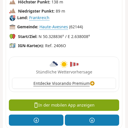
Höchster Punkt:
138 m
Niedrigster Punkt:
89 m
Land:
Frankreich
Gemeinde:
Haute-Avesnes
(62144)
Start/Ziel:
N 50.328836° / E 2.638008°
IGN-Karte(n):
Ref. 2406O
Stündliche Wettervorhersage
Entdecke Visorando Premium
In der mobilen App anzeigen