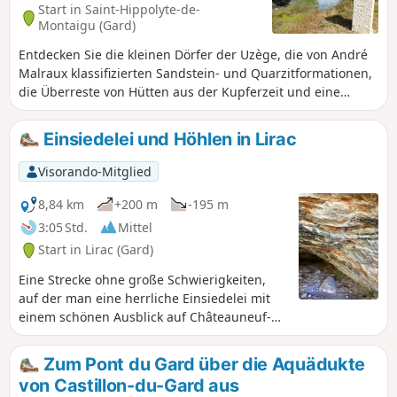
Start in Saint-Hippolyte-de-
Montaigu (Gard)
Entdecken Sie die kleinen Dörfer der Uzège, die von André
Malraux klassifizierten Sandstein- und Quarzitformationen,
die Überreste von Hütten aus der Kupferzeit und eine
schöne, gut restaurierte romanische Kapelle.
Einsiedelei und Höhlen in Lirac
Visorando-Mitglied
8,84 km
+200 m
-195 m
3:05 Std.
Mittel
Start in Lirac (Gard)
Eine Strecke ohne große Schwierigkeiten,
auf der man eine herrliche Einsiedelei mit
einem schönen Ausblick auf Châteauneuf-
du-Pape und den Ventoux entdecken kann.
Es ist auch möglich, zwei kleine Aufstiege zu
Zum Pont du Gard über die Aquädukte
bewältigen, um zwei wunderschöne Höhlen
von Castillon-du-Gard aus
zu erkunden und Informationen über die