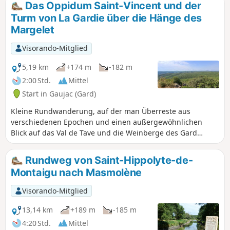
Das Oppidum Saint-Vincent und der
verkürzt.
Turm von La Gardie über die Hänge des
Margelet
Visorando-Mitglied
5,19 km
+174 m
-182 m
2:00 Std.
Mittel
Start in Gaujac (Gard)
Kleine Rundwanderung, auf der man Überreste aus
verschiedenen Epochen und einen außergewöhnlichen
Blick auf das Val de Tave und die Weinberge des Gard
entdecken kann. Antike und Mittelalter liegen hier
tatsächlich Seite an Seite und machen diesen Ort zu etwas
Rundweg von Saint-Hippolyte-de-
ganz Besonderem.
Montaigu nach Masmolène
Visorando-Mitglied
13,14 km
+189 m
-185 m
4:20 Std.
Mittel