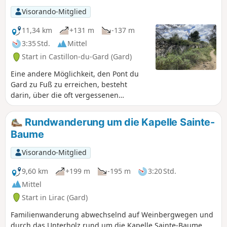
Vergangenheit der Region zu erhalten. Der
Visorando-Mitglied
Rückweg führt über einen Weg, der
teilweise die bekannten Weinberge von Lirac
11,34 km
+131 m
-137 m
überragt. Die „Montagne“, wie man sie hier
3:35 Std.
Mittel
nennt, bietet eine abwechslungsreiche
Start in Castillon-du-Gard (Gard)
Landschaft aus Heideland und Wäldern.
Eine andere Möglichkeit, den Pont du
Gard zu Fuß zu erreichen, besteht
darin, über die oft vergessenen
Aquädukte auf die Brücke zu steigen.
Sie wandern auf relativ ebenen Wegen
Rundwanderung um die Kapelle Sainte-
und entdecken unterwegs Ruinen. Sie
Baume
gelangen auf die Brücke Pont du Gard
und können kostenlos zur Brücke
Visorando-Mitglied
hinuntersteigen.Angesichts der Vielzahl
an Wegen ist es unerlässlich, sich per
9,60 km
+199 m
-195 m
3:20 Std.
GPS zu orientieren.
Mittel
Start in Lirac (Gard)
Familienwanderung abwechselnd auf Weinbergwegen und
durch das Unterholz rund um die Kapelle Sainte-Baume.