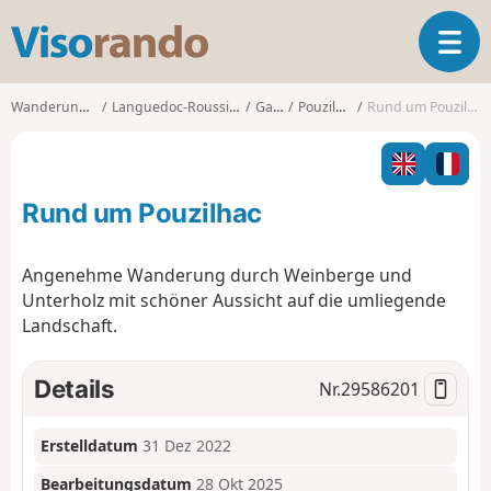
V
T
i
o
s
g
o
Wanderungen
Languedoc-Roussillon
Gard
Pouzilhac
Rund um Pouzilhac
g
r
l
a
e
n
n
d
Rund um Pouzilhac
a
o
v
i
Angenehme Wanderung durch Weinberge und
g
Unterholz mit schöner Aussicht auf die umliegende
a
Landschaft.
t
i
o
Details
Nr.
29586201
n
Erstelldatum
31 Dez 2022
Bearbeitungsdatum
28 Okt 2025