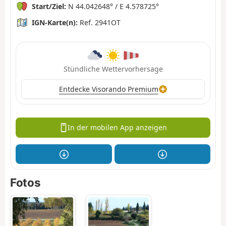
Start/Ziel:
N 44.042648° / E 4.578725°
IGN-Karte(n):
Ref. 2941OT
Stündliche Wettervorhersage
Entdecke Visorando Premium
In der mobilen App anzeigen
Fotos