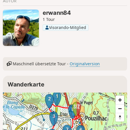
AUTOR
erwann84
1 Tour
Visorando-Mitglied
Maschinell übersetzte Tour -
Originalversion
Wanderkarte
1
2
8
3
7
6