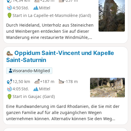
14,34 km
+256 m
-257 m
4:50 Std.
Mittel
Start in La Capelle-et-Masmolène (Gard)
Durch Heideland, Unterholz aus Steineichen
und Weinbergen entdecken Sie auf dieser
Wanderung eine restaurierte Windmühle,
galloromanische Überreste und eine
romanische Kapelle aus dem 11.
Oppidum Saint-Vincent und Kapelle
Jahrhundert mit teilweise
Saint-Saturnin
atemberaubendem 360°-Panorama...
Hinzufügung des Moderators am
Visorando-Mitglied
05.06.2021: Änderungen vor Ort seit
Veröffentlichung dieser Wanderung. Bitte
12,50 km
+187 m
-178 m
lesen Sie vor Ihrer Abreise unbedingt die
4:05 Std.
Mittel
Kommentare und Bewertungen unten.
Start in Gaujac (Gard)
Eine Rundwanderung im Gard Rhodanien, die Sie mit der
ganzen Familie auf für alle zugänglichen Wegen
unternehmen können. Alternativ können Sie den Weg
nehmen, der die Punkte (3) und (7) direkt verbindet,
wodurch sich die Länge der Rundwanderung auf 10 km