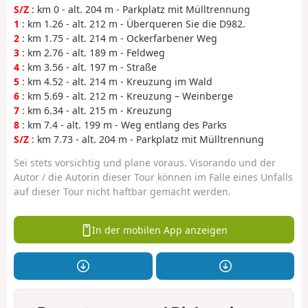
S/Z
: km 0 - alt. 204 m - Parkplatz mit Mülltrennung
1
: km 1.26 - alt. 212 m - Überqueren Sie die D982.
2
: km 1.75 - alt. 214 m - Ockerfarbener Weg
3
: km 2.76 - alt. 189 m - Feldweg
4
: km 3.56 - alt. 197 m - Straße
5
: km 4.52 - alt. 214 m - Kreuzung im Wald
6
: km 5.69 - alt. 212 m - Kreuzung – Weinberge
7
: km 6.34 - alt. 215 m - Kreuzung
8
: km 7.4 - alt. 199 m - Weg entlang des Parks
S/Z
: km 7.73 - alt. 204 m - Parkplatz mit Mülltrennung
Sei stets vorsichtig und plane voraus. Visorando und der
Autor / die Autorin dieser Tour können im Falle eines Unfalls
auf dieser Tour nicht haftbar gemacht werden.
In der mobilen App anzeigen