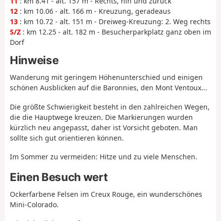
11
: km 8.41 - alt. 157 m - Rechts, hin und zurück
12
: km 10.06 - alt. 166 m - Kreuzung, geradeaus
13
: km 10.72 - alt. 151 m - Dreiweg-Kreuzung: 2. Weg rechts
S/Z
: km 12.25 - alt. 182 m - Besucherparkplatz ganz oben im
Dorf
Hinweise
Wanderung mit geringem Höhenunterschied und einigen
schönen Ausblicken auf die Baronnies, den Mont Ventoux...
Die größte Schwierigkeit besteht in den zahlreichen Wegen,
die die Hauptwege kreuzen. Die Markierungen wurden
kürzlich neu angepasst, daher ist Vorsicht geboten. Man
sollte sich gut orientieren können.
Im Sommer zu vermeiden: Hitze und zu viele Menschen.
Einen Besuch wert
Ockerfarbene Felsen im Creux Rouge, ein wunderschönes
Mini-Colorado.