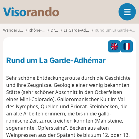
V
T
i
o
s
g
o
Wanderungen
Rhône-Alpes
Drôme
La Garde-Adhémar
Rund um La Garde-Adhémar
g
r
l
a
e
n
n
d
Rund um La Garde-Adhémar
a
o
v
i
Sehr schöne Entdeckungsroute durch die Geschichte
g
und ihre Zeugnisse. Geologie einer wenig bekannten
a
Stätte (sehr schöner Abschnitt in den Ockerfelsen
t
eines Mini-Colorado). Galloromanischer Kult im Val
i
o
des Nymphes, Quellen und Priorat. Steinbecken, die
n
an alte Arbeiten erinnern, die bis in die gallo-
römische Zeit zurückreichen könnten (Mahlsteine,
sogenannte „Opfersteine”, Becken aus alten
Weinpressen aus der Spätantike bis zum 12. oder 13.