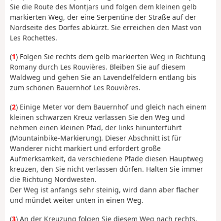
Sie die Route des Montjars und folgen dem kleinen gelb
markierten Weg, der eine Serpentine der Straße auf der
Nordseite des Dorfes abkürzt. Sie erreichen den Mast von
Les Rochettes.
(
1
) Folgen Sie rechts dem gelb markierten Weg in Richtung
Romany durch Les Rouvières. Bleiben Sie auf diesem
Waldweg und gehen Sie an Lavendelfeldern entlang bis
zum schönen Bauernhof Les Rouvières.
(
2
) Einige Meter vor dem Bauernhof und gleich nach einem
kleinen schwarzen Kreuz verlassen Sie den Weg und
nehmen einen kleinen Pfad, der links hinunterführt
(Mountainbike-Markierung). Dieser Abschnitt ist für
Wanderer nicht markiert und erfordert große
Aufmerksamkeit, da verschiedene Pfade diesen Hauptweg
kreuzen, den Sie nicht verlassen dürfen. Halten Sie immer
die Richtung Nordwesten.
Der Weg ist anfangs sehr steinig, wird dann aber flacher
und mündet weiter unten in einen Weg.
(
3
) An der Kreuzung folgen Sie diesem Weg nach rechts,