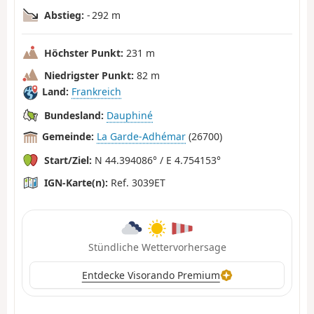
Abstieg:
- 292 m
Höchster Punkt:
231 m
Niedrigster Punkt:
82 m
Land:
Frankreich
Bundesland:
Dauphiné
Gemeinde:
La Garde-Adhémar
(26700)
Start/Ziel:
N 44.394086° / E 4.754153°
IGN-Karte(n):
Ref. 3039ET
Stündliche Wettervorhersage
Entdecke Visorando Premium