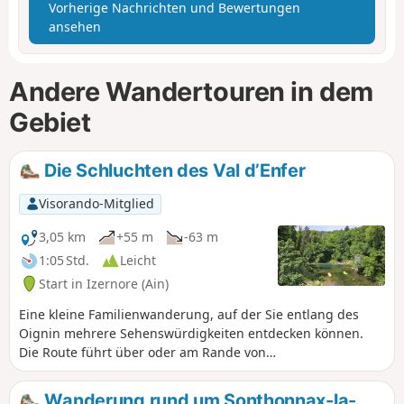
Vorherige Nachrichten und Bewertungen
ansehen
Andere Wandertouren in dem
Gebiet
Die Schluchten des Val d’Enfer
Visorando-Mitglied
3,05 km
+55 m
-63 m
1:05 Std.
Leicht
Start in Izernore (Ain)
Eine kleine Familienwanderung, auf der Sie entlang des
Oignin mehrere Sehenswürdigkeiten entdecken können.
Die Route führt über oder am Rande von
Stromerzeugungsanlagen entlang, die von EDF betrieben
werden. Sie ist Teil des Wanderwegs „Tour de l’Oignin“.
Wanderung rund um Sonthonnax-la-