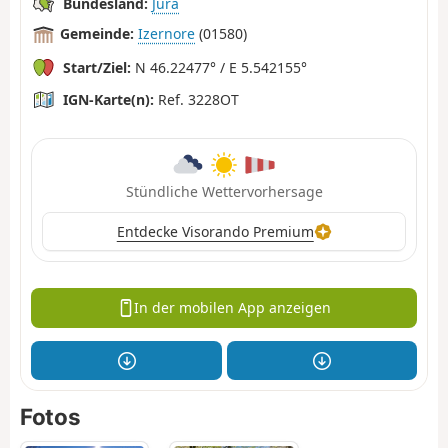
Bundesland:
Jura
Gemeinde:
Izernore
(01580)
Start/Ziel:
N 46.22477° / E 5.542155°
IGN-Karte(n):
Ref. 3228OT
Stündliche Wettervorhersage
Entdecke Visorando Premium
In der mobilen App anzeigen
Fotos