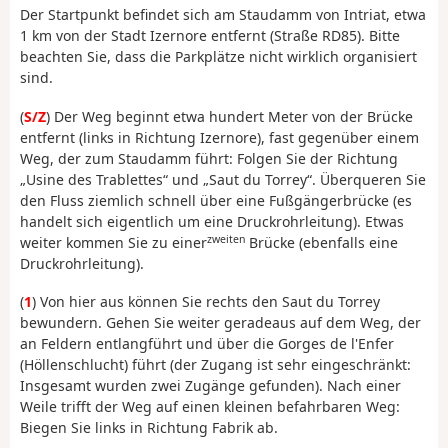
Der Startpunkt befindet sich am Staudamm von Intriat, etwa
1 km von der Stadt Izernore entfernt (Straße RD85). Bitte
beachten Sie, dass die Parkplätze nicht wirklich organisiert
sind.
(
S/Z
) Der Weg beginnt etwa hundert Meter von der Brücke
entfernt (links in Richtung Izernore), fast gegenüber einem
Weg, der zum Staudamm führt: Folgen Sie der Richtung
„Usine des Trablettes“ und „Saut du Torrey“. Überqueren Sie
den Fluss ziemlich schnell über eine Fußgängerbrücke (es
handelt sich eigentlich um eine Druckrohrleitung). Etwas
zweiten
weiter kommen Sie zu einer
Brücke (ebenfalls eine
Druckrohrleitung).
(
1
) Von hier aus können Sie rechts den Saut du Torrey
bewundern. Gehen Sie weiter geradeaus auf dem Weg, der
an Feldern entlangführt und über die Gorges de l'Enfer
(Höllenschlucht) führt (der Zugang ist sehr eingeschränkt:
Insgesamt wurden zwei Zugänge gefunden). Nach einer
Weile trifft der Weg auf einen kleinen befahrbaren Weg:
Biegen Sie links in Richtung Fabrik ab.