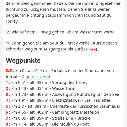
dem Hinweg genommen haben, die Sie nun in umgekehrter
Richtung zurückgehen müssen: Gehen Sie links weiter
bergauf in Richtung Staudamm von Intriat und Saut du
Torrey.
(
2
) Wie auf dem Hinweg gehen Sie am Wasserturm vorbei.
(
1
) Dann gehen Sie am Saut du Torrey vorbei. Kurz danach
kehrt der Weg zum Ausgangspunkt zurück (
S/Z
).
Wegpunkte
S/Z
: km 0 - alt. 444 m - Parkplätze an der Staumauer von
Intriat -
Oignin (rivière)
1
: km 0.51 - alt. 433 m - Sprung des Torrey
2
: km 1.43 - alt. 434 m - Wasserturm
3
: km 1.73 - alt. 409 m - Abzweigung Rundweg um den See
4
: km 1.91 - alt. 390 m - Elektrizitätswerk Les Trablettes
5
: km 2.8 - alt. 381 m - Überreste der russischen Staumauer
6
: km 4.56 - alt. 402 m - Campingplatz Matafelon
7
: km 6.05 - alt. 394 m - Straße D18 – Brücke
8
: km 7.14 - alt. 383 m - Die Moulin du Pont