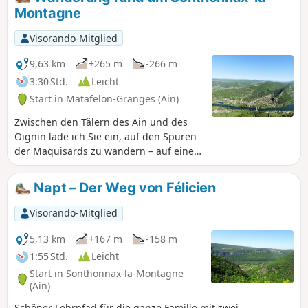
Montagne
Visorando-Mitglied
9,63 km
+265 m
-266 m
3:30 Std.
Leicht
Start in Matafelon-Granges (Ain)
Zwischen den Tälern des Ain und des
Oignin lade ich Sie ein, auf den Spuren
der Maquisards zu wandern – auf einer
einfachen Route, die Sie nacheinander
zum Plateau von Chougeat und dann
Napt – Der Weg von Félicien
zum Plateau von Sonthonnax-la-
Montagne führt .
Visorando-Mitglied
5,13 km
+167 m
-158 m
1:55 Std.
Leicht
Start in Sonthonnax-la-Montagne
(Ain)
Schöner Lehrpfad für die ganze Familie mit zwei