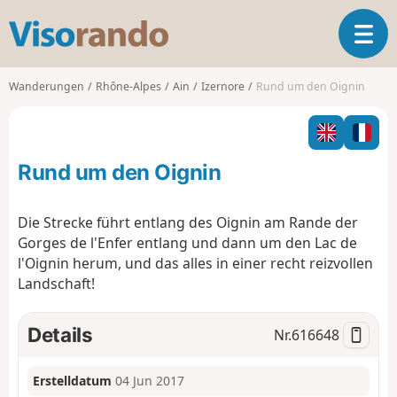
V
T
i
o
s
g
o
Wanderungen
Rhône-Alpes
Ain
Izernore
Rund um den Oignin
g
r
l
a
e
n
n
d
Rund um den Oignin
a
o
v
i
Die Strecke führt entlang des Oignin am Rande der
g
Gorges de l'Enfer entlang und dann um den Lac de
a
l'Oignin herum, und das alles in einer recht reizvollen
t
Landschaft!
i
o
n
Details
Nr.
616648
Erstelldatum
04 Jun 2017