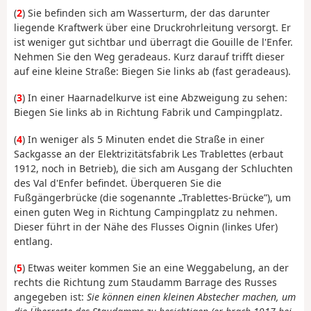
(
2
) Sie befinden sich am Wasserturm, der das darunter
liegende Kraftwerk über eine Druckrohrleitung versorgt. Er
ist weniger gut sichtbar und überragt die Gouille de l'Enfer.
Nehmen Sie den Weg geradeaus. Kurz darauf trifft dieser
auf eine kleine Straße: Biegen Sie links ab (fast geradeaus).
(
3
) In einer Haarnadelkurve ist eine Abzweigung zu sehen:
Biegen Sie links ab in Richtung Fabrik und Campingplatz.
(
4
) In weniger als 5 Minuten endet die Straße in einer
Sackgasse an der Elektrizitätsfabrik Les Trablettes (erbaut
1912, noch in Betrieb), die sich am Ausgang der Schluchten
des Val d'Enfer befindet. Überqueren Sie die
Fußgängerbrücke (die sogenannte „Trablettes-Brücke”), um
einen guten Weg in Richtung Campingplatz zu nehmen.
Dieser führt in der Nähe des Flusses Oignin (linkes Ufer)
entlang.
(
5
) Etwas weiter kommen Sie an eine Weggabelung, an der
rechts die Richtung zum Staudamm Barrage des Russes
angegeben ist:
Sie können einen kleinen Abstecher machen, um