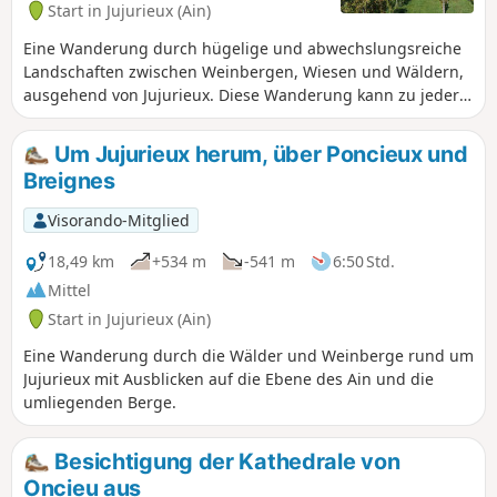
Start in Jujurieux (Ain)
Eine Wanderung durch hügelige und abwechslungsreiche
Landschaften zwischen Weinbergen, Wiesen und Wäldern,
ausgehend von Jujurieux. Diese Wanderung kann zu jeder
Jahreszeit unternommen werden, ist jedoch ideal im Herbst,
wenn man die von den Weinlesern zurückgelassenen
Um Jujurieux herum, über Poncieux und
Trauben naschen oder ein paar wilde Kastanien sammeln
Breignes
kann.
Visorando-Mitglied
18,49 km
+534 m
-541 m
6:50 Std.
Mittel
Start in Jujurieux (Ain)
Eine Wanderung durch die Wälder und Weinberge rund um
Jujurieux mit Ausblicken auf die Ebene des Ain und die
umliegenden Berge.
Besichtigung der Kathedrale von
Oncieu aus