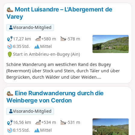
und die Ebene von Ambérieu. Natürlich haben Sie die
Mont Luisandre – L'Abergement de
Möglichkeit, am Ende der Wanderung das Schloss Allymes
Varey
zu besichtigen.
Visorando-Mitglied
17,27 km
+580 m
-578 m
6:35 Std.
Mittel
Start in Ambérieu-en-Bugey (Ain)
Schöne Wanderung am westlichen Rand des Bugey
(Revermont) über Stock und Stein, durch Täler und über
Bergrücken, durch Wälder und über Weiden.
Aussichtspunkt und Panorama vom Mont Luisandre, weitere
unterwegs.
Eine Rundwanderung durch die
Weinberge von Cerdon
Visorando-Mitglied
16,56 km
+534 m
-531 m
6:15 Std.
Mittel