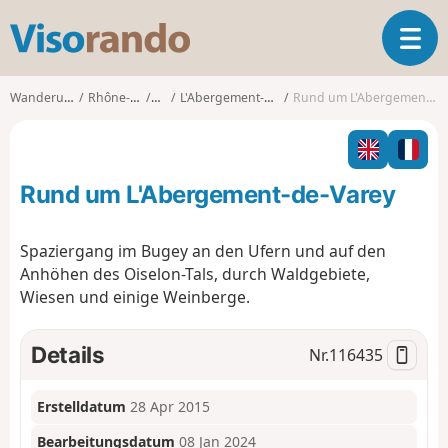
V
T
i
o
s
g
o
Wanderungen
Rhône-Alpes
Ain
L'Abergement-de-Varey
Rund um L'Abergement-de-Varey
g
r
l
a
e
n
n
d
Rund um L'Abergement-de-Varey
a
o
v
i
Spaziergang im Bugey an den Ufern und auf den
g
Anhöhen des Oiselon-Tals, durch Waldgebiete,
a
Wiesen und einige Weinberge.
t
i
o
Details
Nr.
116435
n
Erstelldatum
28 Apr 2015
Bearbeitungsdatum
08 Jan 2024