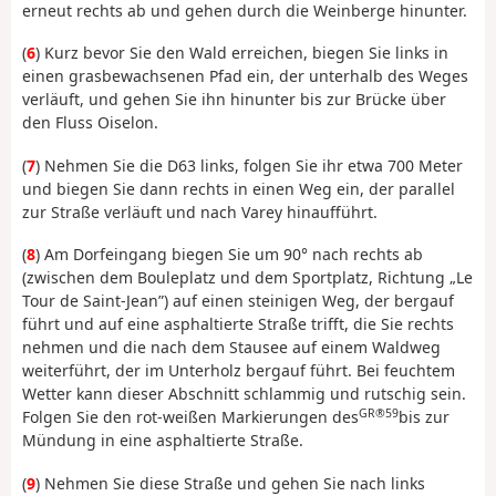
erneut rechts ab und gehen durch die Weinberge hinunter.
(
6
) Kurz bevor Sie den Wald erreichen, biegen Sie links in
einen grasbewachsenen Pfad ein, der unterhalb des Weges
verläuft, und gehen Sie ihn hinunter bis zur Brücke über
den Fluss Oiselon.
(
7
) Nehmen Sie die D63 links, folgen Sie ihr etwa 700 Meter
und biegen Sie dann rechts in einen Weg ein, der parallel
zur Straße verläuft und nach Varey hinaufführt.
(
8
) Am Dorfeingang biegen Sie um 90° nach rechts ab
(zwischen dem Bouleplatz und dem Sportplatz, Richtung „Le
Tour de Saint-Jean”) auf einen steinigen Weg, der bergauf
führt und auf eine asphaltierte Straße trifft, die Sie rechts
nehmen und die nach dem Stausee auf einem Waldweg
weiterführt, der im Unterholz bergauf führt. Bei feuchtem
Wetter kann dieser Abschnitt schlammig und rutschig sein.
GR®59
Folgen Sie den rot-weißen Markierungen des
bis zur
Mündung in eine asphaltierte Straße.
(
9
) Nehmen Sie diese Straße und gehen Sie nach links