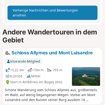
Vorherige Nachrichten und Bewertungen
ansehen
Andere Wandertouren in dem
Gebiet
Schloss Allymes und Mont Luisandre
Visorando-Mitglied
15,22 km
+704 m
-703 m
6:20 Std.
Mittel
Start in Ambérieu-en-Bugey (Ain)
Schöne Wanderung vom Schloss Allymes aus, größtenteils
im Wald, auf wenig begangenen Wegen. Vorbei am Mont
Luisandre und den Ruinen seiner Burg ausdem 14.
Jahrhundert. Sehr schöne Aussicht auf das Schloss Allymes