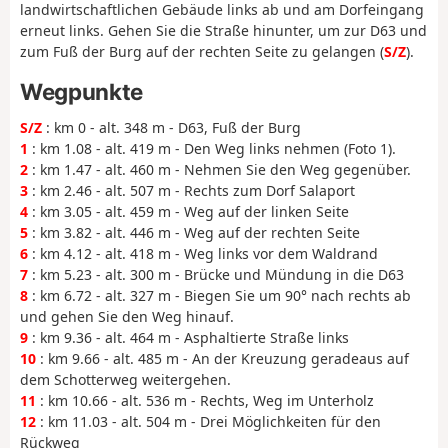
landwirtschaftlichen Gebäude links ab und am Dorfeingang
erneut links. Gehen Sie die Straße hinunter, um zur D63 und
zum Fuß der Burg auf der rechten Seite zu gelangen (
S/Z
).
Wegpunkte
S/Z
: km 0 - alt. 348 m - D63, Fuß der Burg
1
: km 1.08 - alt. 419 m - Den Weg links nehmen (Foto 1).
2
: km 1.47 - alt. 460 m - Nehmen Sie den Weg gegenüber.
3
: km 2.46 - alt. 507 m - Rechts zum Dorf Salaport
4
: km 3.05 - alt. 459 m - Weg auf der linken Seite
5
: km 3.82 - alt. 446 m - Weg auf der rechten Seite
6
: km 4.12 - alt. 418 m - Weg links vor dem Waldrand
7
: km 5.23 - alt. 300 m - Brücke und Mündung in die D63
8
: km 6.72 - alt. 327 m - Biegen Sie um 90° nach rechts ab
und gehen Sie den Weg hinauf.
9
: km 9.36 - alt. 464 m - Asphaltierte Straße links
10
: km 9.66 - alt. 485 m - An der Kreuzung geradeaus auf
dem Schotterweg weitergehen.
11
: km 10.66 - alt. 536 m - Rechts, Weg im Unterholz
12
: km 11.03 - alt. 504 m - Drei Möglichkeiten für den
Rückweg