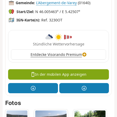
Gemeinde:
L'Abergement-de-Varey
(01640)
Start/Ziel:
N 46.005463° / E 5.42507°
IGN-Karte(n):
Ref. 3230OT
Stündliche Wettervorhersage
Entdecke Visorando Premium
In der mobilen App anzeigen
Fotos