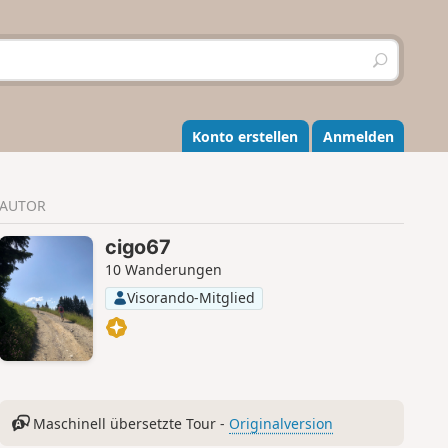
S
u
c
h
e
Konto erstellen
Anmelden
n
AUTOR
cigo67
10 Wanderungen
Visorando-Mitglied
Maschinell übersetzte Tour -
Originalversion