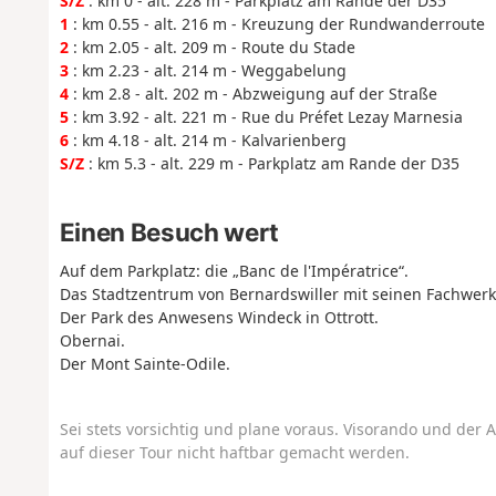
S/Z
: km 0 - alt. 228 m - Parkplatz am Rande der D35
1
: km 0.55 - alt. 216 m - Kreuzung der Rundwanderroute
2
: km 2.05 - alt. 209 m - Route du Stade
3
: km 2.23 - alt. 214 m - Weggabelung
4
: km 2.8 - alt. 202 m - Abzweigung auf der Straße
5
: km 3.92 - alt. 221 m - Rue du Préfet Lezay Marnesia
6
: km 4.18 - alt. 214 m - Kalvarienberg
S/Z
: km 5.3 - alt. 229 m - Parkplatz am Rande der D35
Einen Besuch wert
Auf dem Parkplatz: die „Banc de l'Impératrice“.
Das Stadtzentrum von Bernardswiller mit seinen Fachwerk
Der Park des Anwesens Windeck in Ottrott.
Obernai.
Der Mont Sainte-Odile.
Sei stets vorsichtig und plane voraus. Visorando und der A
auf dieser Tour nicht haftbar gemacht werden.