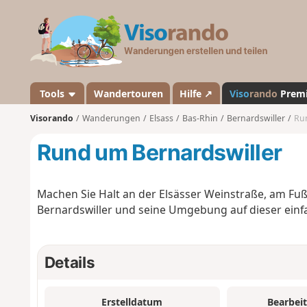
V
i
s
o
r
a
Tools
Wandertouren
Hilfe ↗
Viso
rando
Prem
n
Visorando
Wanderungen
Elsass
Bas-Rhin
Bernardswiller
Run
d
o
Rund um Bernardswiller
Machen Sie Halt an der Elsässer Weinstraße, am Fuß
Bernardswiller und seine Umgebung auf dieser einf
Details
Erstelldatum
Bearbei