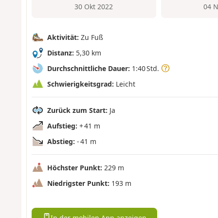
30 Okt 2022
04 N
Aktivität:
Zu Fuß
Distanz:
5,30 km
Durchschnittliche Dauer:
1:40 Std.
Schwierigkeitsgrad:
Leicht
Zurück zum Start:
Ja
Aufstieg:
+ 41 m
Abstieg:
- 41 m
Höchster Punkt:
229 m
Niedrigster Punkt:
193 m
In der mobilen App anzeigen