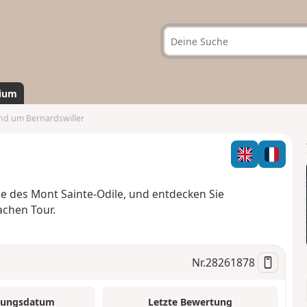
ium
d um Bernardswiller
e des Mont Sainte-Odile, und entdecken Sie
achen Tour.
Nr.
28261878
tungsdatum
Letzte Bewertung