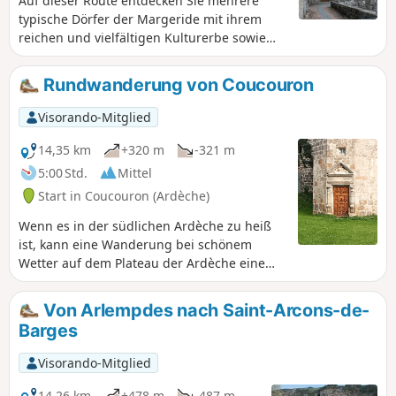
Auf dieser Route entdecken Sie mehrere
typische Dörfer der Margeride mit ihrem
reichen und vielfältigen Kulturerbe sowie
den wunderschönen Wald von Patus, wo Sie
die unberührte Natur genießen können.
Rundwanderung von Coucouron
Visorando-Mitglied
14,35 km
+320 m
-321 m
5:00 Std.
Mittel
Start in Coucouron (Ardèche)
Wenn es in der südlichen Ardèche zu heiß
ist, kann eine Wanderung bei schönem
Wetter auf dem Plateau der Ardèche eine
gute Idee sein. Diese anspruchslose
Rundwanderung, die von einem örtlichen
Von Arlempdes nach Saint-Arcons-de-
Zentrum aus startet, verläuft größtenteils
Barges
auf Feldwegen oder kleinen Straßen und
bietet an einigen Stellen schöne Ausblicke
Visorando-Mitglied
auf die Kuppen.
14,26 km
+478 m
-487 m