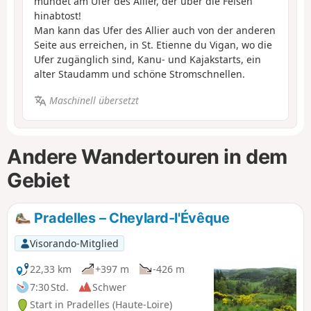
mündet am Ufer des Allier, der über die Felsen
hinabtost!
Man kann das Ufer des Allier auch von der anderen
Seite aus erreichen, in St. Etienne du Vigan, wo die
Ufer zugänglich sind, Kanu- und Kajakstarts, ein
alter Staudamm und schöne Stromschnellen.
Maschinell übersetzt
Andere Wandertouren in dem
Gebiet
Pradelles – Cheylard-l'Évêque
Visorando-Mitglied
22,33 km
+397 m
-426 m
7:30 Std.
Schwer
Start in Pradelles (Haute-Loire)