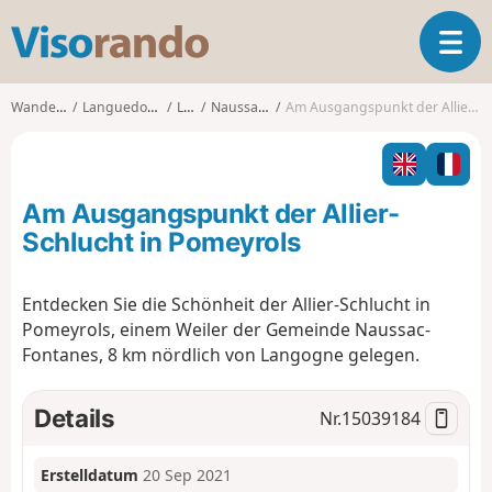
V
T
i
o
s
g
o
Wanderungen
Languedoc-Roussillon
Lozère
Naussac (Lozère)
Am Ausgangspunkt der Allier-Schlucht in Pomeyrols
g
r
l
a
e
n
n
d
Am Ausgangspunkt der Allier-
a
o
v
Schlucht in Pomeyrols
i
g
Entdecken Sie die Schönheit der Allier-Schlucht in
a
Pomeyrols, einem Weiler der Gemeinde Naussac-
t
i
Fontanes, 8 km nördlich von Langogne gelegen.
o
n
Details
Nr.
15039184
Erstelldatum
20 Sep 2021