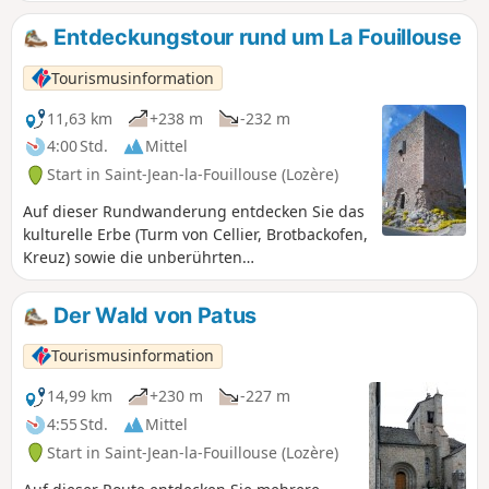
Aussichtspunkte sind vielfältig,
insbesondere auf den Wald von
Entdeckungstour rund um La Fouillouse
Mercoire und den Moure de la Gardille.
Alle Jahreszeiten sind interessant: der
Tourismusinformation
Frühling mit seinen sprudelnden
Flüssen, der Sommer mit seinen
11,63 km
+238 m
-232 m
erfrischenden Wäldern, der Herbst mit
4:00 Std.
Mittel
seiner Symphonie der Farben.
Start in Saint-Jean-la-Fouillouse (Lozère)
Auf dieser Rundwanderung entdecken Sie das
kulturelle Erbe (Turm von Cellier, Brotbackofen,
Kreuz) sowie die unberührten
Naturlandschaften rund um den Ruisseau de
la Fouillouse.
Der Wald von Patus
Tourismusinformation
14,99 km
+230 m
-227 m
4:55 Std.
Mittel
Start in Saint-Jean-la-Fouillouse (Lozère)