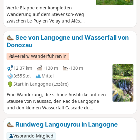
Vierte Etappe einer kompletten
Wanderung auf dem Stevenson-Weg
zwischen Le-Puy-en-Velay und Alès.
Diese Etappe markiert den Übergang
vom Pays des Puys du Velay mit seinen
See von Langogne und Wasserfall von
offenen, hügeligen Landschaften zum
Donozau
Gévaudan mit seinen geschlosseneren
Landschaften und tiefen Wäldern. Die
Verein/ Wanderführer/in
Route folgt demGR®70(rot-weiße
Markierung).
12,37 km
+130 m
-130 m
3:55 Std.
Mittel
Start in Langogne (Lozère)
Eine Wanderung, die schöne Ausblicke auf den
Stausee von Naussac, den Rac de Langogne
und den kleinen Wasserfall Cascade du
Donozau auf schönen Wegen bietet.
Rundweg Langouyrou in Langogne
Visorando-Mitglied