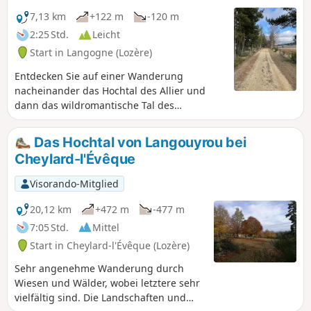
7,13 km
+122 m
-120 m
2:25 Std.
Leicht
Start in Langogne (Lozère)
Entdecken Sie auf einer Wanderung
nacheinander das Hochtal des Allier und
dann das wildromantische Tal des
Langouyrou auf den Spuren des
Reiseschriftstellers Robert-Louis Stevenson.
Das Hochtal von Langouyrou bei
Diese Wanderung ist für alle geeignet und
Cheylard-l'Évêque
auch mit Kinderwagen oder Rollstuhl
befahrbar.
Visorando-Mitglied
20,12 km
+472 m
-477 m
7:05 Std.
Mittel
Start in Cheylard-l'Évêque (Lozère)
Sehr angenehme Wanderung durch
Wiesen und Wälder, wobei letztere sehr
vielfältig sind. Die Landschaften und