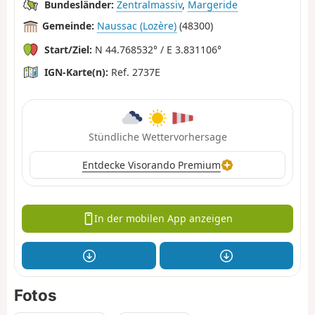
Bundesländer:
Zentralmassiv
,
Margeride
Gemeinde:
Naussac (Lozère)
(48300)
Start/Ziel:
N 44.768532° / E 3.831106°
IGN-Karte(n):
Ref. 2737E
Stündliche Wettervorhersage
Entdecke Visorando Premium
In der mobilen App anzeigen
Fotos