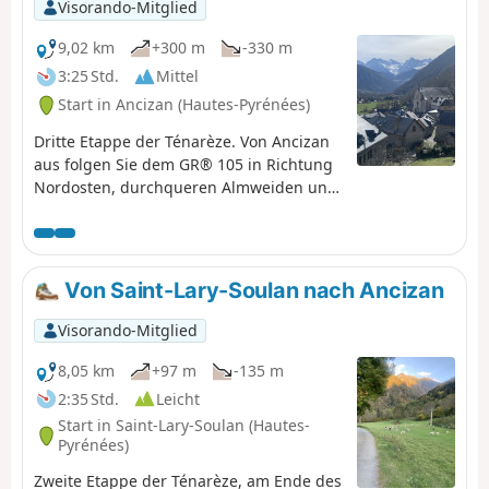
Visorando-Mitglied
9,02 km
+300 m
-330 m
3:25 Std.
Mittel
Start in Ancizan (Hautes-Pyrénées)
Dritte Etappe der Ténarèze. Von Ancizan
aus folgen Sie dem GR® 105 in Richtung
Nordosten, durchqueren Almweiden und
Buchenwälder mit Blick auf den Pic du
Midi de Bigorre. Nach Cadéac führt der
Weg nach Arreau, der ehemaligen
Hauptstadt des Vallée d'Aure. Nehmen
Von Saint-Lary-Soulan nach Ancizan
Sie dann die alte (stillgelegte)
Eisenbahnstrecke, einen flachen, von
Visorando-Mitglied
Farnen gesäumten Weg, bis nach
Fréchet-Aure. Dieses Dorf, das zu den
8,05 km
+97 m
-135 m
„schönsten Dörfern Frankreichs” zählt,
2:35 Std.
Leicht
bietet einen Panoramablick auf die
Start in Saint-Lary-Soulan (Hautes-
Pyrenäen und ein gut erhaltenes
Pyrénées)
pastorales Erbe.
Zweite Etappe der Ténarèze, am Ende des