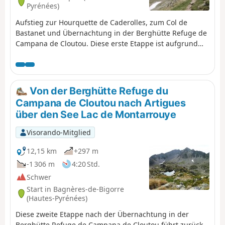
Pyrénées)
Aufstieg zur Hourquette de Caderolles, zum Col de
Bastanet und Übernachtung in der Berghütte Refuge de
Campana de Cloutou. Diese erste Etappe ist aufgrund
des großen Höhenunterschieds als schwierig eingestuft.
Von der Berghütte Refuge du
Campana de Cloutou nach Artigues
über den See Lac de Montarrouye
Visorando-Mitglied
12,15 km
+297 m
-1 306 m
4:20 Std.
Schwer
Start in Bagnères-de-Bigorre
(Hautes-Pyrénées)
Diese zweite Etappe nach der Übernachtung in der
Berghütte Refuge de Campana de Cloutou führt zurück