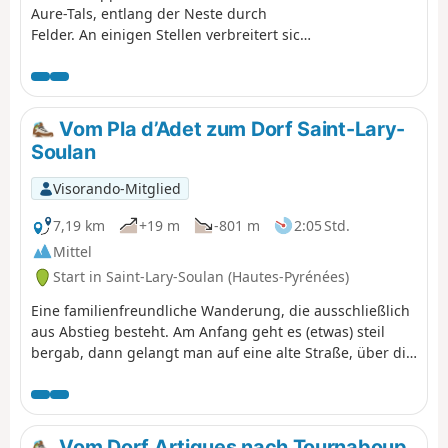
Aure-Tals, entlang der Neste durch
Felder. An einigen Stellen verbreitert sich
der Weg und lässt die Spuren des alten
Triftwegs erkennen, insbesondere in der
Nähe der Fußgängerbrücke von La
Nourde. Friedliche Strecke, die durch
Vom Pla d’Adet zum Dorf Saint-Lary-
mehrere kleine ländliche Dörfer führt, die
Soulan
auf einer Ebene liegen, die sich ideal zum
Ausruhen der Herden vor dem Aufstieg in
Visorando-Mitglied
die Sommerweiden eignet.
7,19 km
+19 m
-801 m
2:05 Std.
Mittel
Start in Saint-Lary-Soulan (Hautes-Pyrénées)
Eine familienfreundliche Wanderung, die ausschließlich
aus Abstieg besteht. Am Anfang geht es (etwas) steil
bergab, dann gelangt man auf eine alte Straße, über die
man früher zu den Granges de Lias und weiter hinauf
gelangte. Planen Sie eine Fahrt mit der Seilbahn oder
Gondelbahn ein.
Vom Dorf Artigues nach Tournaboup