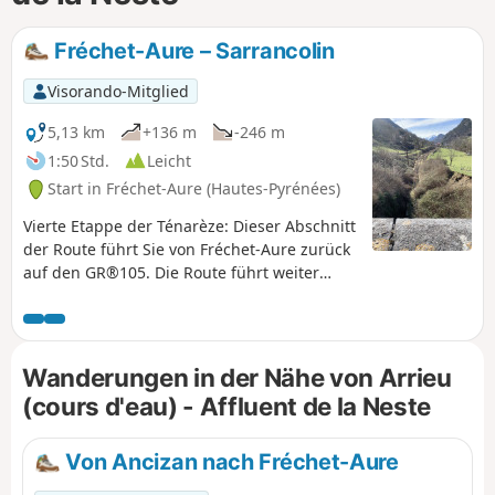
Fréchet-Aure – Sarrancolin
Visorando-Mitglied
5,13 km
+136 m
-246 m
1:50 Std.
Leicht
Start in Fréchet-Aure (Hautes-Pyrénées)
Vierte Etappe der Ténarèze: Dieser Abschnitt
der Route führt Sie von Fréchet-Aure zurück
auf den GR®105. Die Route führt weiter
durch Camous, ein malerisches Dorf mit
einem historischen Bergbau-Erbe.
Anschließend nehmen Sie einen Weg in
Richtung Ilhet, der entlang der alten
Wanderungen in der Nähe von Arrieu
Eisenbahnstrecke verläuft, einem
(cours d'eau) - Affluent de la Neste
industriellen Relikt, das der Wanderung
einen Hauch von Nostalgie verleiht. Die
Wanderung führt weiter bis nach
Von Ancizan nach Fréchet-Aure
Sarrancolin, dem Ziel dieser Etappe.