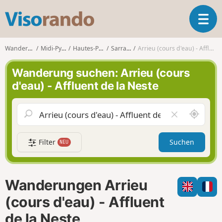
V
T
i
o
s
g
o
Wanderungen
Midi-Pyrénées
Hautes-Pyrénées
Sarrancolin
Arrieu (cours d'eau) - Affluent de la Neste
g
r
l
a
Wanderung suchen: Arrieu (cours
e
n
d'eau) - Affluent de la Neste
n
d
a
o
v
S
F
i
c
e
g
h
l
a
Filter
Suchen
NEU
a
d
t
u
l
i
m
e
o
i
e
n
Wanderungen Arrieu
c
r
h
e
(cours d'eau) - Affluent
u
n
de la Neste
m