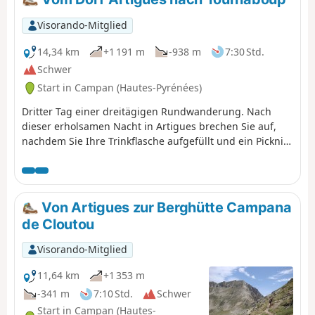
Visorando-Mitglied
14,34 km
+1 191 m
-938 m
7:30 Std.
Schwer
Start in Campan (Hautes-Pyrénées)
Dritter Tag einer dreitägigen Rundwanderung. Nach
dieser erholsamen Nacht in Artigues brechen Sie auf,
nachdem Sie Ihre Trinkflasche aufgefüllt und ein Picknick
für das Mittagessen eingepackt haben. Um diese
Rundwanderung angenehm ausklingen zu lassen,
nehmen Sie diesen Weg zwischen dem Col du Tourmalet
und dem Pic du Midi de Bigorre. Ein sehr schöner Weg,
Von Artigues zur Berghütte Campana
mit dem Pic du Midi über unseren Köpfen. Rückweg im
de Cloutou
Abstieg zum Parkplatz von Tournaboup.
Visorando-Mitglied
11,64 km
+1 353 m
-341 m
7:10 Std.
Schwer
Start in Campan (Hautes-