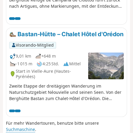
nach Artigues, ohne Markierungen, mit der Entdeckung
des wenig bekannten Tals von Montarrouye.Dieser Tag
wird als schwierig eingestuft, da man sich gut
orientieren können muss.
Bastan-Hütte – Chalet Hôtel d'Orédon
Visorando-Mitglied
9,01 km
+648 m
-1 015 m
4:25 Std.
Mittel
Start in Vielle-Aure (Hautes-
Pyrénées)
Zweite Etappe der dreitägigen Wanderung im
Naturschutzgebiet Néouvielle und seinen Seen. Von der
Berghütte Bastan zum Chalet-Hôtel d'Orédon. Die
Besichtigung und Betrachtung der 20 Seen geht weiter.
Sie betreten das Naturschutzgebiet Réserve Naturelle
Nationale du Néouvielle, das durch Vorschriften
Für mehr Wandertouren, benutze bitte unsere
geschützt ist. Bitte halten Sie sich daran (siehe
Suchmaschine
.
praktische Informationen).