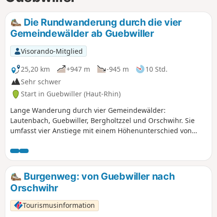
Die Rundwanderung durch die vier
Gemeindewälder ab Guebwiller
Visorando-Mitglied
25,20 km
+947 m
-945 m
10 Std.
Sehr schwer
Start in Guebwiller (Haut-Rhin)
Lange Wanderung durch vier Gemeindewälder:
Lautenbach, Guebwiller, Bergholtzzel und Orschwihr. Sie
umfasst vier Anstiege mit einem Höhenunterschied von
etwa 150 bis 250 m, deren Steigung je nach Abschnitt
variiert. Es gibt zahlreiche Sehenswürdigkeiten, darunter
die Stadt Guebwiller, aber auch den Aussichtspunkt im
Gemeindewald von Bergholtzzell und den Kalvarienberg am
Burgenweg: von Guebwiller nach
Oelberg. Auf der Wanderung lassen sich einige Burgruinen
Orschwihr
sowie die Felsformation des Hochfelsens entdecken.
Außerdem führt sie um einen kleinen Gipfel herum, der auf
Tourismusinformation
688 m Höhe liegt: den Engelstein.