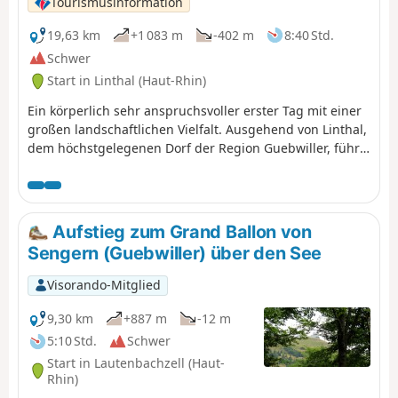
Tourismusinformation
19,63 km
+1 083 m
-402 m
8:40 Std.
Schwer
Start in Linthal (Haut-Rhin)
Ein körperlich sehr anspruchsvoller erster Tag mit einer
großen landschaftlichen Vielfalt. Ausgehend von Linthal,
dem höchstgelegenen Dorf der Region Guebwiller, führt
Sie der erste Tag dieser Mehrtageswanderung zur
Auberge du Steinlebach, vorbei am Grand Ballon, dem
höchsten Gipfel des Vogesenmassivs mit einer Höhe von
1.424 Metern, und der Bergstation Markstein. Der
Aufstieg zum Grand Ballon von
Aufstieg ist recht anspruchsvoll und erfordert eine gute
Sengern (Guebwiller) über den See
körperliche Verfassung. Unterwegs kommen Sie am
Bergbauerngasthof „Gustiberg“, am Lac du Ballon und
Visorando-Mitglied
am Bergbauerngasthof „Haag“ vorbei…
9,30 km
+887 m
-12 m
5:10 Std.
Schwer
Start in Lautenbachzell (Haut-
Rhin)