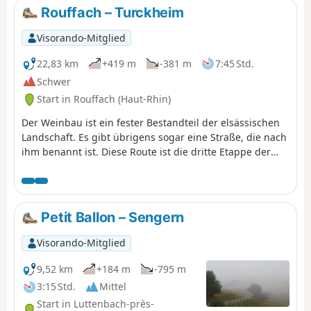
Rouffach – Turckheim
Visorando-Mitglied
22,83 km
+419 m
-381 m
7:45 Std.
Schwer
Start in Rouffach (Haut-Rhin)
Der Weinbau ist ein fester Bestandteil der elsässischen
Landschaft. Es gibt übrigens sogar eine Straße, die nach
ihm benannt ist. Diese Route ist die dritte Etappe der
„Traversée des Vignes“ und verbindet Rouffach mit
Turckheim. Außerhalb der Dörfer gibt es zahlreiche
Aussichtspunkte, die fast allgegenwärtig sind. Die Dörfer
selbst sind sehr typisch mit hübschen Fachwerkhäusern
Petit Ballon – Sengern
und besitzen einen unbestreitbaren Charme. Auch das
kulturelle Erbe ist ebenso gut vertreten.
Visorando-Mitglied
9,52 km
+184 m
-795 m
3:15 Std.
Mittel
Start in Luttenbach-près-