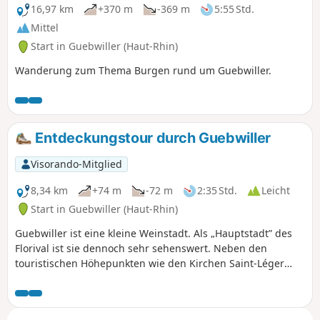
16,97 km
+370 m
-369 m
5:55 Std.
Mittel
Start in Guebwiller (Haut-Rhin)
Wanderung zum Thema Burgen rund um Guebwiller.
Entdeckungstour durch Guebwiller
Visorando-Mitglied
8,34 km
+74 m
-72 m
2:35 Std.
Leicht
Start in Guebwiller (Haut-Rhin)
Guebwiller ist eine kleine Weinstadt. Als „Hauptstadt” des
Florival ist sie dennoch sehr sehenswert. Neben den
touristischen Höhepunkten wie den Kirchen Saint-Léger
und Notre-Dame sowie dem Musée Théodore Deck gibt es
noch mehrere andere Sehenswürdigkeiten wie den Parc de
la Marseillaise, den Soldatenfriedhof sowie das Schloss