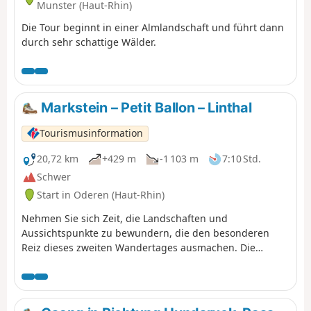
Munster (Haut-Rhin)
Die Tour beginnt in einer Almlandschaft und führt dann
durch sehr schattige Wälder.
Markstein – Petit Ballon – Linthal
Tourismusinformation
20,72 km
+429 m
-1 103 m
7:10 Std.
Schwer
Start in Oderen (Haut-Rhin)
Nehmen Sie sich Zeit, die Landschaften und
Aussichtspunkte zu bewundern, die den besonderen
Reiz dieses zweiten Wandertages ausmachen. Die
Wanderung verläuft größtenteils über die Bergkämme
bis zum Petit Ballon, vorbei am Klintzkopf. Auch hier
können Sie die Panoramablicke auf die Ebenen und Täler
zu beiden Seiten des Berges in vollen Zügen genießen.