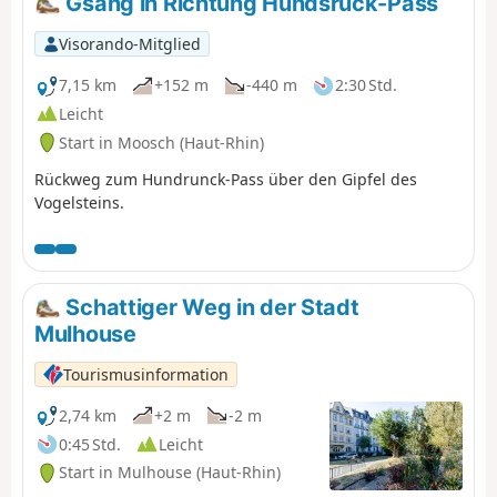
Gsang in Richtung Hundsruck-Pass
Auf dieser Route, die durch Wälder und über
Stoppelfelder führt, können Sie die Vielfalt der lokalen
Visorando-Mitglied
Flora entdecken.
7,15 km
+152 m
-440 m
2:30 Std.
Leicht
Start in Moosch (Haut-Rhin)
Rückweg zum Hundrunck-Pass über den Gipfel des
Vogelsteins.
Schattiger Weg in der Stadt
Mulhouse
Tourismusinformation
2,74 km
+2 m
-2 m
0:45 Std.
Leicht
Start in Mulhouse (Haut-Rhin)