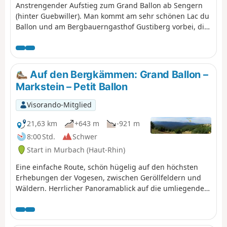
Anstrengender Aufstieg zum Grand Ballon ab Sengern
(hinter Guebwiller). Man kommt am sehr schönen Lac du
Ballon und am Bergbauerngasthof Gustiberg vorbei, die
beide zu sehr angenehmen Pausen einladen.
Auf den Bergkämmen: Grand Ballon –
Markstein – Petit Ballon
Visorando-Mitglied
21,63 km
+643 m
-921 m
8:00 Std.
Schwer
Start in Murbach (Haut-Rhin)
Eine einfache Route, schön hügelig auf den höchsten
Erhebungen der Vogesen, zwischen Geröllfeldern und
Wäldern. Herrlicher Panoramablick auf die umliegenden
Täler.