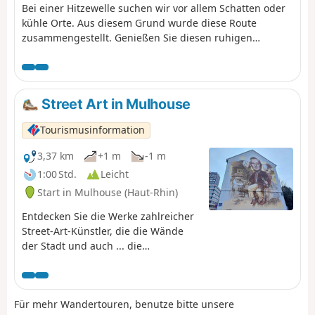
Bei einer Hitzewelle suchen wir vor allem Schatten oder
kühle Orte. Aus diesem Grund wurde diese Route
zusammengestellt. Genießen Sie diesen ruhigen
Spaziergang fernab vom Lärm. Um die Runde zu
beenden, kehren Sie ins Stadtzentrum zurück.
Street Art in Mulhouse
Tourismusinformation
3,37 km
+1 m
-1 m
1:00 Std.
Leicht
Start in Mulhouse (Haut-Rhin)
Entdecken Sie die Werke zahlreicher
Street-Art-Künstler, die die Wände
der Stadt und auch ... die
Verkehrsschilder schmücken! Clet,
C215, Jana & Js gehören unter
anderem zu denen, die die Straßen
Für mehr Wandertouren, benutze bitte unsere
von Mulhouse verschönern. Was Sie