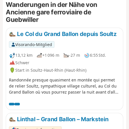
Neuenburg und seinen Park. Natürlich gibt es auf dieser
Wanderungen in der Nähe von
Route noch weitere, weniger bekannte Sehenswürdigkeiten.
Ancienne gare ferroviaire de
Guebwiller
Le Col du Grand Ballon depuis Soultz
Visorando-Mitglied
13,12 km
+1 096 m
-27 m
6:55 Std.
Schwer
Start in Soultz-Haut-Rhin (Haut-Rhin)
Randonnée presque quasiment en montée qui permet
de relier Soultz, sympathique village culturel, au Col du
Grand Ballon où vous pourrez passer la nuit avant d'aller
le lendemain matin au sommet. Bien que cette étape soit
courte en kilomètres, elle comporte un important
dénivelé à ne pas négliger. Mais que de beautés en
revanche entre les forêts et points de vues remarquables
Linthal – Grand Ballon – Markstein
dans la dernière partie du parcours.