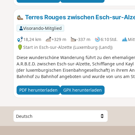
Terres Rouges zwischen Esch-sur-Alze
Visorando-Mitglied
18,24 km
+329 m
-337 m
6:10 Std.
Mit
Start in Esch-sur-Alzette (Luxemburg (Land))
Diese wunderschöne Wanderung führt zu den ehemaligen
A.R.B.E.D. zwischen Esch-sur-Alzette, Schifflange und Kay
(der luxemburgischen Eisenbahngesellschaft) in ihrem A
Bahnhof zu Bahnhof angeboten und wurde von uns am Star
PDF herunterladen
GPX herunterladen
W
ä
h
l