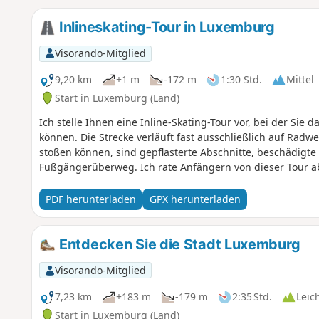
Inlineskating-Tour in Luxemburg
Visorando-Mitglied
9,20 km
+1 m
-172 m
1:30 Std.
Mittel
Start in Luxemburg (Land)
Ich stelle Ihnen eine Inline-Skating-Tour vor, bei der Sie
können. Die Strecke verläuft fast ausschließlich auf Radw
stoßen können, sind gepflasterte Abschnitte, beschädigte
Fußgängerüberweg. Ich rate Anfängern von dieser Tour ab. 
PDF herunterladen
GPX herunterladen
Entdecken Sie die Stadt Luxemburg
Visorando-Mitglied
7,23 km
+183 m
-179 m
2:35 Std.
Leic
Start in Luxemburg (Land)