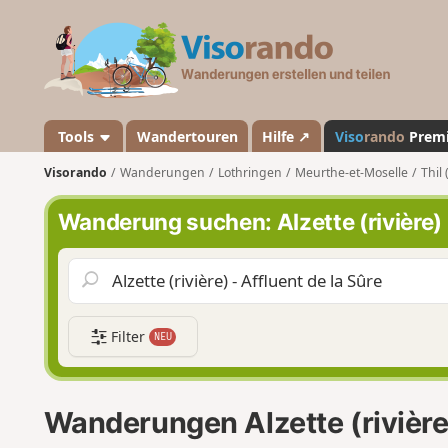
V
i
s
o
r
a
Tools
Wandertouren
Hilfe ↗
Viso
rando
Prem
n
Visorando
Wanderungen
Lothringen
Meurthe-et-Moselle
Thil
d
o
Wanderung suchen: Alzette (rivière)
Filter
NEU
Wanderungen Alzette (rivière