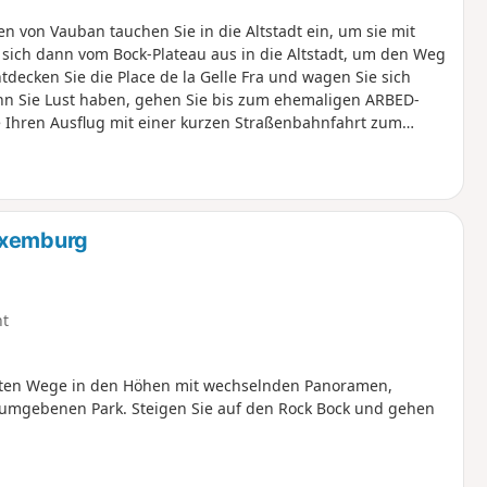
 von Vauban tauchen Sie in die Altstadt ein, um sie mit
sich dann vom Bock-Plateau aus in die Altstadt, um den Weg
tdecken Sie die Place de la Gelle Fra und wagen Sie sich
n Sie Lust haben, gehen Sie bis zum ehemaligen ARBED-
 Ihren Ausflug mit einer kurzen Straßenbahnfahrt zum
, zum Großherzoglichen Palast und zur Place Guillaume
ie zahlreiche Cafés und Restaurants für jedes Budget.
uxemburg
ht
terten Wege in den Höhen mit wechselnden Panoramen,
umgebenen Park. Steigen Sie auf den Rock Bock und gehen