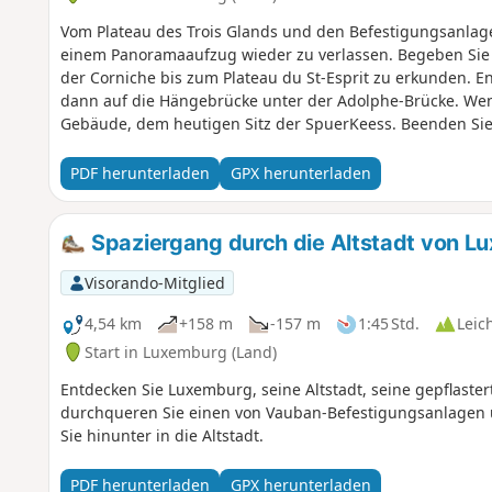
Vom Plateau des Trois Glands und den Befestigungsanlagen
einem Panoramaaufzug wieder zu verlassen. Begeben Sie 
der Corniche bis zum Plateau du St-Esprit zu erkunden. En
dann auf die Hängebrücke unter der Adolphe-Brücke. Wen
Gebäude, dem heutigen Sitz der SpuerKeess. Beenden Sie
Forum Hamilius, von wo aus Sie bequem zur Place d'Armes
gelangen. Auf den beiden letztgenannten Plätzen finden S
PDF herunterladen
GPX herunterladen
Spaziergang durch die Altstadt von L
Visorando-Mitglied
4,54 km
+158 m
-157 m
1:45 Std.
Leic
Start in Luxemburg (Land)
Entdecken Sie Luxemburg, seine Altstadt, seine gepflas
durchqueren Sie einen von Vauban-Befestigungsanlagen 
Sie hinunter in die Altstadt.
PDF herunterladen
GPX herunterladen