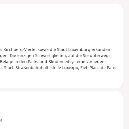
u
n
m
 das Kirchberg-Viertel sowie die Stadt Luxemburg erkunden
egen. Die einzigen Schwierigkeiten, auf die Sie unterwegs
 Beläge in den Parks und Blindenleitsysteme vor jedem
Start: Straßenbahnhaltestelle Luxexpo, Ziel: Place de Paris
ht