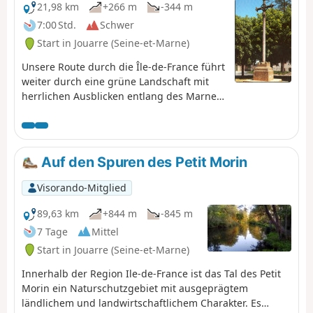
21,98 km
+266 m
-344 m
7:00 Std.
Schwer
Start in Jouarre (Seine-et-Marne)
Unsere Route durch die Île-de-France führt
weiter durch eine grüne Landschaft mit
herrlichen Ausblicken entlang des Marne-
Tals, geprägt von historischem und
religiösem Erbe.Saint-Colomban
bevorzugte auf seinem Weg ins Exil die
einladenderen Täler; er folgte der Marne
Auf den Spuren des Petit Morin
und dann über Reims in Richtung Metz; er
setzte seine Evangelisierungsarbeit im
Visorando-Mitglied
Maastal fort, vom Rhein bis zum Bodensee,
bevor er über die Alpenpässe nach Italien
89,63 km
+844 m
-845 m
zurückkehrte und in Bobbio Halt machte.
7 Tage
Mittel
Start in Jouarre (Seine-et-Marne)
Innerhalb der Region Ile-de-France ist das Tal des Petit
Morin ein Naturschutzgebiet mit ausgeprägtem
ländlichem und landwirtschaftlichem Charakter. Es