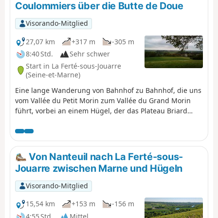
Coulommiers über die Butte de Doue
Visorando-Mitglied
27,07 km
+317 m
-305 m
8:40 Std.
Sehr schwer
Start in La Ferté-sous-Jouarre
(Seine-et-Marne)
Eine lange Wanderung von Bahnhof zu Bahnhof, die uns
vom Vallée du Petit Morin zum Vallée du Grand Morin
führt, vorbei an einem Hügel, der das Plateau Briard
überragt und einen weiten Ausblick bietet. Eine Route
mit abwechslungsreichen Landschaften zwischen
Wäldern, Feldern und Weiden an den Hängen.
Charmante Bäche und ein schönes architektonisches
Von Nanteuil nach La Ferté-sous-
Erbe runden das Bild ab.
Jouarre zwischen Marne und Hügeln
Visorando-Mitglied
15,54 km
+153 m
-156 m
4:55 Std.
Mittel