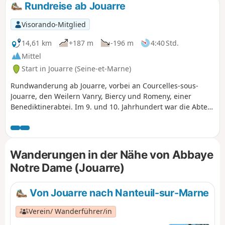
Rundreise ab Jouarre
Visorando-Mitglied
14,61 km
+187 m
-196 m
4:40 Std.
Mittel
Start in Jouarre (Seine-et-Marne)
Rundwanderung ab Jouarre, vorbei an Courcelles-sous-
Jouarre, den Weilern Vanry, Biercy und Romeny, einer
Benediktinerabtei. Im 9. und 10. Jahrhundert war die Abtei
ein bedeutendes Pilgerzentrum im Einflussbereich von
Aachen, der Hauptstadt des Reiches. Im 11. und 12.
Jahrhundert entstand um das Kloster herum eine befestigte
Siedlung, aus der die heutige Stadt Jouarre hervorging .
Wanderungen in der Nähe von Abbaye
Notre Dame (Jouarre)
Von Jouarre nach Nanteuil-sur-Marne
Verein/ Wanderführer/in