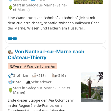
Start in Saâcy-sur-Marne (Seine-
et-Marne)
Eine Wanderung von Bahnhof zu Bahnhof (leicht mit
dem Zug erreichbar), schattig zwischen Balkonen über
der Marne, Wiesen und Feldern am Flussufer,
abwechselnd Wald und Weinberge. Die Route verläuft in
einer relativ wilden und ruhigen Schleife der Marne.
Ideal bei trockenem und sonnigem Wetter. (!) Achten Sie
auf die Jagdtage. Informieren Sie sich beim Rathaus
Von Nanteuil-sur-Marne nach
über die Jagdtage (jeden zweiten Sonntag).
Château-Thierry
Verein/ Wanderführer/in
31,61 km
+518 m
-516 m
6 Std.
Sehr schwer
Start in Saâcy-sur-Marne (Seine-et-
Marne)
Ende dieser Etappe der „Via Colombani“
in der Region Île-de-France, einer
Zwischenstation auf dem Weg des