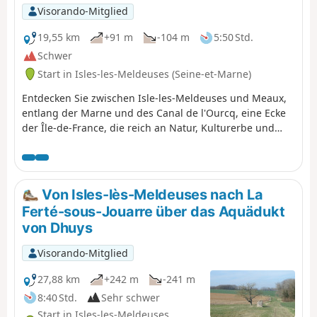
Visorando-Mitglied
19,55 km
+91 m
-104 m
5:50 Std.
Schwer
Start in Isles-les-Meldeuses (Seine-et-Marne)
Entdecken Sie zwischen Isle-les-Meldeuses und Meaux,
entlang der Marne und des Canal de l'Ourcq, eine Ecke
der Île-de-France, die reich an Natur, Kulturerbe und
Symbolen ist. Schattige Wege, beruhigende Flüsse,
Naturschutzgebiet.
Von Isles-lès-Meldeuses nach La
Ferté-sous-Jouarre über das Aquädukt
von Dhuys
Visorando-Mitglied
27,88 km
+242 m
-241 m
8:40 Std.
Sehr schwer
Start in Isles-les-Meldeuses