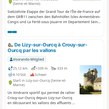
(Seine-et-Marne)
Siebzehnte Etappe der Grand Tour de l'Île-de-France auf
dem GR®11 zwischen den Bahnhöfen Isles-Armentières-
Congis und La Ferté-sous-Jouarre im Departement Seine-
et-Marne. Diese Etappe besteht aus einem Aufstieg
durch das Marne-Tal, das vom südlichen Plateau
(Ausläufer der Brie) aus entlanggewandert wird.
Außerdem folgt der GR® auf mehr als der Hälfte der
De Lizy-sur-Ourcq à Crouy-sur-
Strecke dem Verlauf des Aquädukts von Dhuys, was
Ourcq par les vallons
einen ebenen und somit relativ einfachen Weg
garantiert.
Visorando-Mitglied
25,12 km
+339 m
-333 m
8:10 Std.
Schwer
Start in Lizy-sur-Ourcq (Seine-et-
Marne)
Un itinéraire sportif qui permet de rallier
Crouy-sur-Ourcq depuis Lizy-sur-Ourcq
en découvrant les vallons des affluents de
la rive gauche de l'Ourcq tout en