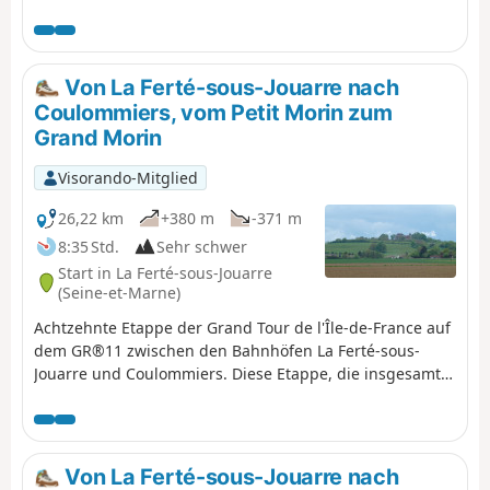
handelt sich hierbei nicht um eine Etappenwanderung
im eigentlichen Sinne, sondern um sieben
Rundwanderungen mit einer Dauer von 3 bis 4 Stunden,
die über die kleinen Straßen dieses reizvollen Tals und
Von La Ferté-sous-Jouarre nach
die Gemeindewege führen, auf denen motorisierte
Coulommiers, vom Petit Morin zum
Fahrzeuge wie Quads oder Geländewagen verboten
Grand Morin
sind.
Visorando-Mitglied
26,22 km
+380 m
-371 m
8:35 Std.
Sehr schwer
Start in La Ferté-sous-Jouarre
(Seine-et-Marne)
Achtzehnte Etappe der Grand Tour de l'Île-de-France auf
dem GR®11 zwischen den Bahnhöfen La Ferté-sous-
Jouarre und Coulommiers. Diese Etappe, die insgesamt
in Nord-Süd-Richtung verläuft, beginnt mit der
Durchquerung der Brie und gipfelt im Aufstieg zum
Hügel von Doue, der das Plateau überragt. Sie verbindet
auch die beiden Flüsse namens Morin, den Petit im
Von La Ferté-sous-Jouarre nach
Norden und den Grand im Süden.