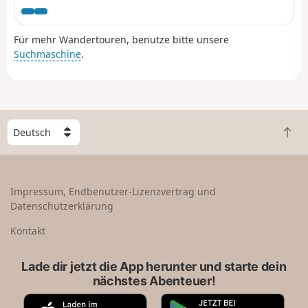
traversant les villages qui les peuplent.
Für mehr Wandertouren, benutze bitte unsere
Suchmaschine
.
W
Z
ä
u
h
r
l
ü
e
Impressum, Endbenutzer-Lizenzvertrag und
c
e
Datenschutzerklärung
k
i
n
n
Kontakt
a
L
c
a
Lade dir jetzt die App herunter und starte dein
h
n
nächstes Abenteuer!
o
d
b
A
G