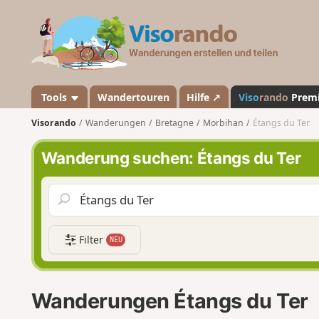
V
i
s
o
r
a
Tools
Wandertouren
Hilfe ↗
Viso
rando
Prem
n
Visorando
Wanderungen
Bretagne
Morbihan
Étangs du Ter
d
o
Wanderung suchen: Étangs du Ter
Filter
NEU
Wanderungen Étangs du Ter