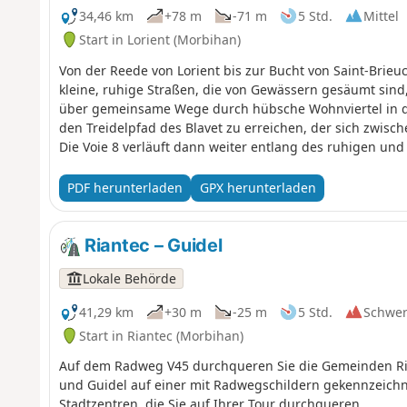
34,46 km
+78 m
-71 m
5 Std.
Mittel
Start in Lorient (Morbihan)
Von der Reede von Lorient bis zur Bucht von Saint-Brie
kleine, ruhige Straßen, die von Gewässern gesäumt sind,
über gemeinsame Wege durch hübsche Wohnviertel in de
den Treidelpfad des Blavet zu erreichen, der sich zwisc
Die Voie 8 verläuft dann weiter entlang des ruhigen u
umgebaut wurde, um in Allineuc den Kanal von Bach nac
PDF herunterladen
GPX herunterladen
Riantec – Guidel
Lokale Behörde
41,29 km
+30 m
-25 m
5 Std.
Schwe
Start in Riantec (Morbihan)
Auf dem Radweg V45 durchqueren Sie die Gemeinden Riant
und Guidel auf einer mit Radwegschildern gekennzeichn
Stadtzentren, die Sie auf Ihrer Tour durchqueren.