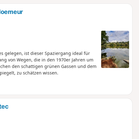
u
n
Ploemeur
m
 gelegen, ist dieser Spaziergang ideal für
tlang von Wegen, die in den 1970er Jahren um
ischen den schattigen grünen Gassen und dem
iegelt, zu schätzen wissen.
tec