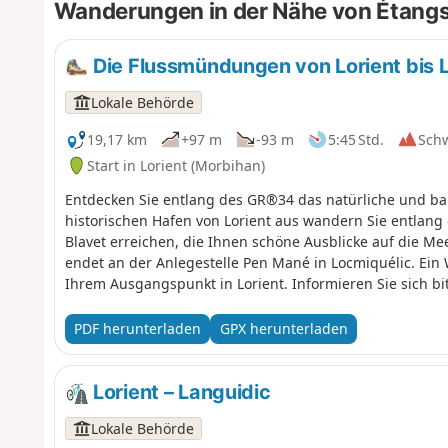
Wanderungen in der Nähe von Étangs
Die Flussmündungen von Lorient bis 
Lokale Behörde
19,17 km
+97 m
-93 m
5:45 Std.
Sch
Start in Lorient (Morbihan)
Entdecken Sie entlang des GR®34 das natürliche und ba
historischen Hafen von Lorient aus wandern Sie entlang
Blavet erreichen, die Ihnen schöne Ausblicke auf die M
endet an der Anlegestelle Pen Mané in Locmiquélic. Ein 
Ihrem Ausgangspunkt in Lorient. Informieren Sie sich bi
Wasserbusses. Sie wandern durch Naturgebiete und Priv
markierten Wegen, respektieren Sie die Natur, die Anlag
PDF herunterladen
GPX herunterladen
Ihren Komfort und Ihre Sicherheit sollten Sie geeigne
Lorient – Languidic
Lokale Behörde