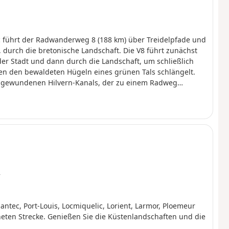
uc führt der Radwanderweg 8 (188 km) über Treidelpfade und
 durch die bretonische Landschaft. Die V8 führt zunächst
r Stadt und dann durch die Landschaft, um schließlich
hen den bewaldeten Hügeln eines grünen Tals schlängelt.
nd gewundenen Hilvern-Kanals, der zu einem Radweg
h Brest zu erreichen.
r
ec, Port-Louis, Locmiquelic, Lorient, Larmor, Ploemeur
eten Strecke. Genießen Sie die Küstenlandschaften und die