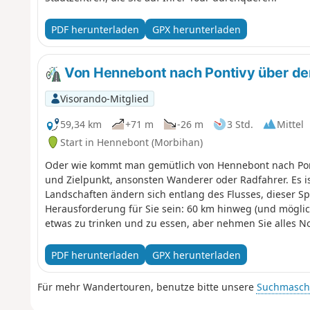
PDF herunterladen
GPX herunterladen
Von Hennebont nach Pontivy über den
Visorando-Mitglied
59,34 km
+71 m
-26 m
3 Std.
Mittel
Start in Hennebont (Morbihan)
Oder wie kommt man gemütlich von Hennebont nach Ponti
und Zielpunkt, ansonsten Wanderer oder Radfahrer. Es 
Landschaften ändern sich entlang des Flusses, dieser S
Herausforderung für Sie sein: 60 km hinweg (und möglic
etwas zu trinken und zu essen, aber nehmen Sie alles N
PDF herunterladen
GPX herunterladen
Für mehr Wandertouren, benutze bitte unsere
Suchmasch