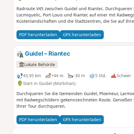
Radroute V45 zwischen Guidel und Riantec. Durchqueren S
Locmiquelic, Port-Louis und Riantec auf einer mit Radwe
Küstenlandschaften und die Stadtzentren, die Sie auf Ihr
PDF herunterladen
GPX herunterladen
Guidel – Riantec
Lokale Behörde
43,95 km
+44 m
-30 m
5 Std.
Schwer
Start in Guidel (Morbihan)
Durchqueren Sie die Gemeinden Guidel, Ploemeur, Larmor, 
mit Radwegschildern gekennzeichneten Route. Genießen Si
Ihrer Tour durchqueren.
PDF herunterladen
GPX herunterladen