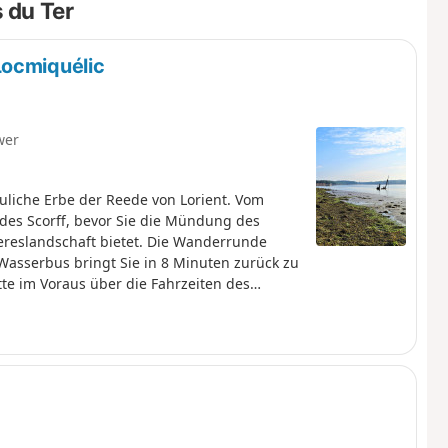
 du Ter
Locmiquélic
wer
uliche Erbe der Reede von Lorient. Vom
 des Scorff, bevor Sie die Mündung des
eereslandschaft bietet. Die Wanderrunde
Wasserbus bringt Sie in 8 Minuten zurück zu
tte im Voraus über die Fahrzeiten des
atgrundstücke. Bleiben Sie auf den
en und die bewirtschafteten Flächen. Für
te Wanderausrüstung mitnehmen.