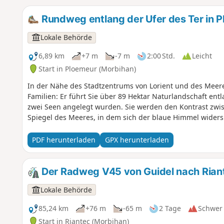
Rundweg entlang der Ufer des Ter in 
Lokale Behörde
6,89 km
+7 m
-7 m
2:00 Std.
Leicht
Start in Ploemeur (Morbihan)
In der Nähe des Stadtzentrums von Lorient und des Meeres
Familien: Er führt Sie über 89 Hektar Naturlandschaft en
zwei Seen angelegt wurden. Sie werden den Kontrast zw
Spiegel des Meeres, in dem sich der blaue Himmel widersp
PDF herunterladen
GPX herunterladen
Der Radweg V45 von Guidel nach Rian
Lokale Behörde
85,24 km
+76 m
-65 m
2 Tage
Schwer
Start in Riantec (Morbihan)