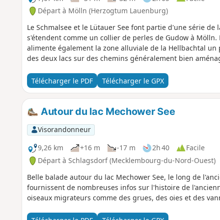
Départ à Mölln (Herzogtum Lauenburg)
Le Schmalsee et le Lütauer See font partie d'une série de
s'étendent comme un collier de perles de Gudow à Mölln. Le
alimente également la zone alluviale de la Hellbachtal un 
des deux lacs sur des chemins généralement bien aména
Télécharger le PDF
Télécharger le GPX
Autour du lac Mechower See
Visorandonneur
9,26 km
+16 m
-17 m
2h 40
Facile
Départ à Schlagsdorf (Mecklembourg-du-Nord-Ouest)
Belle balade autour du lac Mechower See, le long de l'an
fournissent de nombreuses infos sur l'histoire de l'ancie
oiseaux migrateurs comme des grues, des oies et des van