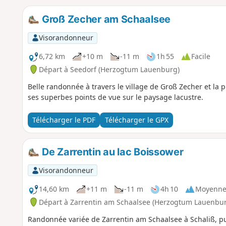
Groß Zecher am Schaalsee
Visorandonneur
6,72 km
+10 m
-11 m
1h 55
Facile
Départ à Seedorf (Herzogtum Lauenburg)
Belle randonnée à travers le village de Groß Zecher et la 
ses superbes points de vue sur le paysage lacustre.
Télécharger le PDF
Télécharger le GPX
De Zarrentin au lac Boissower
Visorandonneur
14,60 km
+11 m
-11 m
4h 10
Moyenn
Départ à Zarrentin am Schaalsee (Herzogtum Lauenbu
Randonnée variée de Zarrentin am Schaalsee à Schaliß, pui