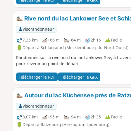
Télécharger le PDF
Télécharger le GPX
Rive nord du lac Lankower See et Sch
Visorandonneur
7,35 km
+66 m
-64 m
2h 15
Facile
Départ à Schlagsdorf (Mecklembourg-du-Nord-Ouest)
Randonnée sur la rive nord du lac Lankower See, à traver
pour revenir au point de départ.
Télécharger le PDF
Télécharger le GPX
Autour du lac Küchensee près de Rat
Visorandonneur
8,07 km
+95 m
-94 m
2h 35
Facile
Départ à Ratzeburg (Herzogtum Lauenburg)