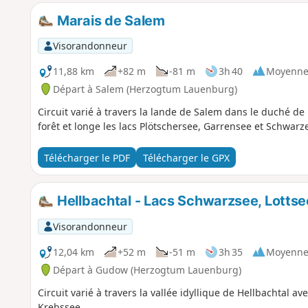
Marais de Salem
Visorandonneur
11,88 km
+82 m
-81 m
3h 40
Moyenn
Départ à Salem (Herzogtum Lauenburg)
Circuit varié à travers la lande de Salem dans le duché d
forêt et longe les lacs Plötschersee, Garrensee et Schwarz
Télécharger le PDF
Télécharger le GPX
Hellbachtal - Lacs Schwarzsee, Lottse
Visorandonneur
12,04 km
+52 m
-51 m
3h 35
Moyenn
Départ à Gudow (Herzogtum Lauenburg)
Circuit varié à travers la vallée idyllique de Hellbachtal av
Krebssee.