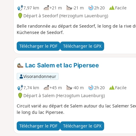
7,97 km
+21 m
-21 m
2h 20
Facile
Départ à Seedorf (Herzogtum Lauenburg)
Belle randonnée au départ de Seedorf, le long de la rive d
Küchensee de Seedorf.
Télécharger le PDF
Télécharger le GPX
Lac Salem et lac Pipersee
Visorandonneur
7,74 km
+45 m
-40 m
2h 20
Facile
Départ à Salem (Herzogtum Lauenburg)
Circuit varié au départ de Salem autour du lac Salemer See
le long du lac Pipersee.
Télécharger le PDF
Télécharger le GPX