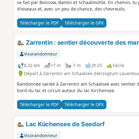
se fait par Boissow, Bantin et Schaalmühle. En chemin, tu
d'oiseaux et, avec un peu de chance, des chevreuils.
Télécharger le PDF
Télécharger le GPX
Zarrentin : sentier découverte des mara
Visorandonneur
8,32 km
+7 m
-7 m
2h 25
Facile
Départ à Zarrentin am Schaalsee (Herzogtum Lauenbu
Randonnée variée à Zarrentin am Schaalsee avec sentier
bord du lac et circuit autour du lac Kirchensee.
Télécharger le PDF
Télécharger le GPX
Lac Küchensee de Seedorf
Visorandonneur