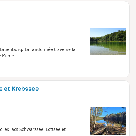
e
e Lauenburg. La randonnée traverse la
e Kuhle.
e et Krebssee
e
ec les lacs Schwarzsee, Lottsee et