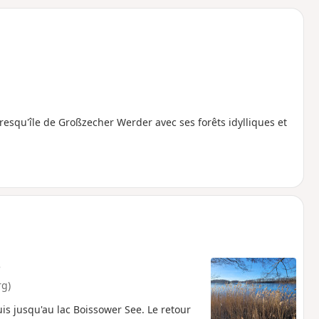
o
a
i
m
p
presqu'île de Großzecher Werder avec ses forêts idylliques et
e
rg)
s jusqu'au lac Boissower See. Le retour