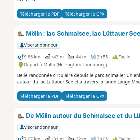
Télécharger le PDF
Télécharger le GPX
Mölln : lac Schmalsee, lac Lüttauer See
Visorandonneur
9,86 km
+43 m
-44 m
2h 55
Facile
Départ à Mölln (Herzogtum Lauenburg)
Belle randonnée circulaire depuis le parc animalier Uhlen
autour du lac Lüttauer See et à travers la lande Lange Moo
Télécharger le PDF
Télécharger le GPX
De Mölln autour du Schmalsee et du L
Visorandonneur
7,07 km
+31 m
-32 m
2h 05
Facile