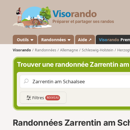
V
i
s
o
r
a
Outils
Randonnées
Aide ↗
Viso
rando
Pre
n
Visorando
Randonnées
Allemagne
Schleswig-Holstein
Herzog
d
o
Trouver une randonnée Zarrentin am
Filtres
NOUVEAU
Randonnées Zarrentin am Sc