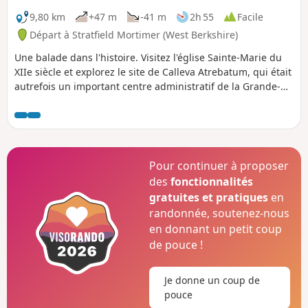
9,80 km
+47 m
-41 m
2h 55
Facile
Départ à Stratfield Mortimer (West Berkshire)
Une balade dans l'histoire. Visitez l'église Sainte-Marie du
XIIe siècle et explorez le site de Calleva Atrebatum, qui était
autrefois un important centre administratif de la Grande-
Bretagne romaine.
Pour continuer à proposer
des
fonctionnalités
gratuites et pratiques
en
randonnée, soutenez-nous
en donnant un petit coup
de pouce !
Je donne un coup de
pouce