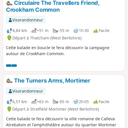
Circulaire The Travellers Friend,
Crookham Common
Visorandonneur
4,84 km
+51 m
-55 m
1h 30
Facile
Départ à Thatcham (West Berkshire)
Cette balade en boucle te fera découvrir la campagne
autour de Crookham Common.
The Turners Arms, Mortimer
Visorandonneur
6,57 km
+63 m
-65 m
2h 05
Facile
Départ à Stratfield Mortimer (West Berkshire)
Cette balade te fera découvrir la ville romaine de Calleva
Atrebatvm et l'amphithéâtre autour du quartier Mortimer