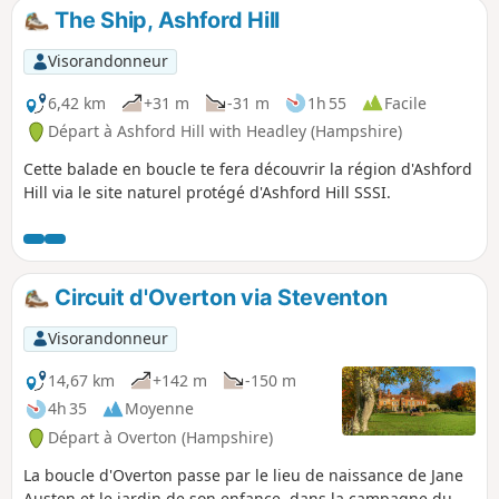
The Ship, Ashford Hill
Visorandonneur
6,42 km
+31 m
-31 m
1h 55
Facile
Départ à Ashford Hill with Headley (Hampshire)
Cette balade en boucle te fera découvrir la région d'Ashford
Hill via le site naturel protégé d'Ashford Hill SSSI.
Circuit d'Overton via Steventon
Visorandonneur
14,67 km
+142 m
-150 m
4h 35
Moyenne
Départ à Overton (Hampshire)
La boucle d'Overton passe par le lieu de naissance de Jane
Austen et le jardin de son enfance, dans la campagne du