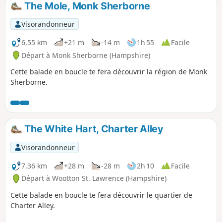
The Mole, Monk Sherborne
p
Visorandonneur
6,55 km
+21 m
-14 m
1h 55
Facile
Départ à Monk Sherborne (Hampshire)
Cette balade en boucle te fera découvrir la région de Monk
Sherborne.
The White Hart, Charter Alley
Visorandonneur
7,36 km
+28 m
-28 m
2h 10
Facile
Départ à Wootton St. Lawrence (Hampshire)
Cette balade en boucle te fera découvrir le quartier de
Charter Alley.