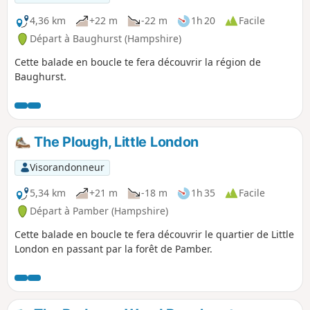
4,36 km
+22 m
-22 m
1h 20
Facile
Départ à Baughurst (Hampshire)
Cette balade en boucle te fera découvrir la région de
Baughurst.
The Plough, Little London
Visorandonneur
5,34 km
+21 m
-18 m
1h 35
Facile
Départ à Pamber (Hampshire)
Cette balade en boucle te fera découvrir le quartier de Little
London en passant par la forêt de Pamber.