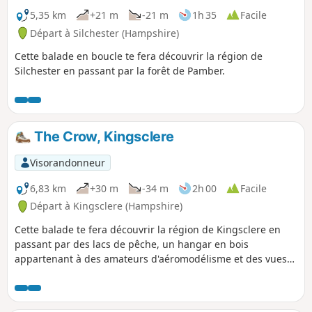
5,35 km
+21 m
-21 m
1h 35
Facile
Départ à Silchester (Hampshire)
Cette balade en boucle te fera découvrir la région de
Silchester en passant par la forêt de Pamber.
The Crow, Kingsclere
Visorandonneur
6,83 km
+30 m
-34 m
2h 00
Facile
Départ à Kingsclere (Hampshire)
Cette balade te fera découvrir la région de Kingsclere en
passant par des lacs de pêche, un hangar en bois
appartenant à des amateurs d'aéromodélisme et des vues
sur Kingsclere.