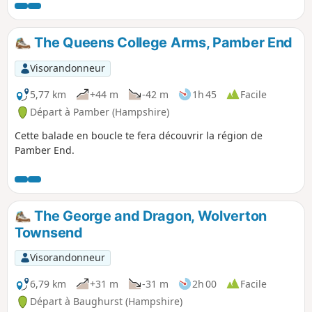
The Queens College Arms, Pamber End
Visorandonneur
5,77 km
+44 m
-42 m
1h 45
Facile
Départ à Pamber (Hampshire)
Cette balade en boucle te fera découvrir la région de
Pamber End.
The George and Dragon, Wolverton
Townsend
Visorandonneur
6,79 km
+31 m
-31 m
2h 00
Facile
Départ à Baughurst (Hampshire)