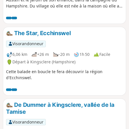
Hampshire. Du village où elle est née à la maison où elle a
rencontré son premier amour, en passant par l'église où son
père était pasteur, cette balade te fera voyager dans le
temps !
The Star, Ecchinswel
Visorandonneur
6,06 km
+26 m
-20 m
1h 50
Facile
Départ à Kingsclere (Hampshire)
Cette balade en boucle te fera découvrir la région
d'Ecchinswel.
De Dummer à Kingsclere, vallée de la
Tamise
Visorandonneur