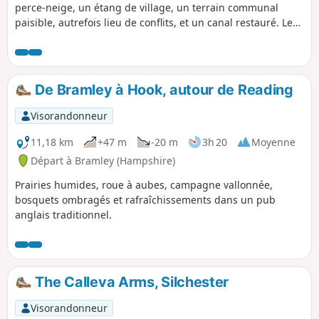
perce-neige, un étang de village, un terrain communal
paisible, autrefois lieu de conflits, et un canal restauré. Les
perce-neige sont magnifiques lors de cette balade au mois
de février.
De Bramley à Hook, autour de Reading
Visorandonneur
11,18 km
+47 m
-20 m
3h 20
Moyenne
Départ à Bramley (Hampshire)
Prairies humides, roue à aubes, campagne vallonnée,
bosquets ombragés et rafraîchissements dans un pub
anglais traditionnel.
The Calleva Arms, Silchester
Visorandonneur