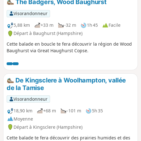
The Badgers, Wood Baughurst
Visorandonneur
5,88 km
+33 m
-32 m
1h 45
Facile
Départ à Baughurst (Hampshire)
Cette balade en boucle te fera découvrir la région de Wood
Baughurst via Great Haughurst Copse.
De Kingsclere à Woolhampton, vallée
de la Tamise
Visorandonneur
18,90 km
+68 m
-101 m
5h 35
Moyenne
Départ à Kingsclere (Hampshire)
Cette balade te fera découvrir des prairies humides et des