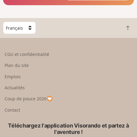
C
R
h
e
o
t
i
o
s
CGU et confidentialité
u
i
r
s
Plan du site
e
s
n
e
Emplois
h
z
Actualités
a
u
u
n
Coup de pouce 2026
t
p
a
Contact
y
s
Téléchargez l'application Visorando et partez à
l'aventure !