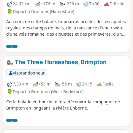
24,62 km
+176 m
-236 m
7h 30
Difficile
Départ à Dummer (Hampshire)
Au cours de cette balade, tu pourras profiter des escapades
royales, des champs de maïs, de la naissance d'une rivière,
d'une voie romaine, des alouettes et des primevères, d'un
célèbre terrier de lapins sur les hautes collines et d'une
région réputée pour ses chevaux de course. Cette partie du
parcours suit le Wayfarer's Walk.
The Three Horseshoes, Brimpton
Visorandonneur
7,30 km
+53 m
-55 m
2h 15
Facile
Départ à Brimpton (West Berkshire)
Cette balade en boucle te fera découvrir la campagne de
Brimpton en longeant la rivière Enborne.