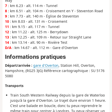
Way
7
: km 6.23 - alt. 114 m - Tunnel
8
: km 6.51 - alt. 104 m - Croisement en Y - Steventon Road
9
: km 7.73 - alt. 140 m - Église de Steventon
10
: km 8.03 - alt. 131 m - Croisement
11
: km 9.15 - alt. 117 m - Tunnel
12
: km 11.22 - alt. 125 m - Berrydown
13
: km 12.25 - alt. 109 m - Retour sur Straight Lane
14
: km 13.14 - alt. 90 m - Rivière Test
D/A
: km 14.67 - alt. 112 m - Gare d'Overton
Informations pratiques
Départ/arrivée :
gare d'Overton
, Station Hill, Overton,
Hampshire, (RG25 3JG) Référence cartographique : SU 5176
5080
Transports
Train South Western Railway depuis la gare de Waterloo
jusqu'à la gare d'Overton. Le trajet dure environ 1 heure.
C'est une balade en boucle, donc tu peux reprendre le
même train pour rentrer à Londres. Tu peux réserver un