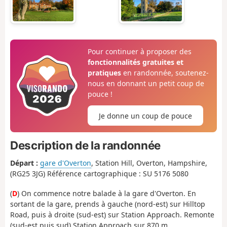
Pour continuer à proposer des
fonctionnalités gratuites et
pratiques
en randonnée, soutenez-
nous en donnant un petit coup de
pouce !
Je donne un coup de pouce
Description de la randonnée
Départ :
gare d'Overton
, Station Hill, Overton, Hampshire,
(RG25 3JG) Référence cartographique : SU 5176 5080
(
D
) On commence notre balade à la gare d'Overton. En
sortant de la gare, prends à gauche (nord-est) sur Hilltop
Road, puis à droite (sud-est) sur Station Approach. Remonte
(sud-est puis sud) Station Approach sur 870 m.