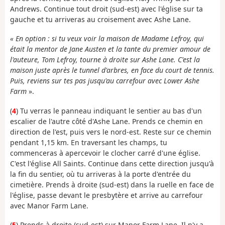
Andrews. Continue tout droit (sud-est) avec l'église sur ta
gauche et tu arriveras au croisement avec Ashe Lane.
« En option : si tu veux voir la maison de Madame Lefroy, qui
était la mentor de Jane Austen et la tante du premier amour de
l'auteure, Tom Lefroy, tourne à droite sur Ashe Lane. C'est la
maison juste après le tunnel d'arbres, en face du court de tennis.
Puis, reviens sur tes pas jusqu'au carrefour avec Lower Ashe
Farm
».
(
4
) Tu verras le panneau indiquant le sentier au bas d'un
escalier de l'autre côté d'Ashe Lane. Prends ce chemin en
direction de l'est, puis vers le nord-est. Reste sur ce chemin
pendant 1,15 km. En traversant les champs, tu
commenceras à apercevoir le clocher carré d'une église.
C'est l'église All Saints. Continue dans cette direction jusqu'à
la fin du sentier, où tu arriveras à la porte d'entrée du
cimetière. Prends à droite (sud-est) dans la ruelle en face de
l'église, passe devant le presbytère et arrive au carrefour
avec Manor Farm Lane.
(
5
) Prends à droite (sud-est) sur Manor Farm Lane. Il n'y a