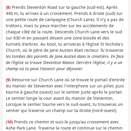
(
8
) Prends Steventon Road sur ta gauche (sud-est). Après
440 m, tu arrives à un croisement. Prends à droite (sud) sur
une petite route de campagne (Church Lane). Il n'y a pas de
trottoirs, mais tu peux marcher sur les accotements de
chaque côté de la route. Descends Church Lane vers le sud
sur 630 m en passant devant une zone boisée et des
tunnels d'arbres. Au bout, tu arriveras à l'église St Nichola's
Church, où le père de Jane Austen était recteur.
Tu trouveras
les tombes des parents de Jane Austen dans le cimetière. En face
de l'église se trouve Steventon Manor. Derrière l'église, il y a un
champ où tu peux t'asseoir pour déjeuner.
(
9
) Retourne sur Church Lane où se trouve le portail d'entrée
du manoir de Steventon avec l'interphone sur un pilier, puis
tourne à gauche (ouest) sur le sentier juste après le portail.
Le sentier longe la cour avant du manoir de Steventon.
Lorsque le sentier tourne vers le sud-ouest, tu trouveras un
sentier qui traverse un champ sur ta droite (nord-ouest).
(
10
) Prends ce chemin et suis-le jusqu'au croisement avec
Ashe Park Lane. Traverse la route et continue sur le chemin