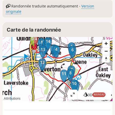
Randonnée traduite automatiquement -
Version
originale
Carte de la randonnée
14
1
2
5
3
4
13
6
12
7
8
11
10
9
3D
NOUVEAU
A
Attributions
ff
i
c