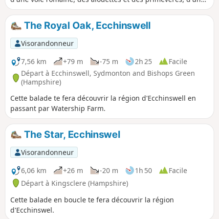
célèbre terrier de lapins sur les hautes collines et d'une
région réputée pour ses chevaux de course. Cette partie du
The Royal Oak, Ecchinswell
parcours suit le Wayfarer's Walk.
Visorandonneur
7,56 km
+79 m
-75 m
2h 25
Facile
Départ à Ecchinswell, Sydmonton and Bishops Green
(Hampshire)
Cette balade te fera découvrir la région d'Ecchinswell en
passant par Watership Farm.
The Star, Ecchinswel
Visorandonneur
6,06 km
+26 m
-20 m
1h 50
Facile
Départ à Kingsclere (Hampshire)
Cette balade en boucle te fera découvrir la région
d'Ecchinswel.