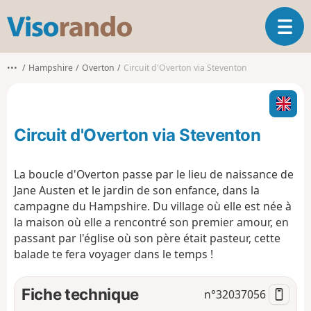
V
O
i
u
s
v
o
•••
Hampshire
Overton
Circuit d'Overton via Steventon
r
r
i
a
r
n
l
d
Circuit d'Overton via Steventon
a
o
n
a
La boucle d'Overton passe par le lieu de naissance de
v
Jane Austen et le jardin de son enfance, dans la
i
campagne du Hampshire. Du village où elle est née à
g
la maison où elle a rencontré son premier amour, en
a
t
passant par l'église où son père était pasteur, cette
i
balade te fera voyager dans le temps !
o
n
Fiche technique
n°
32037056