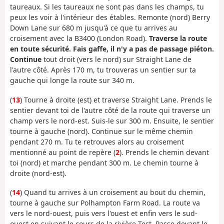
taureaux. Si les taureaux ne sont pas dans les champs, tu
peux les voir à l'intérieur des étables. Remonte (nord) Berry
Down Lane sur 680 m jusqu'à ce que tu arrives au
croisement avec la B3400 (London Road).
Traverse la route
en toute sécurité. Fais gaffe, il n'y a pas de passage piéton.
Continue
tout droit (vers le nord) sur Straight Lane de
l'autre côté. Après 170 m, tu trouveras un sentier sur ta
gauche qui longe la route sur 340 m.
(
13
) Tourne à droite (est) et traverse Straight Lane. Prends le
sentier devant toi de l'autre côté de la route qui traverse un
champ vers le nord-est. Suis-le sur 300 m. Ensuite, le sentier
tourne à gauche (nord). Continue sur le même chemin
pendant 270 m. Tu te retrouves alors au croisement
mentionné au point de repère (
2
). Prends le chemin devant
toi (nord) et marche pendant 300 m. Le chemin tourne à
droite (nord-est).
(
14
) Quand tu arrives à un croisement au bout du chemin,
tourne à gauche sur Polhampton Farm Road. La route va
vers le nord-ouest, puis vers l'ouest et enfin vers le sud-
ouest en suivant le cours de la rivière Test. Passe devant le