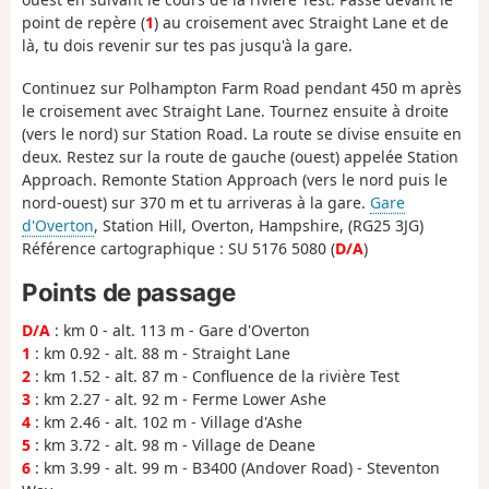
point de repère (
1
) au croisement avec Straight Lane et de
là, tu dois revenir sur tes pas jusqu'à la gare.
Continuez sur Polhampton Farm Road pendant 450 m après
le croisement avec Straight Lane. Tournez ensuite à droite
(vers le nord) sur Station Road. La route se divise ensuite en
deux. Restez sur la route de gauche (ouest) appelée Station
Approach. Remonte Station Approach (vers le nord puis le
nord-ouest) sur 370 m et tu arriveras à la gare.
Gare
d'Overton
, Station Hill, Overton, Hampshire, (RG25 3JG)
Référence cartographique : SU 5176 5080 (
D/A
)
Points de passage
D/A
: km 0 - alt. 113 m - Gare d'Overton
1
: km 0.92 - alt. 88 m - Straight Lane
2
: km 1.52 - alt. 87 m - Confluence de la rivière Test
3
: km 2.27 - alt. 92 m - Ferme Lower Ashe
4
: km 2.46 - alt. 102 m - Village d'Ashe
5
: km 3.72 - alt. 98 m - Village de Deane
6
: km 3.99 - alt. 99 m - B3400 (Andover Road) - Steventon