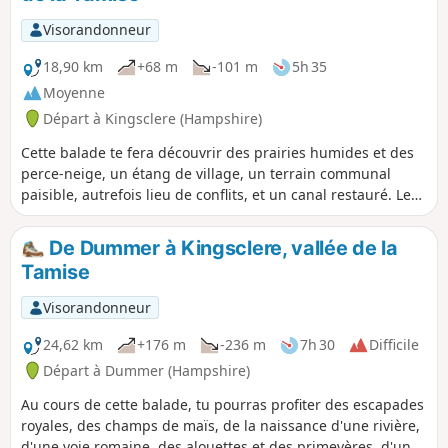
Visorandonneur
18,90 km
+68 m
-101 m
5h 35
Moyenne
Départ à Kingsclere (Hampshire)
Cette balade te fera découvrir des prairies humides et des
perce-neige, un étang de village, un terrain communal
paisible, autrefois lieu de conflits, et un canal restauré. Les
perce-neige sont magnifiques lors de cette balade au mois
de février.
De Dummer à Kingsclere, vallée de la
Tamise
Visorandonneur
24,62 km
+176 m
-236 m
7h 30
Difficile
Départ à Dummer (Hampshire)
Au cours de cette balade, tu pourras profiter des escapades
royales, des champs de maïs, de la naissance d'une rivière,
d'une voie romaine, des alouettes et des primevères, d'un