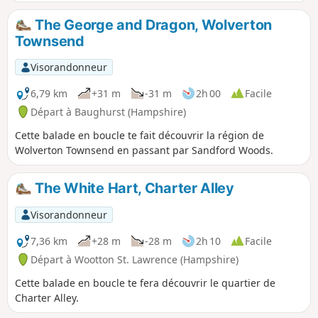
The George and Dragon, Wolverton
Townsend
Visorandonneur
6,79 km
+31 m
-31 m
2h 00
Facile
Départ à Baughurst (Hampshire)
Cette balade en boucle te fait découvrir la région de
Wolverton Townsend en passant par Sandford Woods.
The White Hart, Charter Alley
Visorandonneur
7,36 km
+28 m
-28 m
2h 10
Facile
Départ à Wootton St. Lawrence (Hampshire)
Cette balade en boucle te fera découvrir le quartier de
Charter Alley.