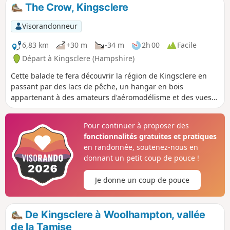
The Crow, Kingsclere
Visorandonneur
6,83 km
+30 m
-34 m
2h 00
Facile
Départ à Kingsclere (Hampshire)
Cette balade te fera découvrir la région de Kingsclere en
passant par des lacs de pêche, un hangar en bois
appartenant à des amateurs d'aéromodélisme et des vues
sur Kingsclere.
Pour continuer à proposer des
fonctionnalités gratuites et pratiques
en randonnée, soutenez-nous en
donnant un petit coup de pouce !
Je donne un coup de pouce
De Kingsclere à Woolhampton, vallée
de la Tamise