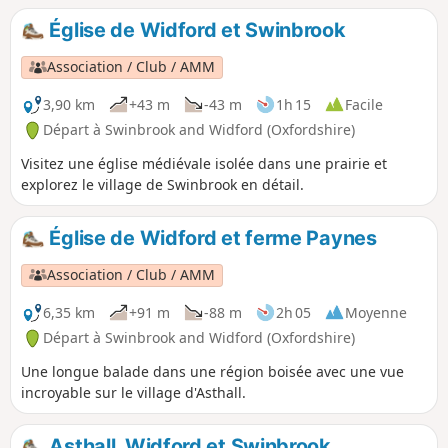
Église de Widford et Swinbrook
Association / Club / AMM
3,90 km
+43 m
-43 m
1h 15
Facile
Départ à Swinbrook and Widford (Oxfordshire)
Visitez une église médiévale isolée dans une prairie et
explorez le village de Swinbrook en détail.
Église de Widford et ferme Paynes
Association / Club / AMM
6,35 km
+91 m
-88 m
2h 05
Moyenne
Départ à Swinbrook and Widford (Oxfordshire)
Une longue balade dans une région boisée avec une vue
incroyable sur le village d'Asthall.
Asthall, Widford et Swinbrook