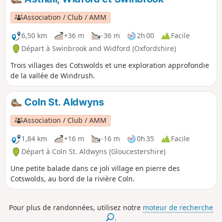
Association / Club / AMM
6,50 km
+36 m
-36 m
2h 00
Facile
Départ à Swinbrook and Widford (Oxfordshire)
Trois villages des Cotswolds et une exploration approfondie
de la vallée de Windrush.
Coln St. Aldwyns
Association / Club / AMM
1,84 km
+16 m
-16 m
0h 35
Facile
Départ à Coln St. Aldwyns (Gloucestershire)
Une petite balade dans ce joli village en pierre des
Cotswolds, au bord de la rivière Coln.
Pour plus de randonnées, utilisez notre
moteur de recherche
.