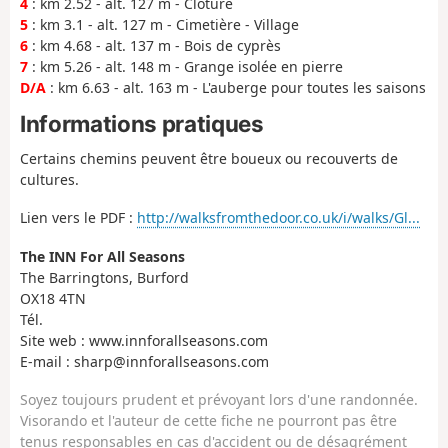
4
: km 2.52 - alt. 127 m - Clôture
5
: km 3.1 - alt. 127 m - Cimetière - Village
6
: km 4.68 - alt. 137 m - Bois de cyprès
7
: km 5.26 - alt. 148 m - Grange isolée en pierre
D/A
: km 6.63 - alt. 163 m - L'auberge pour toutes les saisons
Informations pratiques
Certains chemins peuvent être boueux ou recouverts de
cultures.
Lien vers le PDF :
http://walksfromthedoor.co.uk/i/walks/Gl...
The INN For All Seasons
The Barringtons, Burford
OX18 4TN
Tél.
Site web : www.innforallseasons.com
E-mail : sharp@innforallseasons.com
Soyez toujours prudent et prévoyant lors d'une randonnée.
Visorando et l'auteur de cette fiche ne pourront pas être
tenus responsables en cas d'accident ou de désagrément