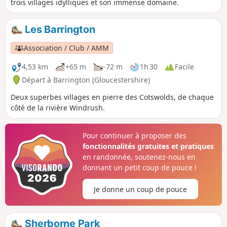
trois villages idylliques et son immense domaine.
Les Barrington
Association / Club / AMM
4,53 km
+65 m
-72 m
1h 30
Facile
Départ à Barrington (Gloucestershire)
Deux superbes villages en pierre des Cotswolds, de chaque
côté de la rivière Windrush.
Pour continuer à proposer des
fonctionnalités gratuites et pratiques
en randonnée, soutenez-nous en
donnant un petit coup de pouce !
Je donne un coup de pouce
Sherborne Park