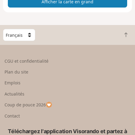
Afficher la carte en grand
t
e
e
n
g
C
r
R
h
a
e
o
n
t
i
d
o
s
CGU et confidentialité
u
i
r
s
Plan du site
e
s
n
e
Emplois
h
z
Actualités
a
u
u
n
Coup de pouce 2026
t
p
a
Contact
y
s
Téléchargez l'application Visorando et partez à