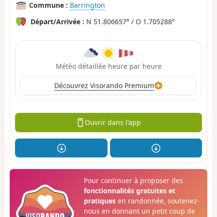
Commune :
Barrington
Départ/Arrivée :
N 51.806657° / O 1.705288°
Météo détaillée heure par heure
Découvrez Visorando Premium
Ouvrir dans l'app
Pour continuer à proposer des
fonctionnalités gratuites et
pratiques
en randonnée, soutenez-
nous en donnant un petit coup de