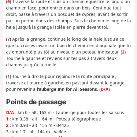
(
6
) Traverse la route et suis un chemin équestre le long d'un
champ en face, pour entrer dans un bois. Continue tout
droit, passe à travers un bosquet de cyprès, avant de sortir
par un portail dans des champs. Suis le chemin le long de la
haie jusqu'à la grange isolée en pierre devant toi.
(
7
) Après la grange, continue le long de la haie jusqu'à ce
que tu croises (avant un bois) le chemin en diagonale que tu
as emprunté plus tôt au niveau d'un poteau indicateur. (
2
)
Tourne à gauche et reviens sur tes pas à travers deux
champs jusqu'à la ruelle.
(
1
) Tourne à droite pour rejoindre la route principale ;
traverse et tourne à gauche, en passant devant le garage
pour revenir à
l'auberge Inn for All Seasons
. (
D/A
)
Points de passage
D/A
: km 0 - alt. 163 m - L'auberge pour toutes les saisons
1
: km 0.38 - alt. 164 m - Poteau télégraphique
2
: km 0.93 - alt. 155 m - B4425
3
: km 1.7 - alt. 144 m - Vallée