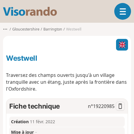
V
O
i
u
s
v
o
•••
Gloucestershire
Barrington
Westwell
r
r
i
a
r
n
l
d
Westwell
a
o
n
a
Traversez des champs ouverts jusqu'à un village
v
tranquille avec un étang, juste après la frontière dans
i
l'Oxfordshire.
g
a
t
Fiche technique
n°
19220985
i
o
n
Création
11 févr. 2022
Mise à jour
–