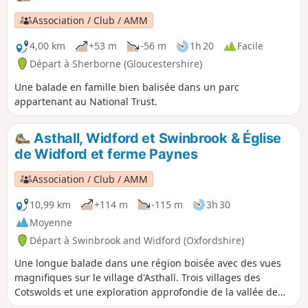
Association / Club / AMM
4,00 km
+53 m
-56 m
1h 20
Facile
Départ à Sherborne (Gloucestershire)
Une balade en famille bien balisée dans un parc
appartenant au National Trust.
Asthall, Widford et Swinbrook & Église
de Widford et ferme Paynes
Association / Club / AMM
10,99 km
+114 m
-115 m
3h 30
Moyenne
Départ à Swinbrook and Widford (Oxfordshire)
Une longue balade dans une région boisée avec des vues
magnifiques sur le village d'Asthall. Trois villages des
Cotswolds et une exploration approfondie de la vallée de
Windrush.