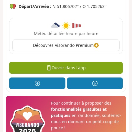
Départ/Arrivée :
N 51.806702° / O 1.705263°
Météo détaillée heure par heure
Découvrez Visorando Premium
Ouvrir dans l'app
Pour continuer à proposer des
fonctionnalités gratuites et
pratiques
en randonnée, soutenez-
nous en donnant un petit coup de
pouce !