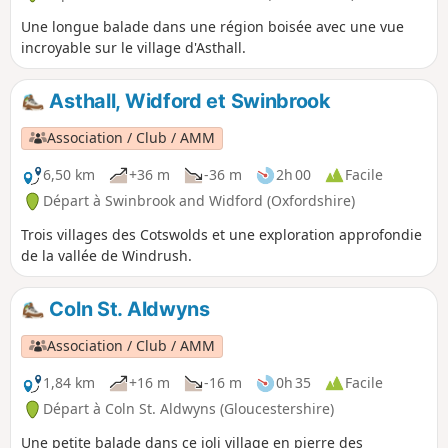
Une longue balade dans une région boisée avec une vue
incroyable sur le village d'Asthall.
Asthall, Widford et Swinbrook
Association / Club / AMM
6,50 km
+36 m
-36 m
2h 00
Facile
Départ à Swinbrook and Widford (Oxfordshire)
Trois villages des Cotswolds et une exploration approfondie
de la vallée de Windrush.
Coln St. Aldwyns
Association / Club / AMM
1,84 km
+16 m
-16 m
0h 35
Facile
Départ à Coln St. Aldwyns (Gloucestershire)
Une petite balade dans ce joli village en pierre des