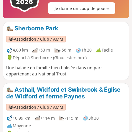
Je donne un coup de pouce
Sherborne Park
Association / Club / AMM
4,00 km
+53 m
-56 m
1h 20
Facile
Départ à Sherborne (Gloucestershire)
Une balade en famille bien balisée dans un parc
appartenant au National Trust.
Asthall, Widford et Swinbrook & Église
de Widford et ferme Paynes
Association / Club / AMM
10,99 km
+114 m
-115 m
3h 30
Moyenne