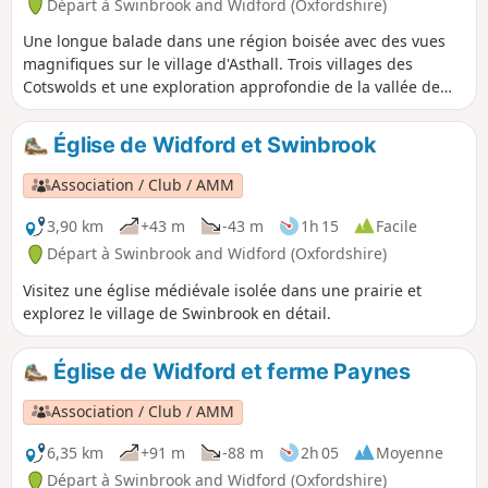
Départ à Swinbrook and Widford (Oxfordshire)
Une longue balade dans une région boisée avec des vues
magnifiques sur le village d'Asthall. Trois villages des
Cotswolds et une exploration approfondie de la vallée de
Windrush.
Église de Widford et Swinbrook
Association / Club / AMM
3,90 km
+43 m
-43 m
1h 15
Facile
Départ à Swinbrook and Widford (Oxfordshire)
Visitez une église médiévale isolée dans une prairie et
explorez le village de Swinbrook en détail.
Église de Widford et ferme Paynes
Association / Club / AMM
6,35 km
+91 m
-88 m
2h 05
Moyenne
Départ à Swinbrook and Widford (Oxfordshire)