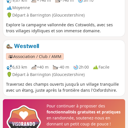
9,67 km
+146 m
-146 m
3h 10
Moyenne
Départ à Barrington (Gloucestershire)
Explore la campagne vallonnée des Cotswolds, avec ses
trois villages idylliques et son immense domaine.
Westwell
Association / Club / AMM
6,63 km
+40 m
-40 m
2h 00
Facile
Départ à Barrington (Gloucestershire)
Traversez des champs ouverts jusqu'à un village tranquille
avec un étang, juste après la frontière dans l'Oxfordshire.
Pour continuer à proposer des
fonctionnalités gratuites et pratiques
en randonnée, soutenez-nous en
donnant un petit coup de pouce !