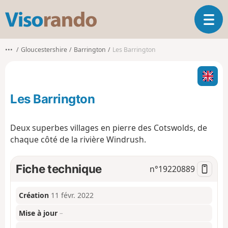
V
O
i
u
s
v
o
•••
Gloucestershire
Barrington
Les Barrington
r
r
i
a
r
n
l
d
Les Barrington
a
o
n
a
Deux superbes villages en pierre des Cotswolds, de
v
chaque côté de la rivière Windrush.
i
g
a
Fiche technique
n°
19220889
t
i
o
Création
11 févr. 2022
n
Mise à jour
–