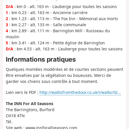
D/A
: km 0 - alt. 163 m - L'auberge pour toutes les saisons
1
: km 0.23 - alt. 163 m - Ancienne carrière
2
: km 1.23 - alt. 113 m - The Fox Inn - Mémorial aux morts
3
: km 2.27 - alt. 133 m - Salle communale
4
: km 2.89 - alt. 111 m - Barrington Mill - Ruisseau du
moulin
5
: km 3.41 - alt. 124 m - Petite église de Barrington
D/A
: km 4.53 - alt. 163 m - L'auberge pour toutes les saisons
Informations pratiques
Quelques montées modérées et de courtes sections peuvent
être envahies par la végétation ou boueuses. Merci de
garder vos chiens sous contrôle à tout moment.
Lien vers le PDF :
http://walksfromthedoor.co.uk/i/walks/Gl...
The INN For All Seasons
The Barringtons, Burford
OX18 4TN
Tél.
Site web : www.innforallseasons.com