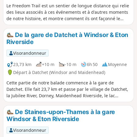
Le Freedom Trail est un sentier de longue distance qui relie
des lieux associés à ces événements et à d'autres moments
de notre histoire, et montre comment ils ont façonné le
monde tel qu'on le connaît aujourd'hui. Je ne suis pas
vraiment historien ni randonneur, mais grâce à d'autres
De la gare de Datchet à Windsor & Eton
projets auxquels j'ai participé, j'ai pensé que ce serait une
Riverside
expérience intéressante. Le sentier fait 103 km de long.
Visorandonneur
23,73 km
+10 m
-10 m
6h 50
Moyenne
Départ à Datchet (Windsor and Maidenhead)
Cette partie de notre balade commence à la gare de
Datchet. Elle fait 23,7 km et passe par le village de Datchet,
la Jubilee River, Dorney, Maidenhead Riverside, le lac
Dorney, Boveney, le Thames Path, Eton High Street et le
pont Windsor Bridge. C'est la plus longue des cinq parties,
De Staines-upon-Thames à la gare
mais elle est plate et facile à suivre.
Windsor & Eton Riverside
Visorandonneur