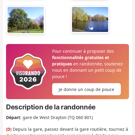
Pour continuer à proposer des
fonctionnalités gratuites et
pratiques
en randonnée, soutenez-
nous en donnant un petit coup de
pouce !
Je donne un coup de pouce
Description de la randonnée
Départ
: gare de West Drayton (TQ 060 801
)
(
D
) Depuis
la gare, passez devant la gare routière, tournez à