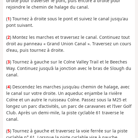
droite pour traverser le pont, puis encore à droite pour
rejoindre le chemin de halage du canal.
(
1
) Tournez à droite sous le pont et suivez le canal jusqu'au
pont suivant.
(
2
) Montez les marches et traversez le canal. Continuez tout
droit au panneau « Grand Union Canal ». Traversez un cours
d'eau, puis tournez à droite.
(
3
) Tournez à gauche sur le Colne Valley Trail et le Beeches
Way. Continuez jusqu’à la jonction avec le bras de Slough du
canal.
(
4
) Descendez les marches jusqu’au chemin de halage, avec
le canal sur votre droite. Un aqueduc enjambe la rivière
Colne et un autre le ruisseau Colne. Passez sous la M25 et
longez un parc d’activités, un parc de caravanes et l’Iver Golf
Club. Après un demi-mile, la piste cyclable 61 traverse le
canal.
(
5
) Tournez à gauche et traversez la voie ferrée sur la piste
cyclable n° 61. Lorsque la piste cyclable vire à gauche,