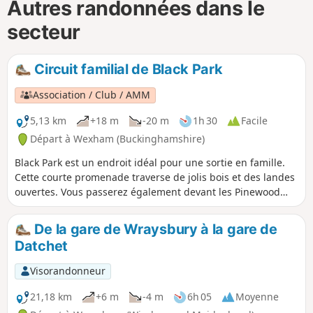
Autres randonnées dans le
secteur
Circuit familial de Black Park
Association / Club / AMM
5,13 km
+18 m
-20 m
1h 30
Facile
Départ à Wexham (Buckinghamshire)
Black Park est un endroit idéal pour une sortie en famille.
Cette courte promenade traverse de jolis bois et des landes
ouvertes. Vous passerez également devant les Pinewood
Studios. Prévoyez suffisamment de temps pour vous
détendre au café ou pique-niquer au bord du lac.
De la gare de Wraysbury à la gare de
Datchet
Visorandonneur
21,18 km
+6 m
-4 m
6h 05
Moyenne