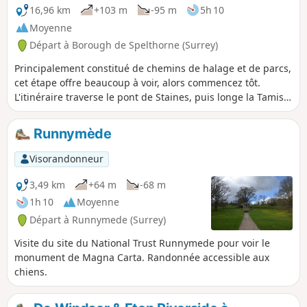
16,96 km
+103 m
-95 m
5h 10
Moyenne
Départ à Borough de Spelthorne (Surrey)
Principalement constitué de chemins de halage et de parcs,
cet étape offre beaucoup à voir, alors commencez tôt.
L'itinéraire traverse le pont de Staines, puis longe la Tamise
avant de traverser la route à Runnymede.
Runnymède
Visorandonneur
3,49 km
+64 m
-68 m
1h 10
Moyenne
Départ à Runnymede (Surrey)
Visite du site du National Trust Runnymede pour voir le
monument de Magna Carta. Randonnée accessible aux
chiens.