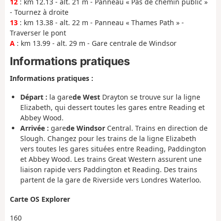
12
: km 12.13 - alt. 21 m - Panneau « Pas de chemin public »
- Tournez à droite
13
: km 13.38 - alt. 22 m - Panneau « Thames Path » -
Traverser le pont
A
: km 13.99 - alt. 29 m - Gare centrale de Windsor
Informations pratiques
Informations pratiques :
Départ :
la gare
de West
Drayton se trouve sur la ligne
Elizabeth, qui dessert toutes les gares entre Reading et
Abbey Wood.
Arrivée :
gare
de Windsor
Central. Trains en direction de
Slough. Changez pour les trains de la ligne Elizabeth
vers toutes les gares situées entre Reading, Paddington
et Abbey Wood. Les trains Great Western assurent une
liaison rapide vers Paddington et Reading. Des trains
partent de la gare de Riverside vers Londres Waterloo.
Carte OS Explorer
160