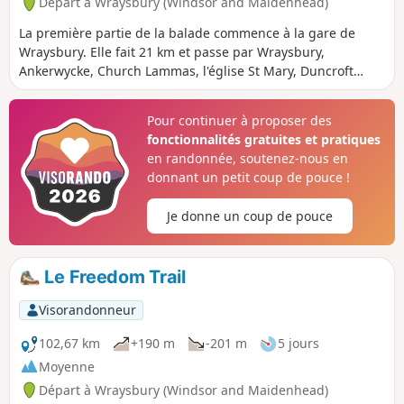
Départ à Wraysbury (Windsor and Maidenhead)
La première partie de la balade commence à la gare de
Wraysbury. Elle fait 21 km et passe par Wraysbury,
Ankerwycke, Church Lammas, l'église St Mary, Duncroft
Manor, Staines Moor, le centre de Staines-upon-Thames, les
berges de la Tamise à Staines, The Hythe, le Thames Path,
Pour continuer à proposer des
Runnymede, Old Windsor et Datchet.
fonctionnalités gratuites et pratiques
en randonnée, soutenez-nous en
donnant un petit coup de pouce !
Je donne un coup de pouce
Le Freedom Trail
Visorandonneur
102,67 km
+190 m
-201 m
5 jours
Moyenne
Départ à Wraysbury (Windsor and Maidenhead)