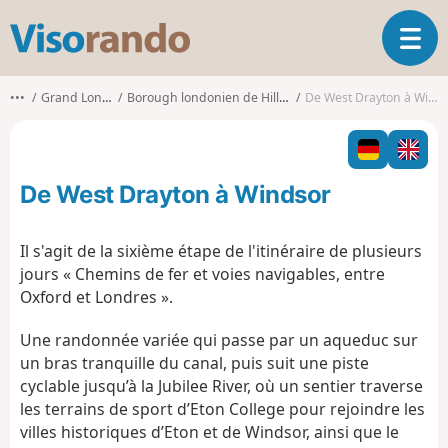
V
O
i
u
s
v
o
•••
Grand Londres
Borough londonien de Hillingdon
De West Drayton à Windsor
r
r
i
a
r
n
l
d
De West Drayton à Windsor
a
o
n
a
Il s'agit de la sixième étape de l'itinéraire de plusieurs
v
jours « Chemins de fer et voies navigables, entre
i
Oxford et Londres ».
g
a
Une randonnée variée qui passe par un aqueduc sur
t
un bras tranquille du canal, puis suit une piste
i
o
cyclable jusqu’à la Jubilee River, où un sentier traverse
n
les terrains de sport d’Eton College pour rejoindre les
villes historiques d’Eton et de Windsor, ainsi que le