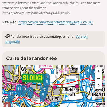
waterways between Oxford and the London suburbs. You can find more
information about the walks on
https://www.railwaysandwaterwayswalk.co.uk/
Site web :
https://www.railwaysandwaterwayswalk.co.uk/
Randonnée traduite automatiquement -
Version
originale
Carte de la randonnée
4
2
3
1
5
6
11
10
7
9
12
8
13