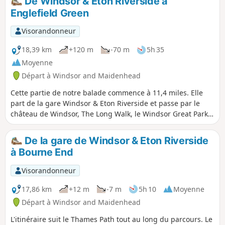
De Windsor & Eton Riverside à
Englefield Green
Visorandonneur
18,39 km
+120 m
-70 m
5h 35
Moyenne
Départ à Windsor and Maidenhead
Cette partie de notre balade commence à 11,4 miles. Elle
part de la gare Windsor & Eton Riverside et passe par le
château de Windsor, The Long Walk, le Windsor Great Park,
le Three Castles Path, Virginia Water, les Valley Gardens, les
Savill Gardens et Englefield Green.
De la gare de Windsor & Eton Riverside
à Bourne End
Visorandonneur
17,86 km
+12 m
-7 m
5h 10
Moyenne
Départ à Windsor and Maidenhead
L'itinéraire suit le Thames Path tout au long du parcours. Le