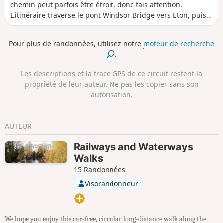
chemin peut parfois être étroit, donc fais attention.
L'itinéraire traverse le pont Windsor Bridge vers Eton, puis
tourne à gauche pour suivre le Thames Path après Boveney
et Dorney Lake. Oakley Court et Bray Studios sont
Pour plus de randonnées, utilisez notre
moteur de recherche
rapidement visibles de l'autre côté de la rivière. Ensuite, tu
.
arrives à Bray Lock, puis tu traverses Maidenhead et
Cookham jusqu'à Bourne End.
Les descriptions et la trace GPS de ce circuit restent la
propriété de leur auteur. Ne pas les copier sans son
autorisation.
AUTEUR
Railways and Waterways
Walks
15 Randonnées
Visorandonneur
We hope you enjoy this car-free, circular long-distance walk along the