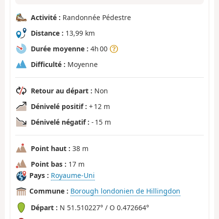
Activité :
Randonnée Pédestre
Distance :
13,99 km
Durée moyenne :
4h 00
Difficulté :
Moyenne
Retour au départ :
Non
Dénivelé positif :
+ 12 m
Dénivelé négatif :
- 15 m
Point haut :
38 m
Point bas :
17 m
Pays :
Royaume-Uni
Commune :
Borough londonien de Hillingdon
Départ :
N 51.510227° / O 0.472664°