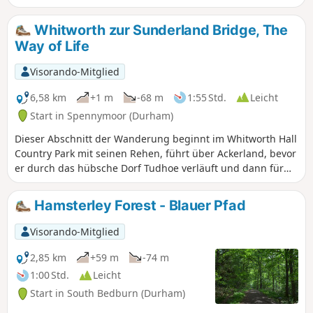
viele Dörfer der Grafschaft Durham, vom Ufer des Flusses
Tees bis zum Ufer des Flusses Wear. Auf der gesamten
Whitworth zur Sunderland Bridge, The
Wanderung sind Zeugnisse der religiösen und industriellen
Way of Life
Vergangenheit der Grafschaft Durham zu sehen, darunter
die Etherley Incline, eine frühe Eisenbahnstrecke, das
Visorando-Mitglied
mittelalterliche Durham, die sächsische Kirche von Escomb
und das römische Kastell von Binchester.
6,58 km
+1 m
-68 m
1:55 Std.
Leicht
Start in Spennymoor (Durham)
Dieser Abschnitt der Wanderung beginnt im Whitworth Hall
Country Park mit seinen Rehen, führt über Ackerland, bevor
er durch das hübsche Dorf Tudhoe verläuft und dann für
einen kurzen Abschnitt auf den Weardale Way trifft, bevor
er die Außenbezirke von Durham City erreicht.
Hamsterley Forest - Blauer Pfad
Visorando-Mitglied
2,85 km
+59 m
-74 m
1:00 Std.
Leicht
Start in South Bedburn (Durham)