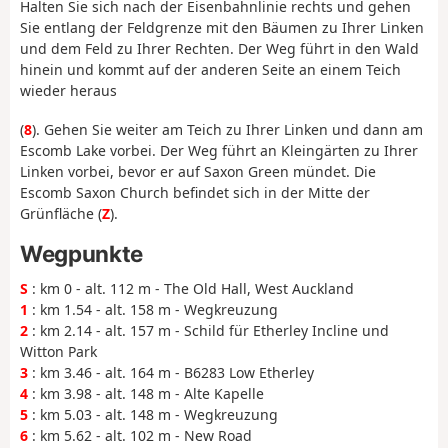
Halten Sie sich nach der Eisenbahnlinie rechts und gehen
Sie entlang der Feldgrenze mit den Bäumen zu Ihrer Linken
und dem Feld zu Ihrer Rechten. Der Weg führt in den Wald
hinein und kommt auf der anderen Seite an einem Teich
wieder heraus
(
8
). Gehen Sie weiter am Teich zu Ihrer Linken und dann am
Escomb Lake vorbei. Der Weg führt an Kleingärten zu Ihrer
Linken vorbei, bevor er auf Saxon Green mündet. Die
Escomb Saxon Church befindet sich in der Mitte der
Grünfläche (
Z
).
Wegpunkte
S
: km 0 - alt. 112 m - The Old Hall, West Auckland
1
: km 1.54 - alt. 158 m - Wegkreuzung
2
: km 2.14 - alt. 157 m - Schild für Etherley Incline und
Witton Park
3
: km 3.46 - alt. 164 m - B6283 Low Etherley
4
: km 3.98 - alt. 148 m - Alte Kapelle
5
: km 5.03 - alt. 148 m - Wegkreuzung
6
: km 5.62 - alt. 102 m - New Road