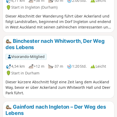
6,71 km
+38 m
-50 m
2:00 Std.
Leicht
Start in Ingleton (Durham)
Dieser Abschnitt der Wanderung führt über Ackerland und
folgt Landstraßen, beginnend im Dorf Ingleton und endend
in West Auckland mit seinen zahlreichen interessanten und
historischen Gebäuden.
Binchester nach Whitworth, Der Weg
des Lebens
Visorando-Mitglied
4,54 km
+12 m
-37 m
1:20 Std.
Leicht
Start in Durham
Dieser kürzere Abschnitt folgt eine Zeit lang dem Auckland
Way, bevor er über Ackerland zum Whitworth Hall und Deer
Park führt.
Gainford nach Ingleton – Der Weg des
Lebens