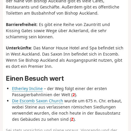
der Nähe von Bishop Auckland gibt es viele Cafés,
Restaurants und Geschäfte. Außerdem gibt es öffentliche
Toiletten am Busbahnhof von Bishop Auckland.
Barrierefreiheit
: Es gibt eine Reihe von Zauntritt und
Kissing Gates sowie Wege über Ackerland, die sehr
schlammig sein können.
Unterkünfte
: Das Manor House Hotel and Spa befindet sich
in West Auckland. Das Saxon Inn befindet sich in Escomb.
Wenn Sie Bishop Auckland als Ausgangspunkt nutzen, gibt
es dort ein Premier Inn.
Einen Besuch wert
Etherley Incline
– der Weg folgt einer der ersten
Passagierbahnlinien der Welt (
2
).
Die Escomb Saxon Church
wurde um 675 n. Chr. erbaut,
wobei Steine aus verlassenen römischen Siedlungen
verwendet wurden, die noch heute in der Bausubstanz
des Gebäudes zu sehen sind (
Z
).
Sei stets vorsichtig und plane voraus. Visorando und der