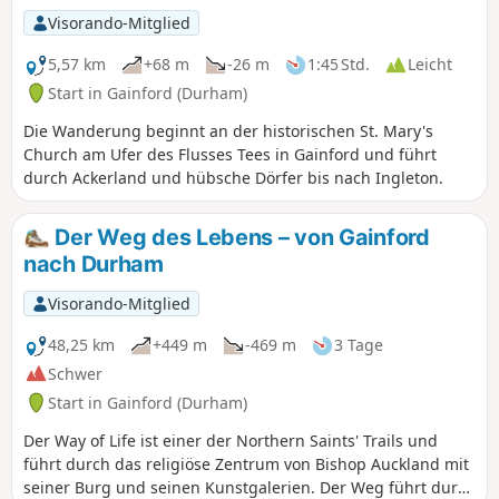
Visorando-Mitglied
5,57 km
+68 m
-26 m
1:45 Std.
Leicht
Start in Gainford (Durham)
Die Wanderung beginnt an der historischen St. Mary's
Church am Ufer des Flusses Tees in Gainford und führt
durch Ackerland und hübsche Dörfer bis nach Ingleton.
Der Weg des Lebens – von Gainford
nach Durham
Visorando-Mitglied
48,25 km
+449 m
-469 m
3 Tage
Schwer
Start in Gainford (Durham)
Der Way of Life ist einer der Northern Saints' Trails und
führt durch das religiöse Zentrum von Bishop Auckland mit
seiner Burg und seinen Kunstgalerien. Der Weg führt durch