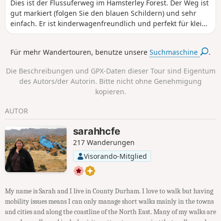
Dies ist der Flussuferweg im Hamsterley Forest. Der Weg ist
gut markiert (folgen Sie den blauen Schildern) und sehr
einfach. Er ist kinderwagenfreundlich und perfekt für kleine
Beine. Er ist hundefreundlich. Im Wald gibt es noch weitere
gut markierte Wander- und Radwege.
Für mehr Wandertouren, benutze unsere
Suchmaschine
.
Die Beschreibungen und GPX-Daten dieser Tour sind Eigentum
des Autors/der Autorin. Bitte nicht ohne Genehmigung
kopieren.
AUTOR
sarahhcfe
217 Wanderungen
Visorando-Mitglied
My name is Sarah and I live in County Durham. I love to walk but having
mobility issues means I can only manage short walks mainly in the towns
and cities and along the coastline of the North East. Many of my walks are