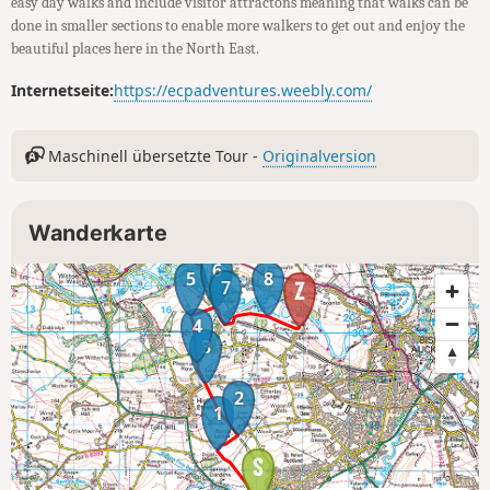
easy day walks and include visitor attractons meaning that walks can be
done in smaller sections to enable more walkers to get out and enjoy the
beautiful places here in the North East.
Internetseite:
https://ecpadventures.weebly.com/
Maschinell übersetzte Tour -
Originalversion
Wanderkarte
6
5
8
7
4
3
2
1