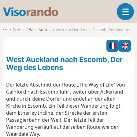
V
T
i
o
s
g
o
•••
Durham
West Auckland
West Auckland nach Escomb, Der Weg des Lebens
g
r
l
a
e
n
n
d
West Auckland nach Escomb, Der
a
o
v
Weg des Lebens
i
g
Der letzte Abschnitt der Route „The Way of Life” von
a
Gainford nach Escomb führt weiter über Ackerland
t
i
und durch kleine Dörfer und endet an der alten
o
Kirche in Escomb. Ein Teil dieser Wanderung folgt
n
dem Etherley Incline, der Strecke der ersten
Passagierbahn der Welt. Der letzte Teil der
Wanderung verläuft auf derselben Route wie der
Weardale Way.