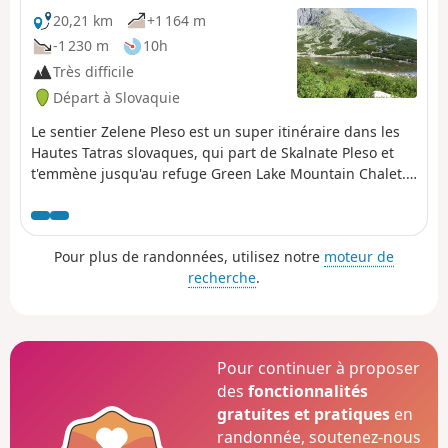
20,21 km
+1 164 m
-1 230 m
10h
Très difficile
Départ à Slovaquie
Le sentier Zelene Pleso est un super itinéraire dans les
Hautes Tatras slovaques, qui part de Skalnate Pleso et
t'emmène jusqu'au refuge Green Lake Mountain Chalet.
Le parcours offre des vues impressionnantes et plein de
chemins pour revenir.
Pour plus de randonnées, utilisez notre
moteur de
recherche
.
Pour continuer à proposer
des
fonctionnalités
gratuites et pratiques
en
randonnée, soutenez-nous