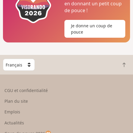
en donnant un petit coup
de pouce !
Je donne un coup de
pouce
C
R
h
e
o
t
i
o
s
CGU et confidentialité
u
i
r
s
Plan du site
e
s
n
e
Emplois
h
z
Actualités
a
u
u
n