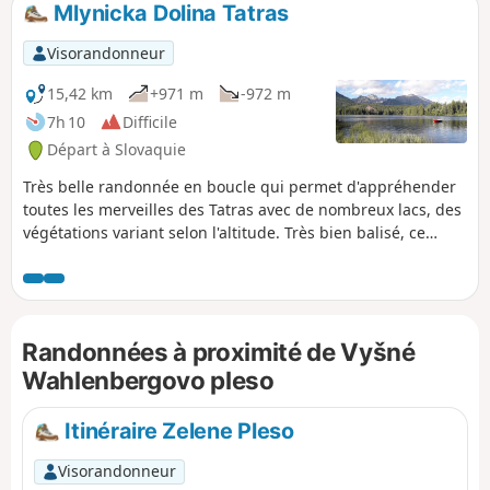
Mlynicka Dolina Tatras
p
Visorandonneur
15,42 km
+971 m
-972 m
7h 10
Difficile
Départ à Slovaquie
Très belle randonnée en boucle qui permet d'appréhender
toutes les merveilles des Tatras avec de nombreux lacs, des
végétations variant selon l'altitude. Très bien balisé, ce
sentier ne présente de difficultés que vers le col où les
amoncellements de rochers peuvent être délicats à franchir.
Superbes vues tout au long du chemin.
Randonnées à proximité de Vyšné
Wahlenbergovo pleso
Itinéraire Zelene Pleso
Visorandonneur