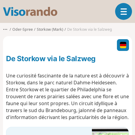
V
O
i
u
s
v
o
•••
Oder-Spree
Storkow (Mark)
De Storkow via le Salzweg
r
r
i
a
r
n
l
d
De Storkow via le Salzweg
a
o
n
a
Une curiosité fascinante de la nature est à découvrir à
v
Storkow, dans le parc naturel Dahme-Heideseen.
i
Entre Storkow et le quartier de Philadelphia se
g
trouvent de rares prairies salées avec une flore et une
a
t
faune qui leur sont propres. Un circuit idyllique à
i
travers le sud du Brandebourg, jalonné de panneaux
o
d'information décrivant les particularités de la région.
n