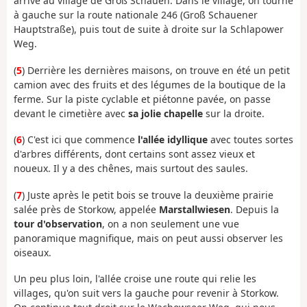
arrive au village de Groß Schauen. Dans le village, on tourne
à gauche sur la route nationale 246 (Groß Schauener
Hauptstraße), puis tout de suite à droite sur la Schlapower
Weg.
(
5
) Derrière les dernières maisons, on trouve en été un petit
camion avec des fruits et des légumes de la boutique de la
ferme. Sur la piste cyclable et piétonne pavée, on passe
devant le cimetière avec
sa jolie chapelle
sur la droite.
(
6
) C'est ici que commence
l'allée idyllique
avec toutes sortes
d'arbres différents, dont certains sont assez vieux et
noueux. Il y a des chênes, mais surtout des saules.
(
7
) Juste après le petit bois se trouve la deuxième prairie
salée près de Storkow, appelée
Marstallwiesen
. Depuis la
tour d'observation
, on a non seulement une vue
panoramique magnifique, mais on peut aussi observer les
oiseaux.
Un peu plus loin, l'allée croise une route qui relie les
villages, qu'on suit vers la gauche pour revenir à Storkow.