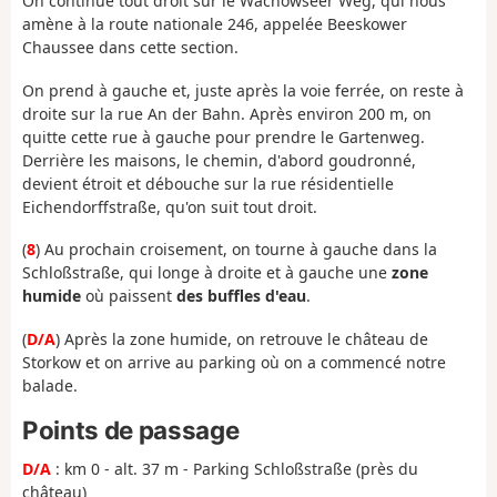
On continue tout droit sur le Wachowseer Weg, qui nous
amène à la route nationale 246, appelée Beeskower
Chaussee dans cette section.
On prend à gauche et, juste après la voie ferrée, on reste à
droite sur la rue An der Bahn. Après environ 200 m, on
quitte cette rue à gauche pour prendre le Gartenweg.
Derrière les maisons, le chemin, d'abord goudronné,
devient étroit et débouche sur la rue résidentielle
Eichendorffstraße, qu'on suit tout droit.
(
8
) Au prochain croisement, on tourne à gauche dans la
Schloßstraße, qui longe à droite et à gauche une
zone
humide
où paissent
des buffles d'eau
.
(
D/A
) Après la zone humide, on retrouve le château de
Storkow et on arrive au parking où on a commencé notre
balade.
Points de passage
D/A
: km 0 - alt. 37 m - Parking Schloßstraße (près du
château)