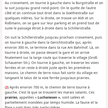
Au croisement, on tourne à gauche dans la Burgstraße et on
la suit jusqu'au grand rond-point. On le quitte de l'autre
côté et on continue tout droit dans la Goethestraße sur
quelques mètres. Sur la droite, on trouve un Aldi et un
Roßmann, on se gare sur leur parking et on prend tout de
suite le passage étroit à droite dans la Schillerstraße.
On suit la Schillerstraße jusqu'au prochain croisement, puis
on tourne à gauche dans la Gerichtsstraße qui, après
environ 300 m, se termine dans la rue Am Bahnhof. Là, on
tourne à droite, on passe devant la gare et on arrive
finalement sur la large route qui traverse le village (Groß-
Schauener-Str.). On tourne à gauche, on traverse les voies
ferrées et on reste à droite juste après les premières
maisons. Le chemin de terre nous fait sortir du village en
longeant le talus de la voie ferrée jusqu'aux prairies.
(
2
) Après environ 700 m, le chemin de terre tourne à
gauche. C'est là que se trouvent les marais salants. Ces
prairies
, appelées «
Luchwiesen »
, sont salées et
partiellement inondées par temps humide. La faune et la
flore y sont donc très particulières.