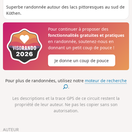
Superbe randonnée autour des lacs pittoresques au sud de
Köthen.
Pour continuer à proposer des
fonctionnalités gratuites et pratiques
en randonnée, soutenez-nous en
donnant un petit coup de pouce !
Je donne un coup de pouce
Pour plus de randonnées, utilisez notre
moteur de recherche
.
Les descriptions et la trace GPS de ce circuit restent la
propriété de leur auteur. Ne pas les copier sans son
autorisation.
AUTEUR