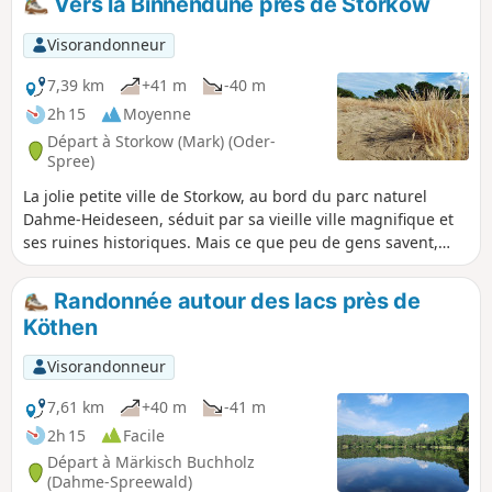
Vers la Binnendüne près de Storkow
Visorandonneur
7,39 km
+41 m
-40 m
2h 15
Moyenne
Départ à Storkow (Mark) (Oder-
Spree)
La jolie petite ville de Storkow, au bord du parc naturel
Dahme-Heideseen, séduit par sa vieille ville magnifique et
ses ruines historiques. Mais ce que peu de gens savent,
c'est que la colline au nord du lac Storkower See est formée
par une dune de sable de 32 mètres de haut, ce qui est très
Randonnée autour des lacs près de
rare à l'intérieur des terres. Tout autour, un magnifique
Köthen
paysage de lacs, de forêts et de landes cachées.
Visorandonneur
7,61 km
+40 m
-41 m
2h 15
Facile
Départ à Märkisch Buchholz
(Dahme-Spreewald)