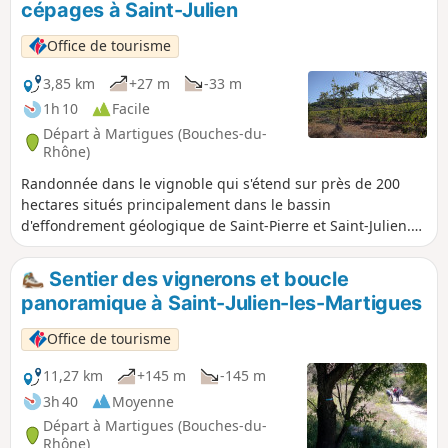
cépages à Saint-Julien
Office de tourisme
3,85 km
+27 m
-33 m
1h 10
Facile
Départ à Martigues (Bouches-du-
Rhône)
Randonnée dans le vignoble qui s'étend sur près de 200
hectares situés principalement dans le bassin
d'effondrement géologique de Saint-Pierre et Saint-Julien.
La majorité du parcellaire bénéficie de l'AOP Coteaux d'Aix-
en-Provence, avec une petite partie en IGP Méditerranée.
Sentier des vignerons et boucle
panoramique à Saint-Julien-les-Martigues
Office de tourisme
11,27 km
+145 m
-145 m
3h 40
Moyenne
Départ à Martigues (Bouches-du-
Rhône)