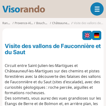
V
O
i
u
s
v
o
Randonnées
Provence-Alpes-Côte d'Azur
Bouches-du-Rhône
Châteauneuf-les-Martigues
Visite des vallons de Fauconnière et du Saut
r
r
i
a
r
n
l
d
Visite des vallons de Fauconnière et
a
o
n
du Saut
a
v
Circuit entre Saint-Julien-les-Martigues et
i
Châteauneuf-les-Martigues sur des chemins et pistes
g
a
forestières avec la découverte des falaises des vallons
t
de Fauconnière et du Saut (sites d'escalade), avec d
es
i
curiosités géologiques : roche percée, aiguilles et
o
formations rocheuses.
n
Des sommets, vous aurez des vues grandioses sur les
Étangs de Berre et de Bolmon et, en arrière plan, les