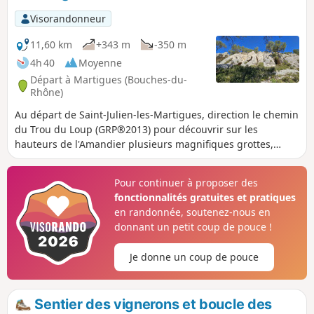
Visorandonneur
11,60 km
+343 m
-350 m
4h 40
Moyenne
Départ à Martigues (Bouches-du-
Rhône)
Au départ de Saint-Julien-les-Martigues, direction le chemin
du Trou du Loup (GRP®2013) pour découvrir sur les
hauteurs de l'Amandier plusieurs magnifiques grottes,
curieusement absentes des cartes IGN et de randonnées.
Un parcours plaisant en grande partie sur des sentiers
Pour continuer à proposer des
escarpés en forêt et aux creux des vallons.
fonctionnalités gratuites et pratiques
en randonnée, soutenez-nous en
donnant un petit coup de pouce !
Je donne un coup de pouce
Sentier des vignerons et boucle des