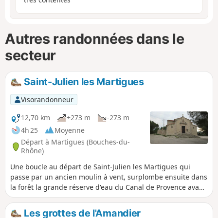
Autres randonnées dans le
secteur
Saint-Julien les Martigues
Visorandonneur
12,70 km
+273 m
-273 m
4h 25
Moyenne
Départ à Martigues (Bouches-du-
Rhône)
Une boucle au départ de Saint-Julien les Martigues qui
passe par un ancien moulin à vent, surplombe ensuite dans
la forêt la grande réserve d'eau du Canal de Provence avant
de rejoindre le Vallon de Valtrède. Attendez-vous à
rencontrer en chemin de nombreuses chèvres sauvages.
Les grottes de l'Amandier