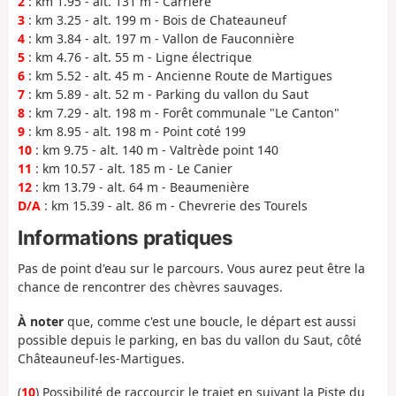
2
: km 1.95 - alt. 131 m - Carrière
3
: km 3.25 - alt. 199 m - Bois de Chateauneuf
4
: km 3.84 - alt. 197 m - Vallon de Fauconnière
5
: km 4.76 - alt. 55 m - Ligne électrique
6
: km 5.52 - alt. 45 m - Ancienne Route de Martigues
7
: km 5.89 - alt. 52 m - Parking du vallon du Saut
8
: km 7.29 - alt. 198 m - Forêt communale "Le Canton"
9
: km 8.95 - alt. 198 m - Point coté 199
10
: km 9.75 - alt. 140 m - Valtrède point 140
11
: km 10.57 - alt. 185 m - Le Canier
12
: km 13.79 - alt. 64 m - Beaumenière
D/A
: km 15.39 - alt. 86 m - Chevrerie des Tourels
Informations pratiques
Pas de point d'eau sur le parcours. Vous aurez peut être la
chance de rencontrer des chèvres sauvages.
À noter
que, comme c'est une boucle, le départ est aussi
possible depuis le parking, en bas du vallon du Saut, côté
Châteauneuf-les-Martigues.
(
10
) Possibilité de raccourcir le trajet en suivant la Piste du