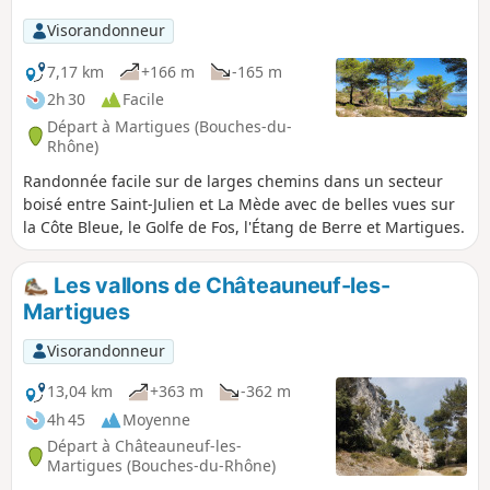
parcellaire bénéficie de l'AOP Coteaux d'Aix-en-Provence,
Visorandonneur
avec une petite partie en IGP Méditerranée.
7,17 km
+166 m
-165 m
2h 30
Facile
Départ à Martigues (Bouches-du-
Rhône)
Randonnée facile sur de larges chemins dans un secteur
boisé entre Saint-Julien et La Mède avec de belles vues sur
la Côte Bleue, le Golfe de Fos, l'Étang de Berre et Martigues.
Les vallons de Châteauneuf-les-
Martigues
Visorandonneur
13,04 km
+363 m
-362 m
4h 45
Moyenne
Départ à Châteauneuf-les-
Martigues (Bouches-du-Rhône)