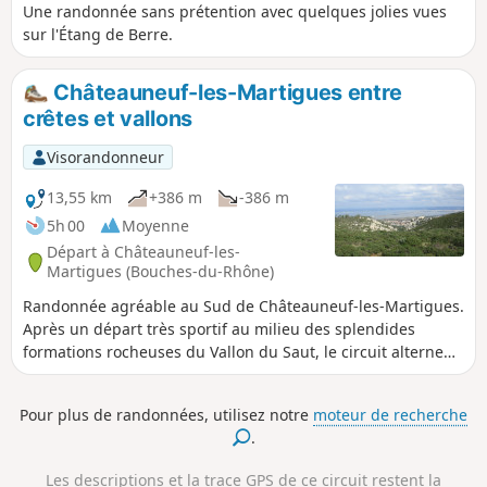
Une randonnée sans prétention avec quelques jolies vues
sur l'Étang de Berre.
Châteauneuf-les-Martigues entre
crêtes et vallons
Visorandonneur
13,55 km
+386 m
-386 m
5h 00
Moyenne
Départ à Châteauneuf-les-
Martigues (Bouches-du-Rhône)
Randonnée agréable au Sud de Châteauneuf-les-Martigues.
Après un départ très sportif au milieu des splendides
formations rocheuses du Vallon du Saut, le circuit alterne
sentiers plaisants en fond de vallon, et pistes en plateau
avec de magnifiques vues sur l'Étang de Berre d'un côté, et
Pour plus de randonnées, utilisez notre
moteur de recherche
sur le littoral de la Côte Bleue de l'autre côté.
.
Les descriptions et la trace GPS de ce circuit restent la