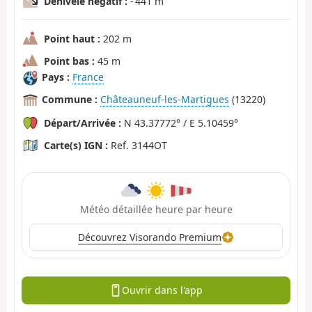
Dénivelé négatif :
- 441 m
Point haut :
202 m
Point bas :
45 m
Pays :
France
Commune :
Châteauneuf-les-Martigues
(13220)
Départ/Arrivée :
N 43.37772° / E 5.10459°
Carte(s) IGN :
Ref. 3144OT
Météo détaillée heure par heure
Découvrez Visorando Premium
Ouvrir dans l'app