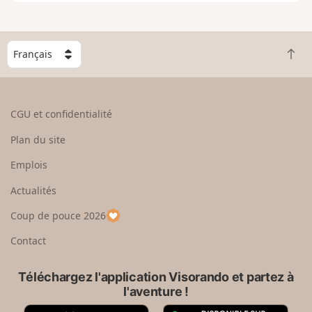
e
n
g
C
r
R
h
a
e
o
n
t
i
d
o
s
CGU et confidentialité
u
i
r
s
Plan du site
e
s
n
e
Emplois
h
z
Actualités
a
u
u
n
Coup de pouce 2026
t
p
a
Contact
y
s
Téléchargez l'application Visorando et partez à
l'aventure !
A
G