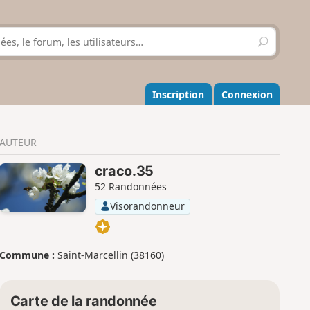
R
e
c
h
e
Inscription
Connexion
r
c
h
AUTEUR
e
r
craco.35
52 Randonnées
Visorandonneur
Commune :
Saint-Marcellin (38160)
Carte de la randonnée