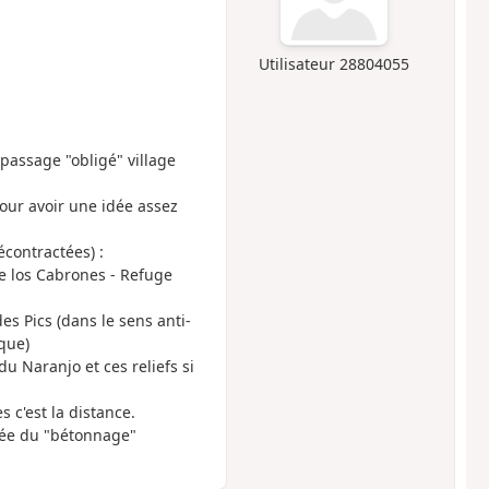
Utilisateur 28804055
 passage "obligé" village
pour avoir une idée assez
contractées) :
de los Cabrones - Refuge
es Pics (dans le sens anti-
ique)
du Naranjo et ces reliefs si
 c'est la distance.
rvée du "bétonnage"