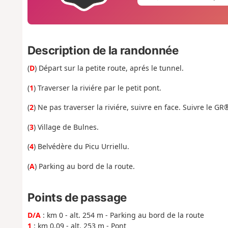
Description de la randonnée
(
D
) Départ sur la petite route, aprés le tunnel.
(
1
) Traverser la riviére par le petit pont.
(
2
) Ne pas traverser la riviére, suivre en face. Suivre le G
(
3
) Village de Bulnes.
(
4
) Belvédère du Picu Urriellu.
(
A
) Parking au bord de la route.
Points de passage
D/A
: km 0 - alt. 254 m - Parking au bord de la route
1
: km 0.09 - alt. 253 m - Pont