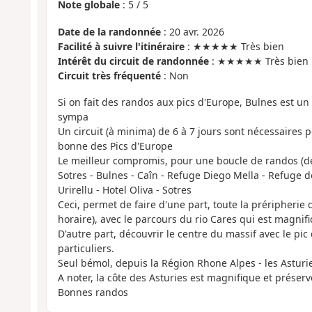
Note globale
:
5
/
5
Date de la randonnée
: 20 avr. 2026
Facilité à suivre l'itinéraire
: ★★★★★ Très bien
Intérêt du circuit de randonnée
: ★★★★★ Très bien
Circuit très fréquenté
: Non
Si on fait des randos aux pics d'Europe, Bulnes est un
sympa
Un circuit (à minima) de 6 à 7 jours sont nécessaires 
bonne des Pics d'Europe
Le meilleur compromis, pour une boucle de randos (dé
Sotres - Bulnes - Caîn - Refuge Diego Mella - Refuge 
Urirellu - Hotel Oliva - Sotres
Ceci, permet de faire d'une part, toute la préripherie d
horaire), avec le parcours du rio Cares qui est magnif
D'autre part, découvrir le centre du massif avec le pic 
particuliers.
Seul bémol, depuis la Région Rhone Alpes - les Asturies
A noter, la côte des Asturies est magnifique et prése
Bonnes randos