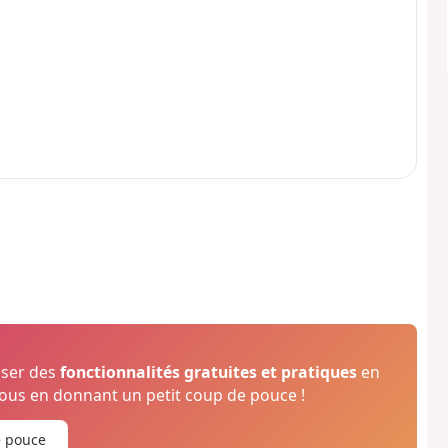
oser des
fonctionnalités gratuites et pratiques
en
us en donnant un petit coup de pouce !
e pouce