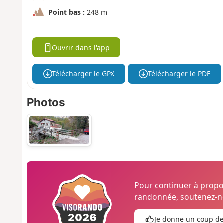
Point bas :
248 m
Ouvrir dans l'app
Télécharger le GPX
Télécharger le PDF
Photos
Pour continuer à prop
randonnée, soutenez-no
Je donne un coup d