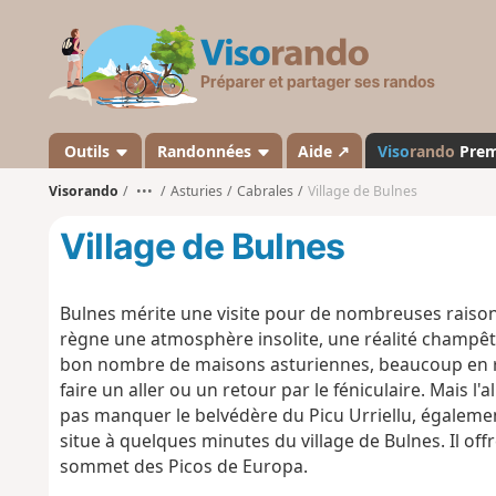
V
i
s
o
r
a
Outils
Randonnées
Aide ↗
Viso
rando
Pre
n
Visorando
•••
Asturies
Cabrales
Village de Bulnes
d
o
Village de Bulnes
Bulnes mérite une visite pour de nombreuses raisons
règne une atmosphère insolite, une réalité champêtr
bon nombre de maisons asturiennes
, beaucoup en r
faire un aller ou un retour par le féniculaire. Mais l'
pas manquer le belvédère du Picu Urriellu, égaleme
situe à quelques minutes du village de Bulnes. Il o
sommet des Picos de Europa.