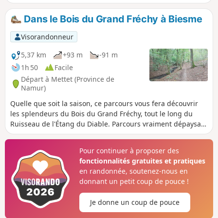
mon autre randonnée dans le même coin (n°6600390).
Dans le Bois du Grand Fréchy à Biesme
Visorandonneur
5,37 km
+93 m
-91 m
1h 50
Facile
Départ à Mettet (Province de
Namur)
Quelle que soit la saison, ce parcours vous fera découvrir
les splendeurs du Bois du Grand Fréchy, tout le long du
Ruisseau de l'Étang du Diable. Parcours vraiment dépaysant
malgré la courte distance. Je propose une autre distance
dans les mêmes environs : "Autour du Bois du Grand
Pour continuer à proposer des
Fréchy" (17 km). Voir dates chasse plus bas
fonctionnalités gratuites et pratiques
en randonnée, soutenez-nous en
donnant un petit coup de pouce !
Je donne un coup de pouce