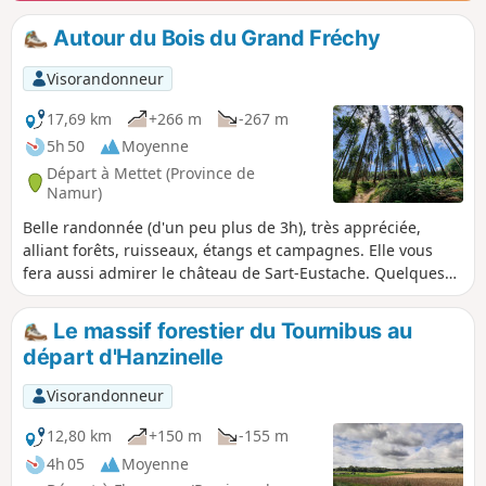
Autour du Bois du Grand Fréchy
Visorandonneur
17,69 km
+266 m
-267 m
5h 50
Moyenne
Départ à Mettet (Province de
Namur)
Belle randonnée (d'un peu plus de 3h), très appréciée,
alliant forêts, ruisseaux, étangs et campagnes. Elle vous
fera aussi admirer le château de Sart-Eustache. Quelques
courts passages sur macadam mais nécessaires pour
rejoindre d'autres beaux tronçons où la forêt est dominante.
Le massif forestier du Tournibus au
Dates de chasse plus bas
départ d'Hanzinelle
Visorandonneur
12,80 km
+150 m
-155 m
4h 05
Moyenne