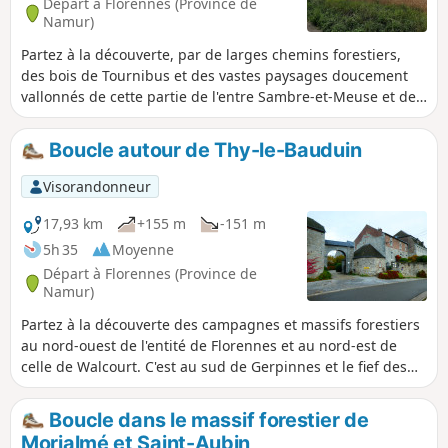
Départ à Florennes (Province de
Namur)
Partez à la découverte, par de larges chemins forestiers,
des bois de Tournibus et des vastes paysages doucement
vallonnés de cette partie de l'entre Sambre-et-Meuse et de
son histoire, parfois tragique avec la bataille de Wagnée le
24 août 1914. C'est au château d'Hanzinelle que furent
Boucle autour de Thy-le-Bauduin
signé en 1978 les "Accords d'Hanzinelle " qui restructurent
la sidérurgie wallonne. Sans oublier son folklore avec les
Visorandonneur
fameuses Marches de l'entre Sambre-et-Meuse, évocations,
en costume d'époque des armées napoléoniennes.
17,93 km
+155 m
-151 m
5h 35
Moyenne
Départ à Florennes (Province de
Namur)
Partez à la découverte des campagnes et massifs forestiers
au nord-ouest de l'entité de Florennes et au nord-est de
celle de Walcourt. C'est au sud de Gerpinnes et le fief des
marches et pèlerinages de l'Entre-Sambre-et-Meuse.Peu
après le départ, le parcours passe devant la majestueuse
Boucle dans le massif forestier de
Ferme de la Prévôté (panneau didactique) et l'imposante
Morialmé et Saint-Aubin