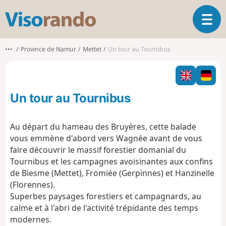
V
O
i
u
s
v
o
•••
Province de Namur
Mettet
Un tour au Tournibus
r
r
i
a
r
n
l
d
Un tour au Tournibus
a
o
n
a
Au départ du hameau des Bruyères, cette balade
v
vous emmène d'abord vers Wagnée avant de vous
i
faire découvrir le massif forestier domanial du
g
Tournibus et les campagnes avoisinantes aux confins
a
t
de Biesme (Mettet), Fromiée (Gerpinnes) et Hanzinelle
i
(Florennes).
o
Superbes paysages forestiers et campagnards, au
n
calme et à l'abri de l'activité trépidante des temps
modernes.