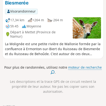
Biesmerée
Visorandonneur
17,34 km
+264 m
-264 m
5h 45
Moyenne
Départ à Mettet (Province de
Namur)
La Molignée est une petite rivière de Wallonie formée par la
confluence à Ermonton-sur-Biert du Ruisseau de Biesmerée
et du Ruisseau de Behoûde. C'est autour de ces deux
ruisseaux et de la Molignée toute naissante que s'articule
cette balade en boucle.
Pour plus de randonnées, utilisez notre
moteur de recherche
.
Les descriptions et la trace GPS de ce circuit restent la
propriété de leur auteur. Ne pas les copier sans son
autorisation.