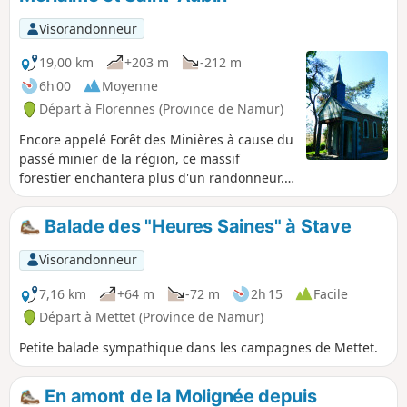
église de Hanzinne.La balade passe aux confins de
Tarcienne, dans la forêt domaniale puis dans le centre de
Visorandonneur
Morialmé avant de rejoindre les villages de Hanzinelle et de
revenir à Hanzinne.
19,00 km
+203 m
-212 m
6h 00
Moyenne
Départ à Florennes (Province de Namur)
Encore appelé Forêt des Minières à cause du
passé minier de la région, ce massif
forestier enchantera plus d'un randonneur.
La nature y règne en maître et, hormis un
peu de nuisance sonore à proximité de la
Balade des "Heures Saines" à Stave
N932, c'est le calme plat, le chant des
oiseaux ou le bruissement des feuilles au
Visorandonneur
vent selon la saison et la météo.
7,16 km
+64 m
-72 m
2h 15
Facile
Départ à Mettet (Province de Namur)
Petite balade sympathique dans les campagnes de Mettet.
En amont de la Molignée depuis