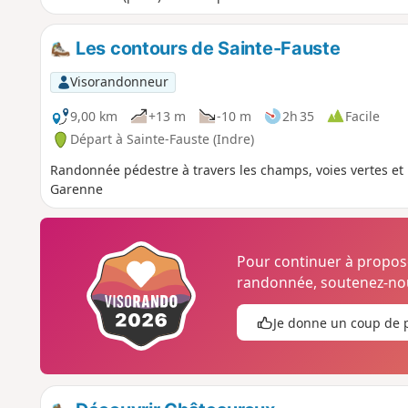
Les contours de Sainte-Fauste
Visorandonneur
9,00 km
+13 m
-10 m
2h 35
Facile
Départ à Sainte-Fauste (Indre)
Randonnée pédestre à travers les champs, voies vertes et
Garenne
Pour continuer à propo
randonnée, soutenez-nou
Je donne un coup de 