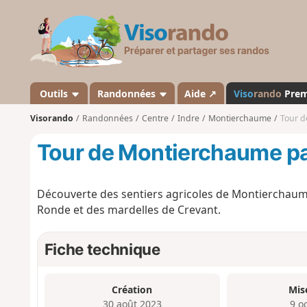
V
i
s
o
r
a
Outils
Randonnées
Aide ↗
Viso
rando
Pre
n
Visorando
Randonnées
Centre
Indre
Montierchaume
Tour d
d
o
Tour de Montierchaume par
Découverte des sentiers agricoles de Montierchaume
Ronde et des mardelles de Crevant.
Fiche technique
Création
Mis
30 août 2023
9 o