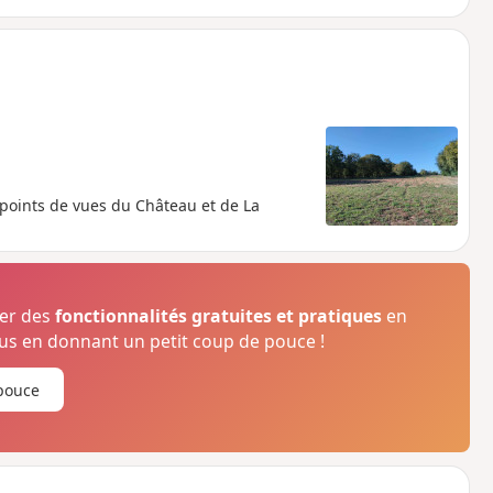
 points de vues du Château et de La
ser des
fonctionnalités gratuites et pratiques
en
s en donnant un petit coup de pouce !
pouce