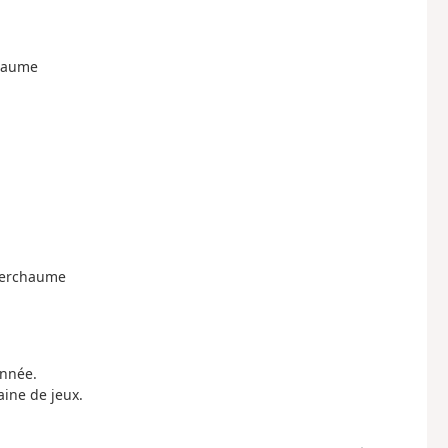
chaume
tierchaume
onnée.
ine de jeux.