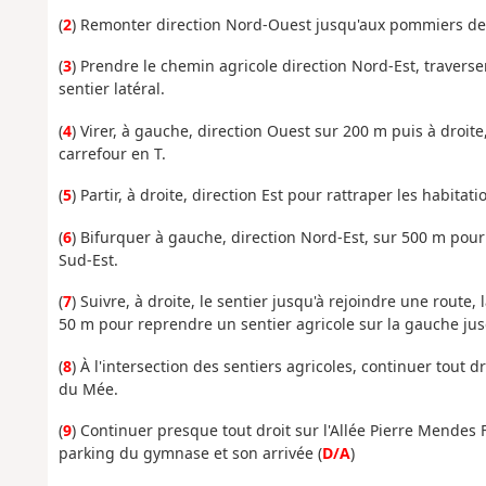
(
2
) Remonter direction Nord-Ouest jusqu'aux pommiers de l
(
3
) Prendre le chemin agricole direction Nord-Est, travers
sentier latéral.
(
4
) Virer, à gauche, direction Ouest sur 200 m puis à droit
carrefour en T.
(
5
) Partir, à droite, direction Est pour rattraper les habit
(
6
) Bifurquer à gauche, direction Nord-Est, sur 500 m pour
Sud-Est.
(
7
) Suivre, à droite, le sentier jusqu'à rejoindre une route
50 m pour reprendre un sentier agricole sur la gauche jusq
(
8
) À l'intersection des sentiers agricoles, continuer tout
du Mée.
(
9
) Continuer presque tout droit sur l'Allée Pierre Mendes 
parking du gymnase et son arrivée (
D/A
)