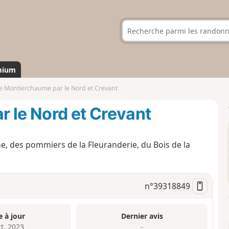
mium
e Montierchaume par le Nord et Crevant
 le Nord et Crevant
, des pommiers de la Fleuranderie, du Bois de la
n°
39318849
e à jour
Dernier avis
ct. 2023
–