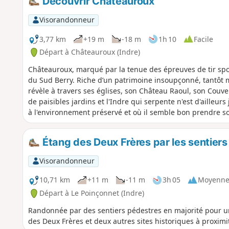
Découvrir Châteauroux
Visorandonneur
3,77 km
+19 m
-18 m
1h 10
Facile
Départ à Châteauroux (Indre)
Châteauroux, marqué par la tenue des épreuves de tir spor
du Sud Berry. Riche d’un patrimoine insoupçonné, tantôt 
révèle à travers ses églises, son Château Raoul, son Couv
de paisibles jardins et l'Indre qui serpente n'est d'ailleurs
à l'environnement préservé et où il semble bon prendre s
Étang des Deux Frères par les sentiers
Visorandonneur
10,71 km
+11 m
-11 m
3h 05
Moyenn
Départ à Le Poinçonnet (Indre)
Randonnée par des sentiers pédestres en majorité pour u
des Deux Frères et deux autres sites historiques à proximi