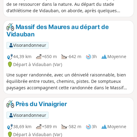
de se ressourcer dans la nature. Au départ du stade
d'athlétisme de Vidauban, on aborde, après quelques
kilomètres sur un chemin goudronné, le premier
dépaysement avec un franchissement de gué plus ou moins
Massif des Maures au départ de
difficile suivant la saison. Puis on longe la clôture du golf,
Vidauban
d'abord sur un chemin goudronné puis, après quelques
centaines de mètres, sur une piste bien torturée, mais le
Visorandonneur
golf offre des vues magnifiques. En le quittant, on aborde le
couvert avec des petites pistes en sous-bois, puis à nouveau
44,39 km
+650 m
-642 m
3h
Moyenne
un franchissement de gué avant de rejoindre la Route du
Départ à Vidauban (Var)
Plan de la Tour, après avoir franchi à nouveau un gué et le
Une super randonnée, avec un dénivelé raisonnable, bien
pont sur l'Aille. L'itinéraire se termine en empruntant à
équilibrée entre routes, chemins, pistes. De somptueux
nouveau un sentier herbeux et ombragé.
paysages accompagnent cette randonnée dans le Massif
des Maures avec vues sur le Rocher de Roquebrune avec,
en arrière plan, les Alpes .
Près du Vinaigrier
Visorandonneur
38,69 km
+589 m
-582 m
3h
Moyenne
Départ à Vidauban (Var)