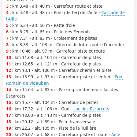
3
: km 3.48 - alt. 40 m - Carrefour route et piste
4
: km 4.48 - alt. 48 m - Pont (de fer) de l'Aille -
Cascade de
l'Aille
5
: km 5.24 - alt. 50 m - Patte d'oie
6
: km 6.25 - alt. 65 m - Piste des Fenouils
7
: km 7.31 - alt. 83 m - Croisement de pistes
8
: km 8.33 - alt. 103 m - Citerne de lutte contre l'incendie
9
: km 10.46 - alt. 97 m - Carrefour piste et route
10
: km 11.68 - alt. 104 m - Carrefour de pistes
11
: km 12.65 - alt. 121 m - Carrefour de pistes
12
: km 13.1 - alt. 100 m - Carrefour chemin et piste
13
: km 13.99 - alt. 93 m - Carrefour piste et sentier -
Pont
Romain de Vidauban
14
: km 14.64 - alt. 83 m - Parking randonneurs lac des
Escarcets
15
: km 15.7 - alt. 104 m - Carrefour de pistes
16
: km 17.32 - alt. 106 m - Gué -
Lac des Escarcets
17
: km 18.03 - alt. 113 m - Carrefour de pistes
18
: km 20.12 - alt. 89 m - Piste transversale
19
: km 22.2 - alt. 105 m - Piste de la Tuilière
20
: km 26.07 - alt. 68 m - Carrefour piste et route -
Aille