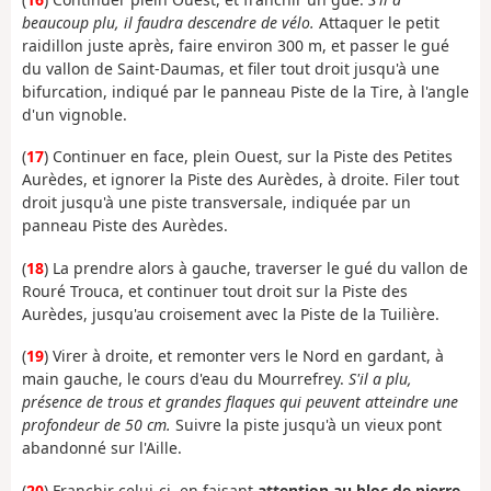
beaucoup plu, il faudra descendre de vélo.
Attaquer le petit
raidillon juste après, faire environ 300 m, et passer le gué
du vallon de Saint-Daumas, et filer tout droit jusqu'à une
bifurcation, indiqué par le panneau Piste de la Tire, à l'angle
d'un vignoble.
(
17
) Continuer en face, plein Ouest, sur la Piste des Petites
Aurèdes, et ignorer la Piste des Aurèdes, à droite. Filer tout
droit jusqu'à une piste transversale, indiquée par un
panneau Piste des Aurèdes.
(
18
) La prendre alors à gauche, traverser le gué du vallon de
Rouré Trouca, et continuer tout droit
sur la Piste des
Aurèdes, jusqu'au croisement avec la Piste de la Tuilière.
(
19
) Virer à droite, et
remonter vers le Nord en gardant, à
main gauche, le cours d'eau du Mourrefrey.
S'il a plu,
présence
de trous et grandes flaques qui peuvent atteindre une
profondeur de 50 cm.
Suivre la piste jusqu'à un vieux pont
abandonné sur l'Aille.
(
20
) Franchir celui-ci, en faisant
attention au bloc de pierre