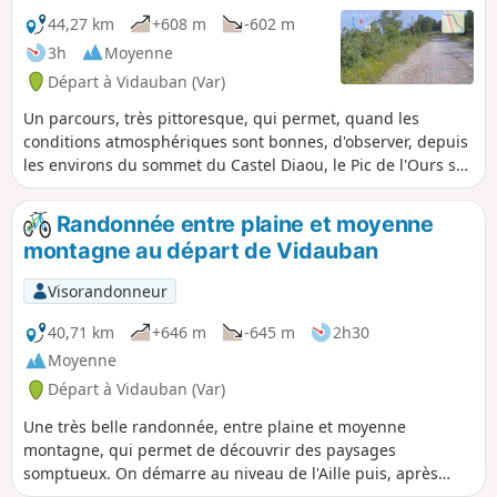
44,27 km
+608 m
-602 m
3h
Moyenne
Départ à Vidauban (Var)
Un parcours, très pittoresque, qui permet, quand les
conditions atmosphériques sont bonnes, d'observer, depuis
les environs du sommet du Castel Diaou, le Pic de l'Ours sur
l'Estelle d'un côté, et Notre-Dames des Anges sur les
Maures. On traverse une multitudes de paysages différents
Randonnée entre plaine et moyenne
dans les bois, les vallées, les crêtes. On suit l'Argens, l'Aille,
montagne au départ de Vidauban
et on les traverse après, ou bien avant, de les avoir
surplombées.
Visorandonneur
40,71 km
+646 m
-645 m
2h30
Moyenne
Départ à Vidauban (Var)
Une très belle randonnée, entre plaine et moyenne
montagne, qui permet de découvrir des paysages
somptueux. On démarre au niveau de l'Aille puis, après
quelques kilomètres, on attaque une première montée de 3