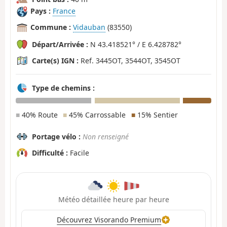
Pays :
France
Commune :
Vidauban
(83550)
Départ/Arrivée :
N 43.418521° / E 6.428782°
Carte(s) IGN :
Ref. 3445OT, 3544OT, 3545OT
Type de chemins :
■
40% Route
■
45% Carrossable
■
15% Sentier
Portage vélo :
Non renseigné
Difficulté :
Facile
Météo détaillée heure par heure
Découvrez Visorando Premium