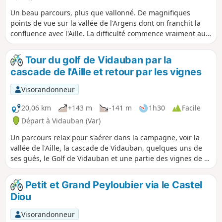
Un beau parcours, plus que vallonné. De magnifiques
points de vue sur la vallée de l'Argens dont on franchit la
confluence avec l'Aille. La difficulté commence vraiment au
seizième kilomètre pour atteindre presque le sommet du
Vinaigrier. On alterne entre le goudron, les chemins de
Tour du golf de Vidauban par la
terre, avec ou sans ornière suivant la saison, les pistes
cascade de l'Aille et retour par les vignes
caillouteuses présentant plus ou moins de racines. En
résumé, un parcours exigeant et attrayant.
Visorandonneur
20,06 km
+143 m
-141 m
1h30
Facile
Départ à Vidauban (Var)
Un parcours relax pour s'aérer dans la campagne, voir la
vallée de l'Aille, la cascade de Vidauban, quelques uns de
ses gués, le Golf de Vidauban et une partie des vignes de ce
village.
Petit et Grand Peyloubier via le Castel
Diou
Visorandonneur