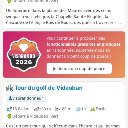
Départ à Vidauban (Var)
pas oublier !
Un itinéraire dans la plaine des Maures avec des coins
sympas à voir tels que, la Chapelle Sainte-Brigitte, la
Cascade de l'Aille, le Bois de Bouis, des gués à traverser s'il
a plu, des points de vue et une belle végétation. On utilise
de la route départementale, du chemin goudronné, de la
Pour continuer à proposer des
piste qui peut se transformer en bourbier par fortes
fonctionnalités gratuites et pratiques
pluies. Attention aux ornières laissées par les engins
en randonnée, soutenez-nous en
forestiers. Une première partie calme, puis c'est la
donnant un petit coup de pouce !
grimpette de Malatrache, et retour au calme, dans la
plaine, au milieu des vignobles.
Je donne un coup de pouce
Tour du golf de Vidauban
Visorandonneur
15,84 km
+89 m
-80 m
1h
Facile
Départ à Vidauban (Var)
C'est un petit tour qui s'effectue dans l'heure et qui permet