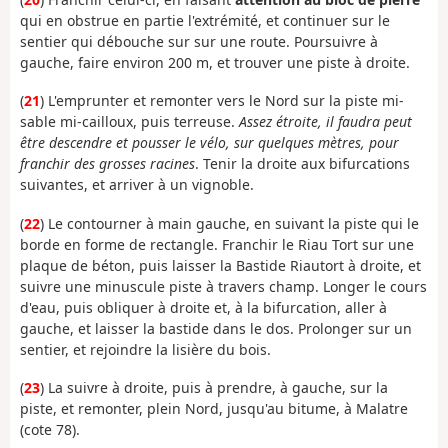
qui en obstrue en partie l'extrémité, et continuer sur le
sentier qui débouche sur sur une route. Poursuivre à
gauche, faire environ 200 m, et trouver une piste à droite.
(
21
) L'emprunter et r
emonter vers le Nord sur la piste mi-
sable mi-cailloux, puis terreuse.
Assez étroite, il faudra peut
être descendre et pousser le vélo, sur quelques mètres, pour
franchir des grosses racines
. Tenir la droite aux bifurcations
suivantes, et arriver à un vignoble.
(
22
) Le contourner à main gauche, en suivant la piste qui le
borde en forme de rectangle. F
ranchir le Riau Tort sur une
plaque de béton, puis laisser la Bastide Riautort à droite, et
suivre une minuscule piste à travers champ
. Longer le cours
d'eau, puis obliquer à droite et, à la bifurcation, aller à
gauche, et laisser la bastide dans le dos. Prolonger sur un
sentier, et rejoindre la lisière du bois.
(
23
) La suivre à
droite, puis à prendre, à gauche, sur la
piste, et remonter, plein Nord, jusqu'au bitume, à Malatre
(cote 78).