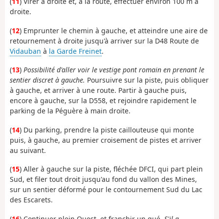
(
11
) Virer à droite et, à la route, effectuer environ 100 m à
droite.
(
12
) Emprunter le chemin à gauche, et atteindre une aire de
retournement à droite jusqu'à arriver sur la
D48 Route de
Vidauban
à
la Garde Freinet
.
(
13
)
Possibilité d'aller voir le vestige pont romain en prenant le
sentier discret à gauche.
Poursuivre sur la piste, puis obliquer
à gauche, et arriver à une route. Partir à gauche puis,
encore à gauche, sur la D558, et rejoindre rapidement le
parking de la Péguère à main droite.
(
14
) Du parking, prendre la piste caillouteuse qui monte
puis, à gauche, au premier croisement de pistes et arriver
au suivant.
(
15
) Aller à gauche sur la piste, fléchée
DFCI, qui part plein
Sud, et filer tout droit jusqu'au fond du vallon des Mines,
sur un sentier déformé pour le
contournement Sud du Lac
des Escarets.
(
16
) Continuer plein Ouest, et franchir un
gué.
S'il a