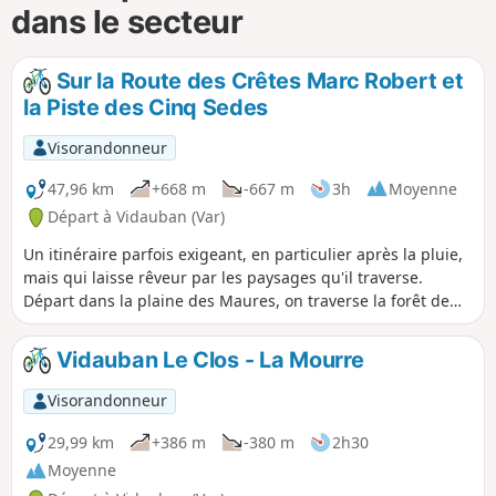
dans le secteur
Sur la Route des Crêtes Marc Robert et
la Piste des Cinq Sedes
Visorandonneur
47,96 km
+668 m
-667 m
3h
Moyenne
Départ à Vidauban (Var)
Un itinéraire parfois exigeant, en particulier après la pluie,
mais qui laisse rêveur par les paysages qu'il traverse.
Départ dans la plaine des Maures, on traverse la forêt de
pins parasols, pins douglas, chênes verts et chênes liège.
La nature des revêtements est très changeante, sable,
Vidauban Le Clos - La Mourre
cailloux, pierres, goudron et les alternances permettent la
récupération. Le ou les points d'orgue sont la Route des
Visorandonneur
Crêtes Marc Robert qui dévoile, dans la plaine, le Lac des
Escarcets, argenté au milieu de la verdure et la descente
29,99 km
+386 m
-380 m
2h30
des Cinq Sedes serpentant vers le village des Mayons avec
Moyenne
de nombreux points de vue. Un itinéraire que l'on ne peut