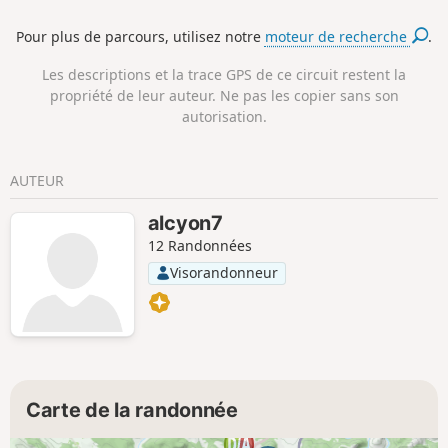
km. On redescend sur 2 kilomètres, pour attaquer le gros
Pour plus de parcours, utilisez notre
moteur de recherche
.
morceau : une montée d'environ 6 kilomètres qui démarre
par une piste mi-sable, mi-terre, pour se transformer en
Les descriptions et la trace GPS de ce circuit restent la
piste caillouteuse.
propriété de leur auteur. Ne pas les copier sans son
autorisation.
AUTEUR
alcyon7
12 Randonnées
Visorandonneur
Carte de la randonnée