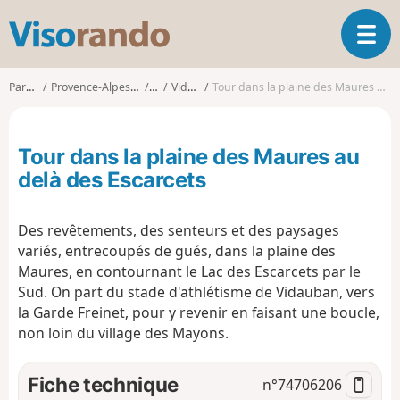
V
O
i
u
s
v
o
Parcours
Provence-Alpes-Côte d'Azur
Var
Vidauban
Tour dans la plaine des Maures au delà des Escarcets
r
r
i
a
r
n
Tour dans la plaine des Maures au
l
d
a
delà des Escarcets
o
n
a
Des revêtements, des senteurs et des paysages
v
i
variés, entrecoupés de gués, dans la plaine des
g
Maures, en contournant le Lac des Escarcets par le
a
Sud. On part du stade d'athlétisme de Vidauban, vers
t
la Garde Freinet, pour y revenir en faisant une boucle,
i
non loin du village des Mayons.
o
n
Fiche technique
n°
74706206