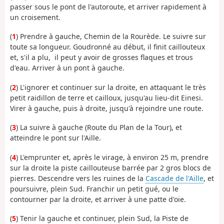
passer sous le pont de l'autoroute, et arriver rapidement à
un croisement.
(
1
) Prendre à gauche,
Chemin de la Rourède. Le suivre sur
toute sa longueur. Goudronné au début, il finit caillouteux
et, s'il a plu, il peut y avoir de grosses flaques et trous
d'eau. Arriver à un pont à gauche.
(
2
) L'ignorer et continuer sur la droite, en attaquant le très
petit raidillon de terre et cailloux, jusqu'au lieu-dit
Einesi.
Virer à gauche, puis à droite, jusqu'à rejoindre une route.
(
3
) La suivre à gauche (
Route du Plan de la Tour), et
atteindre le pont sur l'Aille.
(
4
) L'emprunter et, a
près le virage, à environ 25 m, prendre
sur la droite la piste caillouteuse barrée par 2 gros blocs de
pierres. Descendre vers les ruines de la
Cascade de l'Aille
,
et
poursuivre, plein Sud. Franchir un petit gué, ou le
contourner par la droite, et arriver à une patte d'oie.
(
5
) Tenir la gauche et continuer,
plein Sud, la Piste de