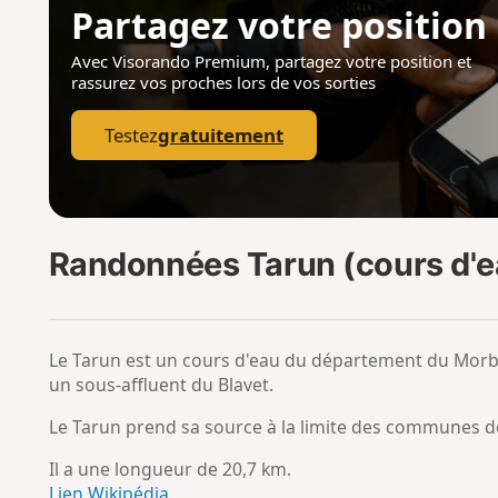
Partagez votre position
Avec Visorando Premium, partagez votre position
et
rassurez vos proches lors de vos sorties
Testez
gratuitement
Randonnées Tarun (cours d'eau
Le Tarun est un cours d'eau du département du Morbih
un sous-affluent du Blavet.
Le Tarun prend sa source à la limite des communes de
Il a une longueur de 20,7 km.
Lien Wikipédia