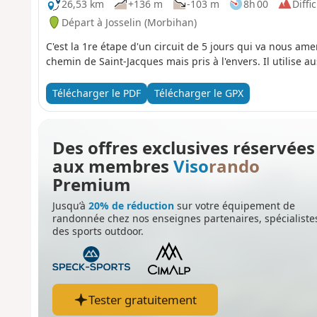
26,53 km
+136 m
-103 m
8h 00
Diffic
Départ à Josselin (Morbihan)
C'est la 1re étape d'un circuit de 5 jours qui va nous ame
chemin de Saint-Jacques mais pris à l'envers. Il utilise a
Télécharger le PDF
Télécharger le GPX
Des offres exclusives réservées
aux membres
Viso
rando
Premium
Jusqu’à
20% de réduction
sur votre équipement de
randonnée chez nos enseignes partenaires, spécialiste
des sports outdoor.
Tester gratuitement