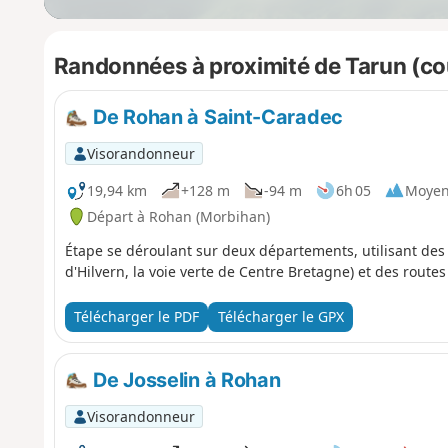
Randonnées à proximité de Tarun (cour
De Rohan à Saint-Caradec
Visorandonneur
19,94 km
+128 m
-94 m
6h 05
Moye
Départ à Rohan (Morbihan)
Étape se déroulant sur deux départements, utilisant des 
d'Hilvern, la voie verte de Centre Bretagne) et des route
Télécharger le PDF
Télécharger le GPX
De Josselin à Rohan
Visorandonneur