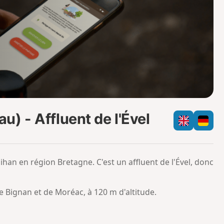
o
a
i
m
p
) - Affluent de l'Ével
an en région Bretagne. C'est un affluent de l'Ével, donc
 Bignan et de Moréac, à 120 m d'altitude.