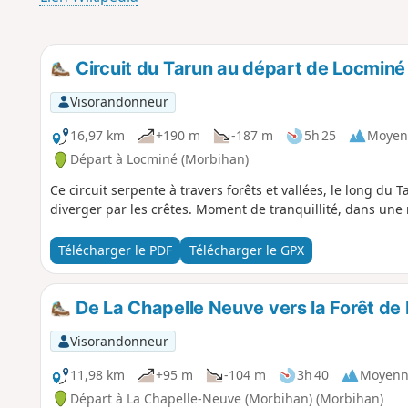
Circuit du Tarun au départ de Locminé
Visorandonneur
16,97 km
+190 m
-187 m
5h 25
Moyen
Départ à Locminé (Morbihan)
Ce circuit serpente à travers forêts et vallées, le long du T
diverger par les crêtes. Moment de tranquillité, dans une
Télécharger le PDF
Télécharger le GPX
De La Chapelle Neuve vers la Forêt de
Visorandonneur
11,98 km
+95 m
-104 m
3h 40
Moyenn
Départ à La Chapelle-Neuve (Morbihan) (Morbihan)