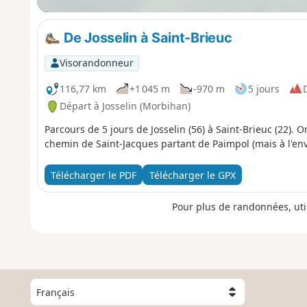
De Josselin à Saint-Brieuc
Visorandonneur
116,77 km
+1 045 m
-970 m
5 jours
D
Départ à Josselin (Morbihan)
Parcours de 5 jours de Josselin (56) à Saint-Brieuc (22). O
chemin de Saint-Jacques partant de Paimpol (mais à l'enve
Télécharger le PDF
Télécharger le GPX
Pour plus de randonnées, uti
C
h