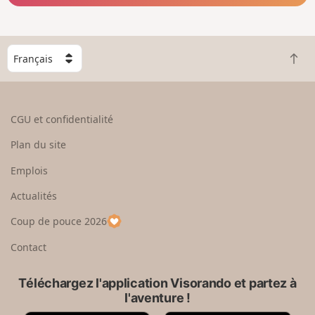
C
R
h
e
o
t
i
o
s
CGU et confidentialité
u
i
r
s
Plan du site
e
s
n
e
Emplois
h
z
Actualités
a
u
u
n
Coup de pouce 2026
t
p
a
Contact
y
s
Téléchargez l'application Visorando et partez à
l'aventure !