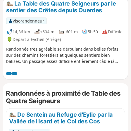
La Table des Quatre Seigneurs par le
p
sentier des Crêtes depuis Ouerdes
Visorandonneur
14,36 km
+604 m
-601 m
5h 50
Difficile
Départ à Eycheil (Ariège)
Randonnée très agréable se déroulant dans belles forêts
sur des chemins forestiers et quelques sentiers bien
balisés. Un passage assez difficile entièrement câblé (à
éviter avec des chiens sinon portage), de nombreuses
petites dérivations pour aller voir les entrées de gouffres ou
points de vue à ne pas manquer. De très belles hêtraies et
la renaissance des buis apportent à ce chemin un petit
Randonnées à proximité de Table des
aspect féérique. L'application vous sera utile car de
nombreux sentiers se croisent à plusieurs moments.
Quatre Seigneurs
De Sentein au Refuge d'Eylie par la
Vallée de l'Isard et le Col des Cos