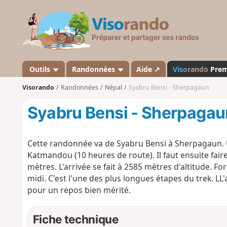
V
i
s
o
r
a
Outils
Randonnées
Aide ↗
Viso
rando
Pre
n
Visorando
Randonnées
Népal
Syabru Bensi - Sherpagaun
d
o
Syabru Bensi - Sherpagau
Cette randonnée va de Syabru Bensi à Sherpagaun. U
Katmandou (10 heures de route). Il faut ensuite fair
mètres. L'arrivée se fait à 2585 mètres d'altitude. Fort
midi. C'est l'une des plus longues étapes du trek. LL
pour un repos bien mérité.
Fiche technique