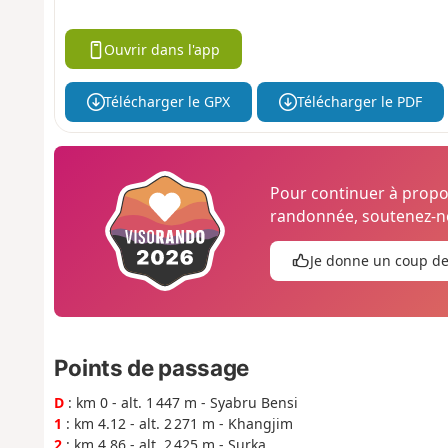
Ouvrir dans l'app
Télécharger le GPX
Télécharger le PDF
Pour continuer à prop
randonnée, soutenez-no
Je donne un coup d
Points de passage
D
: km 0 - alt. 1 447 m - Syabru Bensi
1
: km 4.12 - alt. 2 271 m - Khangjim
2
: km 4.86 - alt. 2 425 m - Surka