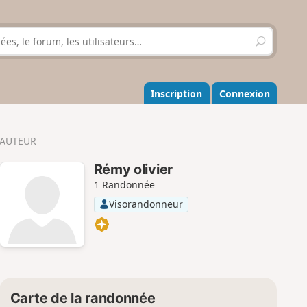
R
e
c
h
e
Inscription
Connexion
r
c
h
AUTEUR
e
r
Rémy olivier
1 Randonnée
Visorandonneur
Carte de la randonnée