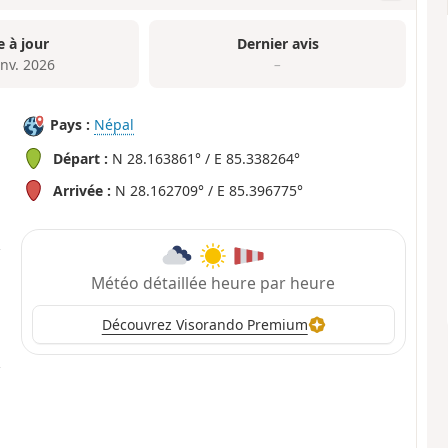
e à jour
Dernier avis
anv. 2026
–
Pays :
Népal
Départ :
N 28.163861° / E 85.338264°
Arrivée :
N 28.162709° / E 85.396775°
Météo détaillée heure par heure
Découvrez Visorando Premium