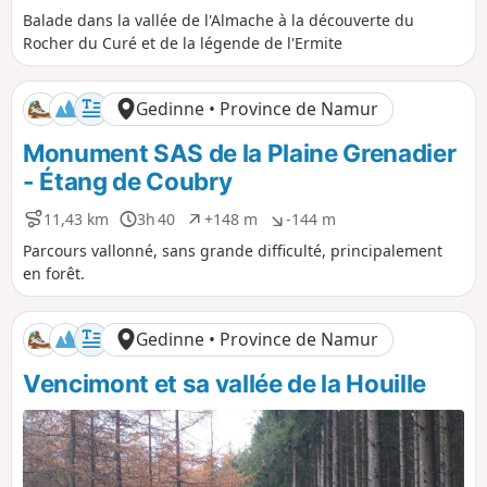
i
u
é
é
Balade dans la vallée de l'Almache à la découverte du
s
r
n
n
Rocher du Curé et de la légende de l'Ermite
t
é
i
i
a
e
v
v
n
e
e
Gedinne • Province de Namur
c
l
l
e
é
é
Monument SAS de la Plaine Grenadier
p
n
o
é
- Étang de Coubry
s
g
i
a
11,43 km
3h 40
+148 m
-144 m
D
D
D
D
t
t
i
u
é
é
Parcours vallonné, sans grande difficulté, principalement
i
i
s
r
n
n
f
f
en forêt.
t
é
i
i
a
e
v
v
n
e
e
Gedinne • Province de Namur
c
l
l
e
é
é
Vencimont et sa vallée de la Houille
p
n
o
é
s
g
i
a
t
t
i
i