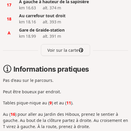
À gauche à hauteur de la sapinière
17
km 16.63
alt. 374 m
Au carrefour tout droit
18
km 18.16
alt. 393 m
Gare de Graide-station
A
km 18.99
alt. 391 m
Voir sur la carte
Informations pratiques
Pas d'eau sur le parcours.
Peut être boueux par endroit.
Tables pique-nique au (
9
) et au (
11
).
Au (
16
) pour aller au Jardin des Hiboux, prenez le sentier à
gauche. Au bout de la clôture partez à droite. Au croisement en
T virez à gauche. À la route, prenez à droite.