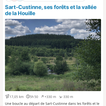
Sart-Custinne, ses forêts et la vallée
de la Houille
17,05 km
5h 50
+330 m
-330 m
D
D
D
D
i
u
é
é
Une boucle au départ de Sart-Custinne dans les forêts et le