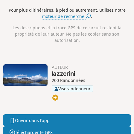
n
e
e
vérifier les horaires du restaurant.
c
l
l
Pour plus d'itinéraires, à pied ou autrement, utilisez notre
e
é
é
moteur de recherche
.
p
n
o
é
s
g
Les descriptions et la trace GPS de ce circuit restent la
i
a
propriété de leur auteur. Ne pas les copier sans son
t
t
autorisation.
i
i
f
f
AUTEUR
lazzerini
200 Randonnées
Visorandonneur
Ouvrir dans l'app
Télécharger le GPX