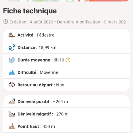
e
4km
18km
n
Fiche technique
g
Création :
4 août 2020
• Dernière modification :
9 mars 2021
r
a
Activité :
Pédestre
n
d
Distance :
18,99 km
Durée moyenne :
6h 10
Difficulté :
Moyenne
Retour au départ :
Non
Dénivelé positif :
+ 264 m
Dénivelé négatif :
- 270 m
Point haut :
450 m