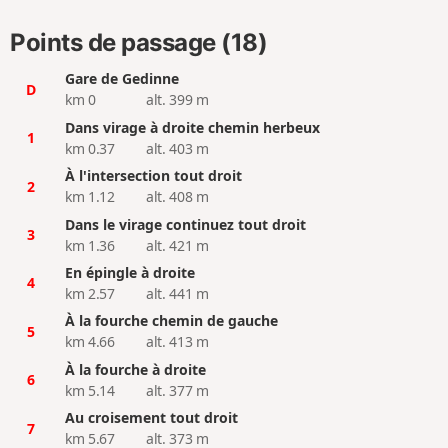
Points de passage (18)
Gare de Gedinne
D
km 0
alt. 399 m
Dans virage à droite chemin herbeux
1
km 0.37
alt. 403 m
À l'intersection tout droit
2
km 1.12
alt. 408 m
Dans le virage continuez tout droit
3
km 1.36
alt. 421 m
En épingle à droite
4
km 2.57
alt. 441 m
À la fourche chemin de gauche
5
km 4.66
alt. 413 m
À la fourche à droite
6
km 5.14
alt. 377 m
Au croisement tout droit
7
km 5.67
alt. 373 m