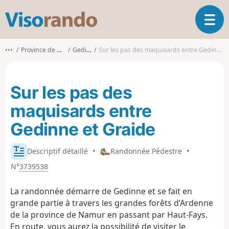
V
O
i
u
s
v
o
•••
Province de Namur
Gedinne
Sur les pas des maquisards entre Gedinne et Graide
r
r
i
a
r
n
Sur les pas des
l
d
a
o
maquisards entre
n
a
Gedinne et Graide
v
i
Descriptif détaillé
•
Randonnée Pédestre
•
g
a
N°
3739538
t
i
La randonnée démarre de Gedinne et se fait en
o
grande partie à travers les grandes forêts d’Ardenne
n
de la province de Namur en passant par Haut-Fays.
En route, vous aurez la possibilité de visiter le