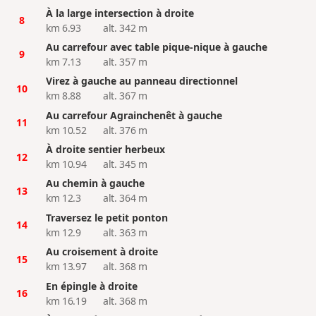
À la large intersection à droite
8
km 6.93
alt. 342 m
Au carrefour avec table pique-nique à gauche
9
km 7.13
alt. 357 m
Virez à gauche au panneau directionnel
10
km 8.88
alt. 367 m
Au carrefour Agrainchenêt à gauche
11
km 10.52
alt. 376 m
À droite sentier herbeux
12
km 10.94
alt. 345 m
Au chemin à gauche
13
km 12.3
alt. 364 m
Traversez le petit ponton
14
km 12.9
alt. 363 m
Au croisement à droite
15
km 13.97
alt. 368 m
En épingle à droite
16
km 16.19
alt. 368 m