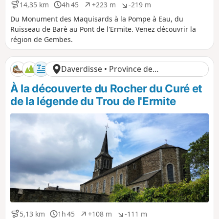
14,35 km
4h 45
+223 m
-219 m
D
D
D
D
i
u
é
é
Du Monument des Maquisards à la Pompe à Eau, du
s
r
n
n
Ruisseau de Barè au Pont de l'Ermite. Venez découvrir la
t
é
i
i
région de Gembes.
a
e
v
v
n
e
e
c
l
l
Daverdisse • Province de
e
é
é
p
n
Luxembourg
À la découverte du Rocher du Curé et
o
é
s
g
de la légende du Trou de l'Ermite
i
a
t
t
i
i
f
f
5,13 km
1h 45
+108 m
-111 m
D
D
D
D