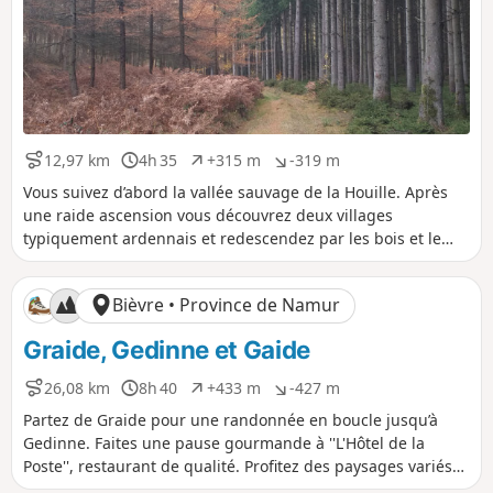
f
f
12,97 km
4h 35
+315 m
-319 m
D
D
D
D
i
u
é
é
Vous suivez d’abord la vallée sauvage de la Houille. Après
s
r
n
n
une raide ascension vous découvrez deux villages
t
é
i
i
typiquement ardennais et redescendez par les bois et le
a
e
v
v
ruisseau d'Hiek jusqu'à Vencimont.
n
e
e
c
l
l
Bièvre • Province de Namur
e
é
é
p
n
Graide, Gedinne et Gaide
o
é
s
g
i
a
26,08 km
8h 40
+433 m
-427 m
D
D
D
D
t
t
i
u
é
é
Partez de Graide pour une randonnée en boucle jusqu’à
i
i
s
r
n
n
Gedinne. Faites une pause gourmande à ''L'Hôtel de la
f
f
t
é
i
i
Poste'', restaurant de qualité. Profitez des paysages variés
a
e
v
v
avant de revenir à Graide par un autre sentier. Pensez à