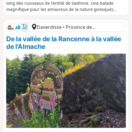
s
r
n
n
long des ruisseaux de l'entité de Gedinne. Une balade
t
é
i
i
magnifique pour les amoureux de la nature (presque)
a
e
v
v
intacte. Randonnée difficile, non par sa longueur, non par
n
e
e
sa déclivité, non par la nature du terrain, mais par son tracé
c
l
l
Daverdisse • Province de
e
é
é
et le peu de repères visibles en forêt.
p
n
Luxembourg
De la vallée de la Rancenne à la vallée
o
é
s
g
de l'Almache
i
a
t
t
i
i
f
f