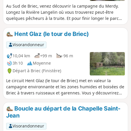
Au Sud de Briec, venez découvrir la campagne du Merdy.
Longez la Rivière Langelin où vous trouverez peut-être
quelques pêcheurs à la truite. Et pour finir longer le parc
du Manoir de la Boissière et traverser son bois.
Hent Glaz (le tour de Briec)
Visorandonneur
10,04 km
+99 m
-96 m
3h 10
Moyenne
Départ à Briec (Finistère)
Le circuit Hent Glaz (le tour de Briec) met en valeur la
campagne environnante et les zones humides et boisées de
Briec à travers ruisseaux et garennes. Vous y découvrirez
des panoramas vers Landudal et Edern, un passage tout
près du Manoir de la Boissière, le Parc Anita Conti, les hauts
Boucle au départ de la Chapelle Saint-
de Briec de l’Odet, puis la future forêt urbaine de 7000
Jean
arbres nouvellement plantés et de belles prairies et zones
humides qui vous feront penser à un bayou. Ne soyez pas
Visorandonneur
surpris de croiser un chevreuil ou de voir planer une buse