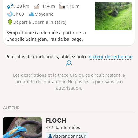
au-dessus de vous dans une végétation encore intacte et
9,28 km
+114 m
-116 m
naturelle, très riche en biodiversité.
3h 00
Moyenne
Départ à Edern (Finistère)
Sympathique randonnée à partir de la
Chapelle Saint-Jean. Pas de balisage.
Pour plus de randonnées, utilisez notre
moteur de recherche
.
Les descriptions et la trace GPS de ce circuit restent la
propriété de leur auteur. Ne pas les copier sans son
autorisation.
AUTEUR
FLOCH
472 Randonnées
Visorandonneur