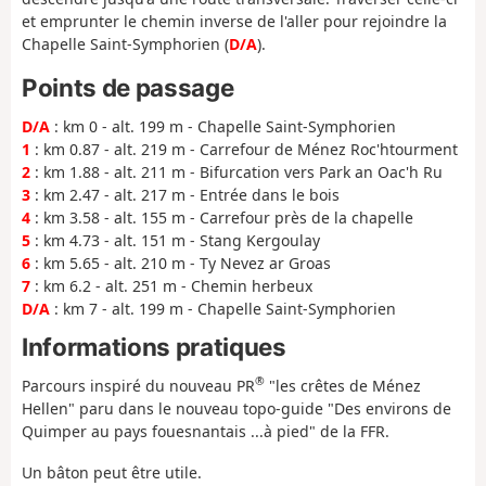
et emprunter le chemin inverse de l'aller pour rejoindre la
Chapelle Saint-Symphorien (
D/A
).
Points de passage
D/A
: km 0 - alt. 199 m - Chapelle Saint-Symphorien
1
: km 0.87 - alt. 219 m - Carrefour de Ménez Roc'htourment
2
: km 1.88 - alt. 211 m - Bifurcation vers Park an Oac'h Ru
3
: km 2.47 - alt. 217 m - Entrée dans le bois
4
: km 3.58 - alt. 155 m - Carrefour près de la chapelle
5
: km 4.73 - alt. 151 m - Stang Kergoulay
6
: km 5.65 - alt. 210 m - Ty Nevez ar Groas
7
: km 6.2 - alt. 251 m - Chemin herbeux
D/A
: km 7 - alt. 199 m - Chapelle Saint-Symphorien
Informations pratiques
®
Parcours inspiré du nouveau PR
"les crêtes de Ménez
Hellen" paru dans le nouveau topo-guide "Des environs de
Quimper au pays fouesnantais ...à pied" de la FFR.
Un bâton peut être utile.