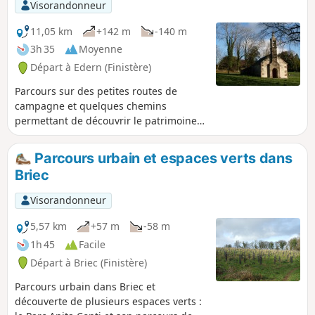
Visorandonneur
11,05 km
+142 m
-140 m
3h 35
Moyenne
Départ à Edern (Finistère)
Parcours sur des petites routes de
campagne et quelques chemins
permettant de découvrir le patrimoine
local : chapelle, croix, vestige d'une
ancienne abbaye et fontaine
Parcours urbain et espaces verts dans
monumentale sauvée de l'oubli en 2023
Briec
par l'association Edern Histoire et
Patrimoine.
Visorandonneur
5,57 km
+57 m
-58 m
1h 45
Facile
Départ à Briec (Finistère)
Parcours urbain dans Briec et
découverte de plusieurs espaces verts :