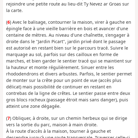
rejoindre une petite route au lieu-dit Ty Nevez ar Groas sur
la carte.
(
6
) Avec le balisage, contourner la maison, virer à gauche en
épingle face à une vieille barrière en bois et avancer d'une
centaine de mètres. Au niveau d'une chaînette, s'engager à
droite dans le "Jardin Picart", jardin privé dont le passage
est autorisé en restant bien sur le parcours tracé. Suivre le
marquage au sol, parfois sur des cailloux en forme de
marches, et bien garder le sentier tracé qui se maintient sur
la hauteur et monte régulièrement. Sinuer entre les
rhododendrons et divers arbustes. Parfois, le sentier permet
de monter sur la crête pour un point de vue (accès plus
délicat) mais possibilité de continuer en restant en
contrebas de la ligne de crêtes. Le sentier passe entre deux
gros blocs rocheux (passage étroit mais sans danger), puis
atteint une zone dégagée.
(
7
) Obliquer, à droite, sur un chemin herbeux qui se dirige
vers la sortie du parc, maison à main droite.
À la route d'accès à la maison, tourner à gauche et
descendre jusqu'à une route transversale. Traverser celle-ci