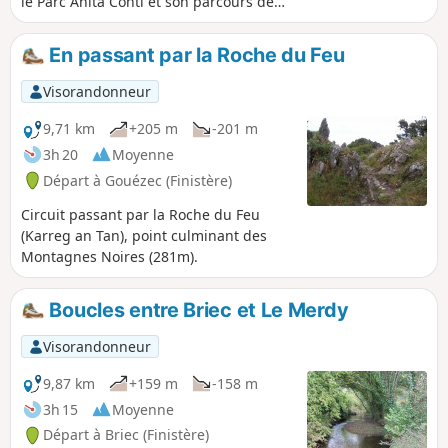
le Parc Anita Conti et son parcours de
santé et d'orientation, la future forêt
urbaine de 8,7 ha où 7 500 arbres sont
En passant par la Roche du Feu
plantés depuis 2024. Le parcours
propose plusieurs bancs pour se
Visorandonneur
reposer et des espaces avec des jeux
pour enfants ainsi que des tables de
9,71 km
+205 m
-201 m
pique-nique.
3h 20
Moyenne
Départ à Gouézec (Finistère)
Circuit passant par la Roche du Feu
(Karreg an Tan), point culminant des
Montagnes Noires (281m).
Boucles entre Briec et Le Merdy
Visorandonneur
9,87 km
+159 m
-158 m
3h 15
Moyenne
Départ à Briec (Finistère)