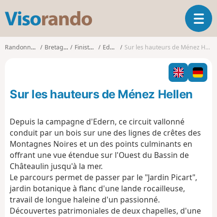
V
O
i
u
s
v
o
Randonnées
Bretagne
Finistère
Edern
Sur les hauteurs de Ménez Hellen
r
r
i
a
r
n
l
d
Sur les hauteurs de Ménez Hellen
a
o
n
a
Depuis la campagne d'Edern, ce circuit vallonné
v
conduit par un bois sur une des lignes de crêtes des
i
Montagnes Noires et un des points culminants en
g
offrant une vue étendue sur l'Ouest du Bassin de
a
t
Châteaulin jusqu'à la mer.
i
Le parcours permet de passer par le "Jardin Picart",
o
jardin botanique à flanc d'une lande rocailleuse,
n
travail de longue haleine d'un passionné.
Découvertes patrimoniales de deux chapelles, d'une