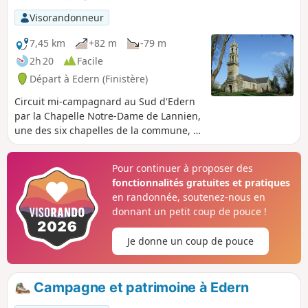
Visorandonneur
7,45 km
+82 m
-79 m
2h 20
Facile
Départ à Edern (Finistère)
Circuit mi-campagnard au Sud d'Edern
par la Chapelle Notre-Dame de Lannien,
une des six chapelles de la commune, la
seule au Sud, puis près du Château de
la Boissière qui eut son heure de gloire
Pour continuer à proposer des
du vivant de Jean Edern Hallier.Le
fonctionnalités gratuites et pratiques
parcours aborde ensuite le côté Ouest
en randonnée, soutenez-nous en
de Briec qui concentre les équipements
donnant un petit coup de pouce !
sportifs, culturels ainsi que les écoles.
Nota : Ce parcours emprunte
Je donne un coup de pouce
essentiellement des petites routes de
campagne ainsi que des rues dans le
secteur urbanisé.
Campagne et patrimoine à Edern