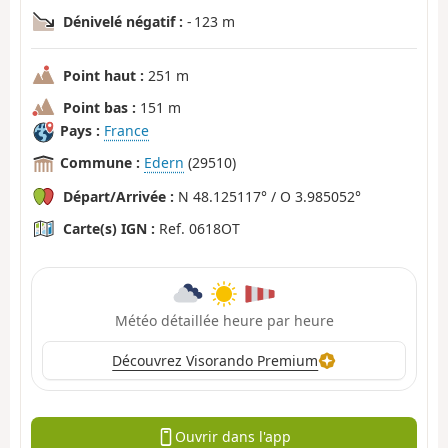
Dénivelé négatif :
- 123 m
Point haut :
251 m
Point bas :
151 m
Pays :
France
Commune :
Edern
(29510)
Départ/Arrivée :
N 48.125117° / O 3.985052°
Carte(s) IGN :
Ref. 0618OT
Météo détaillée heure par heure
Découvrez Visorando Premium
Ouvrir dans l'app