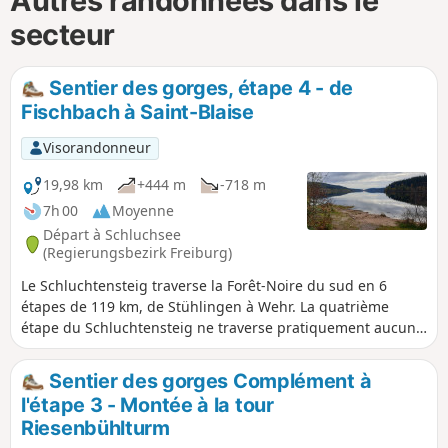
Autres randonnées dans le
secteur
Sentier des gorges, étape 4 - de
Fischbach à Saint-Blaise
Visorandonneur
19,98 km
+444 m
-718 m
7h 00
Moyenne
Départ à Schluchsee
(Regierungsbezirk Freiburg)
Le Schluchtensteig traverse la Forêt-Noire du sud en 6
étapes de 119 km, de Stühlingen à Wehr. La quatrième
étape du Schluchtensteig ne traverse pratiquement aucune
gorge et est donc assez facile à parcourir. Il ne faut
toutefois pas sous-estimer le dénivelé, notamment après
Sentier des gorges Complément à
l'Unterkrummenhof, où une longue montée attend les
l'étape 3 - Montée à la tour
randonneurs, et après St. Blasien, où la descente sur la
Riesenbühlturm
route forestière est longue et parfois assez raide. La Forêt-