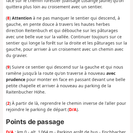
face sur le chemin forestier (balisage Losange Jaune) qu'on
quittera plus loin au croisement avec un sentier.
(
8
)
Attention
à ne pas manquer le sentier qui descend, à
gauche, en pente douce à travers les hautes herbes
direction Reitenbuch et qui débouche sur les pâturages
avec une belle vue sur la vallée. Continuer toujours sur ce
sentier qui longe la forêt sur la droite et les pâturages sur la
gauche, pour arriver à un croisement avec un chemin avec
du gravier.
(
9
) Suivre ce sentier qui descend sur la gauche et qui nous
ramène jusqu'à la route qu'on traverse à nouveau
avec
prudence
pour monter en face en passant devant une belle
petite chapelle et arriver à nouveau au parking de la
Raitenbucher Höhe.
(
2
) À partir de là, reprendre le chemin inverse de l'aller pour
rejoindre le parking de départ (
D/A
).
Points de passage
D/A
: km 0 - alt. 1 064 m - Parking arrêt de bus - Fischbacher