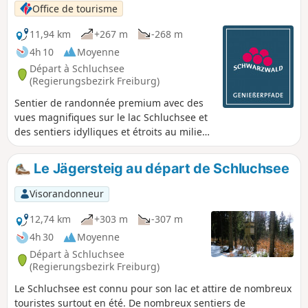
Office de tourisme
11,94 km
+267 m
-268 m
4h 10
Moyenne
Départ à Schluchsee
(Regierungsbezirk Freiburg)
Sentier de randonnée premium avec des
vues magnifiques sur le lac Schluchsee et
des sentiers idylliques et étroits au milieu
du paysage de rêve de la Haute Forêt-
Noire.
Le Jägersteig au départ de Schluchsee
Visorandonneur
12,74 km
+303 m
-307 m
4h 30
Moyenne
Départ à Schluchsee
(Regierungsbezirk Freiburg)
Le Schluchsee est connu pour son lac et attire de nombreux
touristes surtout en été. De nombreux sentiers de