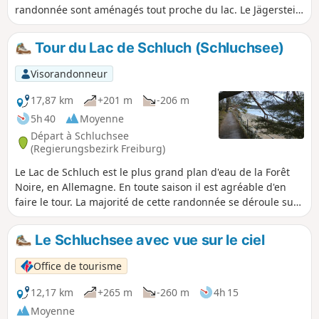
randonnée sont aménagés tout proche du lac. Le Jägersteig
(basé sur un ancien parcours des chasseurs) offre en
alternance un cheminement au bord du lac et une élévation
Tour du Lac de Schluch (Schluchsee)
dans la forêt avoisinante qui surplombe le lac. Plusieurs
points de vue panoramique agrémentent cet itinéraire.
Visorandonneur
17,87 km
+201 m
-206 m
5h 40
Moyenne
Départ à Schluchsee
(Regierungsbezirk Freiburg)
Le Lac de Schluch est le plus grand plan d'eau de la Forêt
Noire, en Allemagne. En toute saison il est agréable d'en
faire le tour. La majorité de cette randonnée se déroule sur
un sentier assez ombragé en bordure du lac.
Le Schluchsee avec vue sur le ciel
Office de tourisme
12,17 km
+265 m
-260 m
4h 15
Moyenne