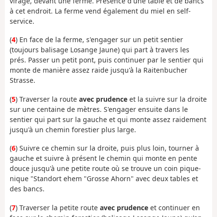
virage, devant une ferme. Présence d'une table et de bancs
à cet endroit. La ferme vend également du miel en self-
service.
(
4
) En face de la ferme, s'engager sur un petit sentier
(toujours balisage Losange Jaune) qui part à travers les
prés. Passer un petit pont, puis continuer par le sentier qui
monte de manière assez raide jusqu'à la Raitenbucher
Strasse.
(
5
) Traverser la route
avec prudence
et la suivre sur la droite
sur une centaine de mètres. S'engager ensuite dans le
sentier qui part sur la gauche et qui monte assez raidement
jusqu'à un chemin forestier plus large.
(
6
) Suivre ce chemin sur la droite, puis plus loin, tourner à
gauche et suivre à présent le chemin qui monte en pente
douce jusqu'à une petite route où se trouve un coin pique-
nique "Standort ehem "Grosse Ahorn" avec deux tables et
des bancs.
(
7
) Traverser la petite route
avec prudence
et continuer en