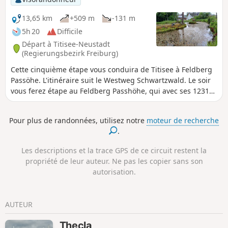
13,65 km
+509 m
-131 m
5h 20
Difficile
Départ à Titisee-Neustadt
(Regierungsbezirk Freiburg)
Cette cinquième étape vous conduira de Titisee à Feldberg
Passöhe. L'itinéraire suit le Westweg Schwartzwald. Le soir
vous ferez étape au Feldberg Passhöhe, qui avec ses 1231m
d'altitude, est le deuxième col de montagne le plus élevé
d'Allemagne.
Pour plus de randonnées, utilisez notre
moteur de recherche
.
Les descriptions et la trace GPS de ce circuit restent la
propriété de leur auteur. Ne pas les copier sans son
autorisation.
AUTEUR
Thecla