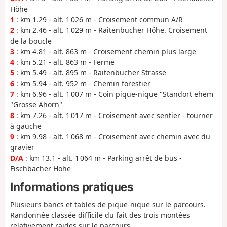
Höhe
1
: km 1.29 - alt. 1 026 m - Croisement commun A/R
2
: km 2.46 - alt. 1 029 m - Raitenbucher Höhe. Croisement
de la boucle
3
: km 4.81 - alt. 863 m - Croisement chemin plus large
4
: km 5.21 - alt. 863 m - Ferme
5
: km 5.49 - alt. 895 m - Raitenbucher Strasse
6
: km 5.94 - alt. 952 m - Chemin forestier
7
: km 6.96 - alt. 1 007 m - Coin pique-nique "Standort ehem
"Grosse Ahorn"
8
: km 7.26 - alt. 1 017 m - Croisement avec sentier - tourner
à gauche
9
: km 9.98 - alt. 1 068 m - Croisement avec chemin avec du
gravier
D/A
: km 13.1 - alt. 1 064 m - Parking arrêt de bus -
Fischbacher Höhe
Informations pratiques
Plusieurs bancs et tables de pique-nique sur le parcours.
Randonnée classée difficile du fait des trois montées
relativement raides sur le parcours.