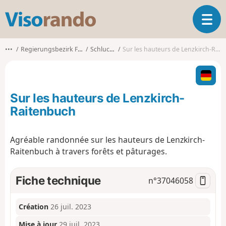
V
O
i
u
s
v
o
•••
Regierungsbezirk Freiburg
Schluchsee
Sur les hauteurs de Lenzkirch-Raitenbuch
r
r
i
a
r
n
l
d
Sur les hauteurs de Lenzkirch-
a
o
n
Raitenbuch
a
v
Agréable randonnée sur les hauteurs de Lenzkirch-
i
Raitenbuch à travers forêts et pâturages.
g
a
t
Fiche technique
n°
37046058
i
o
n
Création
26 juil. 2023
Mise à jour
29 juil. 2023