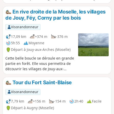
Moselle, Novéant-sur-Moselle, Dornot et Ancy-sur-Moselle )
avec de beaux points de vue surplombants la Moselle.
En rive droite de la Moselle, les villages
de Jouy, Féy, Corny par les bois
Visorandonneur
17,09 km
+374 m
-376 m
5h 55
Moyenne
Départ à Jouy-aux-Arches (Moselle)
Cette belle boucle se déroule en grande
partie en forêt. Elle vous permettra de
découvrir les villages de Jouy-aux-
Arches, Féy, ainsi que Corny-sur-Moselle
en traversant les principaux bois de ces
Tour du Fort Saint-Blaise
villages avec de très beaux panoramas
sur le sillon mosellan.Bonnes
Visorandonneur
chaussures (imperméables) conseillées
7,79 km
+156 m
-154 m
2h 40
Facile
Départ à Augny (Moselle)