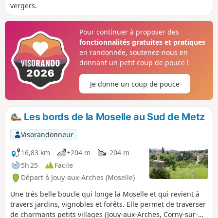
vergers.
Pour continuer à proposer des
fonctionnalités gratuites et pratiques
en randonnée, soutenez-nous en
donnant un petit coup de pouce !
Je donne un coup de pouce
Les bords de la Moselle au Sud de Metz
Visorandonneur
16,83 km
+204 m
-204 m
5h 25
Facile
Départ à Jouy-aux-Arches (Moselle)
Une trés belle boucle qui longe la Moselle et qui revient à
travers jardins, vignobles et forêts. Elle permet de traverser
de charmants petits villages (Jouy-aux-Arches, Corny-sur-