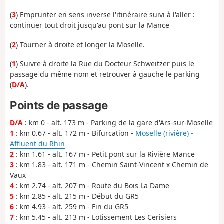
(
3
) Emprunter en sens inverse l'itinéraire suivi à l'aller :
continuer tout droit jusqu'au pont sur la Mance
(
2
) Tourner à droite et longer la Moselle.
(
1
) Suivre à droite la Rue du Docteur Schweitzer puis le
passage du même nom et retrouver à gauche le parking
(
D/A
).
Points de passage
D/A
: km 0 - alt. 173 m - Parking de la gare d'Ars-sur-Moselle
1
: km 0.67 - alt. 172 m - Bifurcation -
Moselle (rivière) -
Affluent du Rhin
2
: km 1.61 - alt. 167 m - Petit pont sur la Rivière Mance
3
: km 1.83 - alt. 171 m - Chemin Saint-Vincent x Chemin de
Vaux
4
: km 2.74 - alt. 207 m - Route du Bois La Dame
5
: km 2.85 - alt. 215 m - Début du GR5
6
: km 4.93 - alt. 259 m - Fin du GR5
7
: km 5.45 - alt. 213 m - Lotissement Les Cerisiers