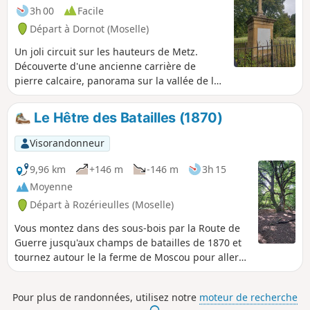
3h 00
Facile
Départ à Dornot (Moselle)
Un joli circuit sur les hauteurs de Metz.
Découverte d'une ancienne carrière de
pierre calcaire, panorama sur la vallée de la
Moselle et la Croix Saint Clément.
Le Hêtre des Batailles (1870)
Visorandonneur
9,96 km
+146 m
-146 m
3h 15
Moyenne
Départ à Rozérieulles (Moselle)
Vous montez dans des sous-bois par la Route de
Guerre jusqu'aux champs de batailles de 1870 et
tournez autour le la ferme de Moscou pour aller
voir le Hêtre des Batailles âgé de 200 ans environ
qui s'est marcotté naturellement. Redescendez
Pour plus de randonnées, utilisez notre
moteur de recherche
par la Route du Fort Jeanne d'Arc.