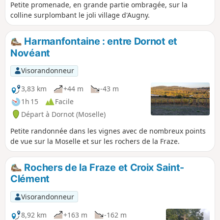
Petite promenade, en grande partie ombragée, sur la
colline surplombant le joli village d'Augny.
Harmanfontaine : entre Dornot et
Novéant
Visorandonneur
3,83 km
+44 m
-43 m
1h 15
Facile
Départ à Dornot (Moselle)
Petite randonnée dans les vignes avec de nombreux points
de vue sur la Moselle et sur les rochers de la Fraze.
Rochers de la Fraze et Croix Saint-
Clément
Visorandonneur
8,92 km
+163 m
-162 m