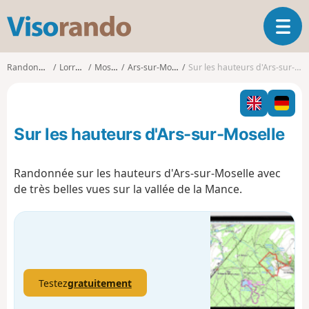
V
O
i
u
s
v
o
Randonnées
Lorraine
Moselle
Ars-sur-Moselle
Sur les hauteurs d'Ars-sur-Moselle
r
r
i
a
r
n
l
d
Sur les hauteurs d'Ars-sur-Moselle
a
o
n
a
Randonnée sur les hauteurs d'Ars-sur-Moselle avec
v
de très belles vues sur la vallée de la Mance.
i
g
a
t
i
o
n
Testez
gratuitement