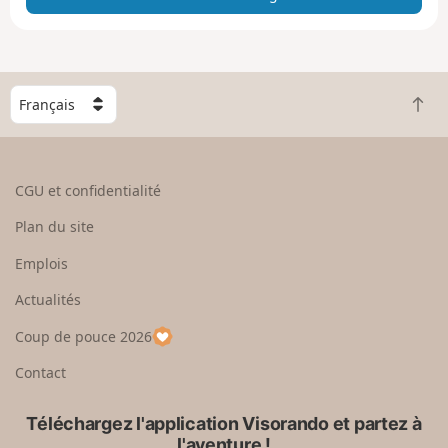
e
e
n
g
C
r
R
h
a
e
o
n
t
i
d
o
s
CGU et confidentialité
u
i
r
s
Plan du site
e
s
n
e
Emplois
h
z
Actualités
a
u
u
n
Coup de pouce 2026
t
p
a
Contact
y
s
Téléchargez l'application Visorando et partez à
l'aventure !