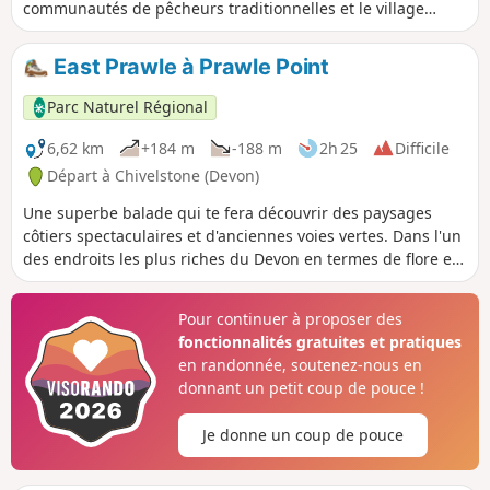
communautés de pêcheurs traditionnelles et le village
mystérieux et tragique de Hallsands, aujourd'hui disparu.
La promenade revient vers le point de départ en
East Prawle à Prawle Point
empruntant des chemins verdoyants et des sentiers
pédestres.
Parc Naturel Régional
6,62 km
+184 m
-188 m
2h 25
Difficile
Départ à Chivelstone (Devon)
Une superbe balade qui te fera découvrir des paysages
côtiers spectaculaires et d'anciennes voies vertes. Dans l'un
des endroits les plus riches du Devon en termes de flore et
de faune.
Pour continuer à proposer des
fonctionnalités gratuites et pratiques
en randonnée, soutenez-nous en
donnant un petit coup de pouce !
Je donne un coup de pouce