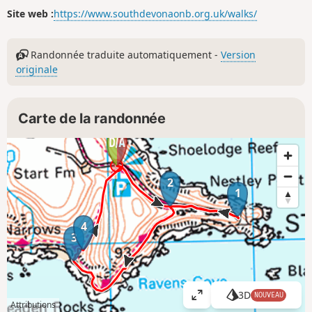
Site web :
https://www.southdevonaonb.org.uk/walks/
Randonnée traduite automatiquement -
Version
originale
Carte de la randonnée
2
1
4
3
3D
NOUVEAU
A
Attributions