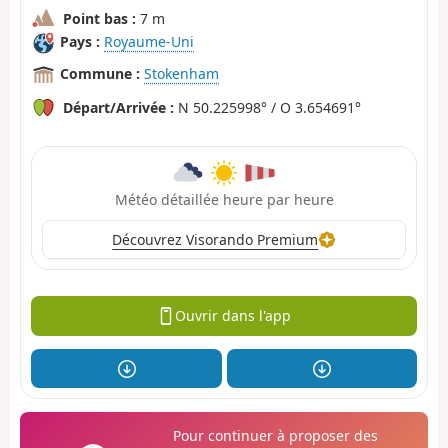
Point bas :
7 m
Pays :
Royaume-Uni
Commune :
Stokenham
Départ/Arrivée :
N 50.225998° / O 3.654691°
Météo détaillée heure par heure
Découvrez Visorando Premium
Ouvrir dans l'app
Pour continuer à proposer des