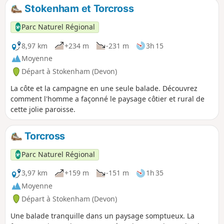
Stokenham et Torcross
Parc Naturel Régional
8,97 km
+234 m
-231 m
3h 15
Moyenne
Départ à Stokenham (Devon)
La côte et la campagne en une seule balade. Découvrez
comment l'homme a façonné le paysage côtier et rural de
cette jolie paroisse.
Torcross
Parc Naturel Régional
3,97 km
+159 m
-151 m
1h 35
Moyenne
Départ à Stokenham (Devon)
Une balade tranquille dans un paysage somptueux. La