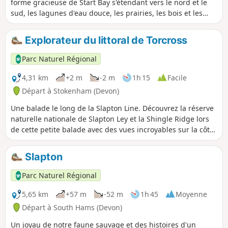
forme gracieuse de Start Bay s'étendant vers le nord et le
sud, les lagunes d'eau douce, les prairies, les bois et les
paisibles chemins du Devon serpentant entre les berges
fleuries.
Explorateur du littoral de Torcross
Parc Naturel Régional
4,31 km
+2 m
-2 m
1h 15
Facile
Départ à Stokenham (Devon)
Une balade le long de la Slapton Line. Découvrez la réserve
naturelle nationale de Slapton Ley et la Shingle Ridge lors
de cette petite balade avec des vues incroyables sur la côte
et le lac.
Slapton
Parc Naturel Régional
5,65 km
+57 m
-52 m
1h 45
Moyenne
Départ à South Hams (Devon)
Un joyau de notre faune sauvage et des histoires d'un