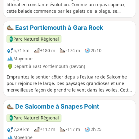
littoral en constante évolution. Comme un repas copieux,
cette balade commence par les galets de la plage, se
poursuit avec tous les animaux sauvages que tu peux
imaginer dans une réserve naturelle nationale, et se
East Portlemouth à Gara Rock
termine par le village charmant et plein de caractère de
Slapton. Parfait !
Parc Naturel Régional
5,71 km
+180 m
-174 m
2h 10
Moyenne
Départ à East Portlemouth (Devon)
Empruntez le sentier côtier depuis l'estuaire de Salcombe
pour rejoindre le large. Des paysages grandioses et une
merveilleuse façon de prendre le vent dans les voiles. Cette
balade traverse l'un de nos magnifiques estuaires.
N'oubliez pas de vérifier les horaires des ferries pour
De Salcombe à Snapes Point
planifier votre itinéraire.
Parc Naturel Régional
7,29 km
+112 m
-117 m
2h 25
Moyenne