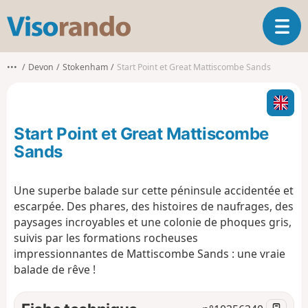
V
O
i
u
s
v
o
•••
Devon
Stokenham
Start Point et Great Mattiscombe Sands
r
r
i
a
r
n
l
d
Start Point et Great Mattiscombe
a
o
n
Sands
a
v
Une superbe balade sur cette péninsule accidentée et
i
escarpée. Des phares, des histoires de naufrages, des
g
a
paysages incroyables et une colonie de phoques gris,
t
suivis par les formations rocheuses
i
impressionnantes de Mattiscombe Sands : une vraie
o
balade de rêve !
n