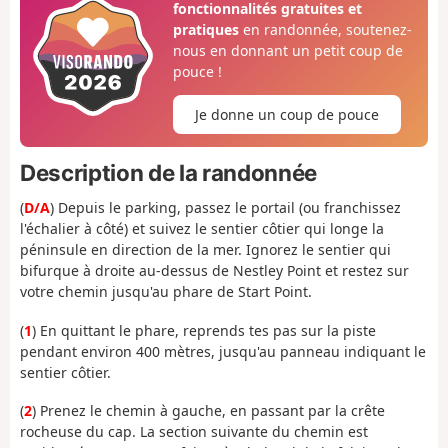
fonctionnalités gratuites et
pratiques
en randonnée, soutenez-
nous en donnant un petit coup de
pouce !
Je donne un coup de pouce
Description de la randonnée
(
D/A
) Depuis le parking, passez le portail (ou franchissez
l'échalier à côté) et suivez le sentier côtier qui longe la
péninsule en direction de la mer. Ignorez le sentier qui
bifurque à droite au-dessus de Nestley Point et restez sur
votre chemin jusqu'au phare de Start Point.
(
1
) En quittant le phare, reprends tes pas sur la piste
pendant environ 400 mètres, jusqu'au panneau indiquant le
sentier côtier.
(
2
) Prenez le chemin à gauche, en passant par la crête
rocheuse du cap. La section suivante du chemin est