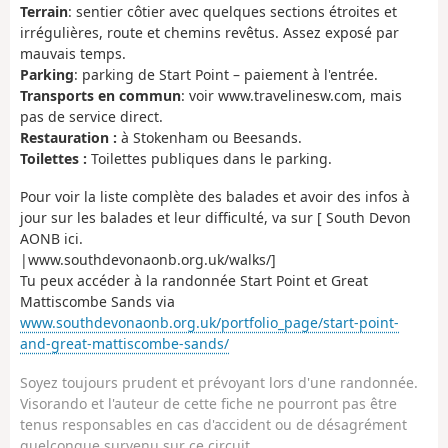
Terrain
: sentier côtier avec quelques sections étroites et
irrégulières, route et chemins revêtus. Assez exposé par
mauvais temps.
Parking
: parking de Start Point – paiement à l'entrée.
Transports en commun
: voir www.travelinesw.com, mais
pas de service direct.
Restauration :
à Stokenham ou Beesands.
Toilettes :
Toilettes publiques dans le parking.
Pour voir la liste complète des balades et avoir des infos à
jour sur les balades et leur difficulté, va sur [ South Devon
AONB ici.
|www.southdevonaonb.org.uk/walks/]
Tu peux accéder à la randonnée Start Point et Great
Mattiscombe Sands via
www.southdevonaonb.org.uk/portfolio_page/start-point-
and-great-mattiscombe-sands/
Soyez toujours prudent et prévoyant lors d'une randonnée.
Visorando et l'auteur de cette fiche ne pourront pas être
tenus responsables en cas d'accident ou de désagrément
quelconque survenu sur ce circuit.