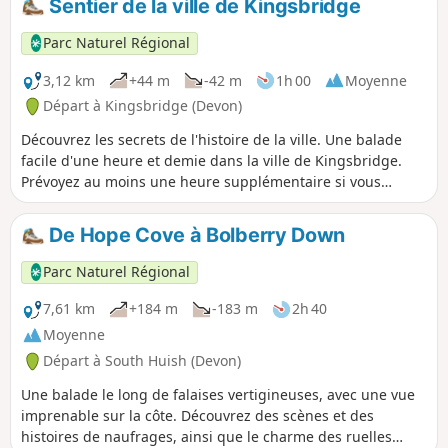
Sentier de la ville de Kingsbridge
Parc Naturel Régional
3,12 km
+44 m
-42 m
1h 00
Moyenne
Départ à Kingsbridge (Devon)
Découvrez les secrets de l'histoire de la ville. Une balade
facile d'une heure et demie dans la ville de Kingsbridge.
Prévoyez au moins une heure supplémentaire si vous
souhaitez explorer le musée, les églises et les pubs. Un
audioguide est disponible pour cette balade. Il est
De Hope Cove à Bolberry Down
préférable de l'écouter tout au long du parcours via la page
web South Devon AONB walks.
Parc Naturel Régional
7,61 km
+184 m
-183 m
2h 40
Moyenne
Départ à South Huish (Devon)
Une balade le long de falaises vertigineuses, avec une vue
imprenable sur la côte. Découvrez des scènes et des
histoires de naufrages, ainsi que le charme des ruelles