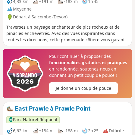
4,33 km
+191 m
-183 m
1h 45
Moyenne
Départ à Salcombe (Devon)
Traversez un paysage enchanteur de pics rocheux et de
pinacles enchevêtrés. Avec des vues inspirantes dans
toutes les directions, cette promenade côtière vous garantit
de vous remonter le moral.
Pour continuer à proposer des
fonctionnalités gratuites et pratiques
en randonnée, soutenez-nous en
donnant un petit coup de pouce !
Je donne un coup de pouce
East Prawle à Prawle Point
Parc Naturel Régional
6,62 km
+184 m
-188 m
2h 25
Difficile