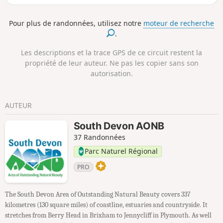
sinueuses du Devon, bordées de haies luxuriantes, avec le
magnifique village de pêcheurs de Hope Cove comme point
Pour plus de randonnées, utilisez notre
moteur de recherche
de départ et d'arrivée.
.
Les descriptions et la trace GPS de ce circuit restent la
propriété de leur auteur. Ne pas les copier sans son
autorisation.
AUTEUR
South Devon AONB
37 Randonnées
Parc Naturel Régional
PRO
The South Devon Area of Outstanding Natural Beauty covers 337
kilometres (130 square miles) of coastline, estuaries and countryside. It
stretches from Berry Head in Brixham to Jennycliff in Plymouth. As well