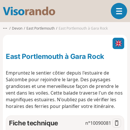
V
O
i
u
s
v
o
•••
Devon
East Portlemouth
East Portlemouth à Gara Rock
r
r
i
a
r
n
l
d
East Portlemouth à Gara Rock
a
o
n
a
Empruntez le sentier côtier depuis l'estuaire de
v
Salcombe pour rejoindre le large. Des paysages
i
grandioses et une merveilleuse façon de prendre le
g
vent dans les voiles. Cette balade traverse l'un de nos
a
t
magnifiques estuaires. N'oubliez pas de vérifier les
i
horaires des ferries pour planifier votre itinéraire.
o
n
Fiche technique
n°
10090081