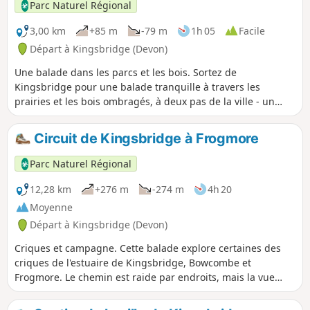
Parc Naturel Régional
3,00 km
+85 m
-79 m
1h 05
Facile
Départ à Kingsbridge (Devon)
Une balade dans les parcs et les bois. Sortez de
Kingsbridge pour une balade tranquille à travers les
prairies et les bois ombragés, à deux pas de la ville - un
plaisir inattendu.
Circuit de Kingsbridge à Frogmore
Parc Naturel Régional
12,28 km
+276 m
-274 m
4h 20
Moyenne
Départ à Kingsbridge (Devon)
Criques et campagne. Cette balade explore certaines des
criques de l'estuaire de Kingsbridge, Bowcombe et
Frogmore. Le chemin est raide par endroits, mais la vue
vaut le détour !