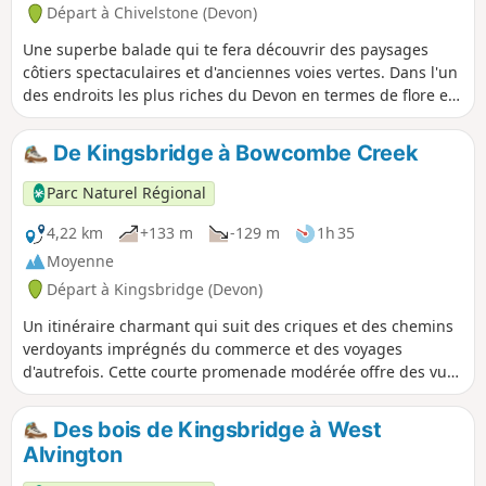
Départ à Chivelstone (Devon)
Une superbe balade qui te fera découvrir des paysages
côtiers spectaculaires et d'anciennes voies vertes. Dans l'un
des endroits les plus riches du Devon en termes de flore et
de faune.
De Kingsbridge à Bowcombe Creek
Parc Naturel Régional
4,22 km
+133 m
-129 m
1h 35
Moyenne
Départ à Kingsbridge (Devon)
Un itinéraire charmant qui suit des criques et des chemins
verdoyants imprégnés du commerce et des voyages
d'autrefois. Cette courte promenade modérée offre des vues
imprenables sur l'estuaire où flottent les bateaux et la
charmante campagne du South Hams, sans oublier une
Des bois de Kingsbridge à West
multitude d'oiseaux aquatiques et échassiers.
Alvington